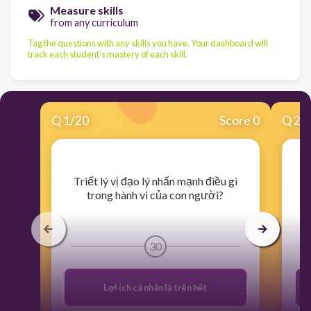
Measure skills
from any curriculum
Tag the questions with any skills you have. Your dashboard will
track each student's mastery of each skill.
Q
1
/
20
Score 0
Q
2
/
​Triết lý vị đạo lý nhấn mạnh điều gì
​T
trong hành vi của con người?
30
Lợi ích cá nhân là trên hết