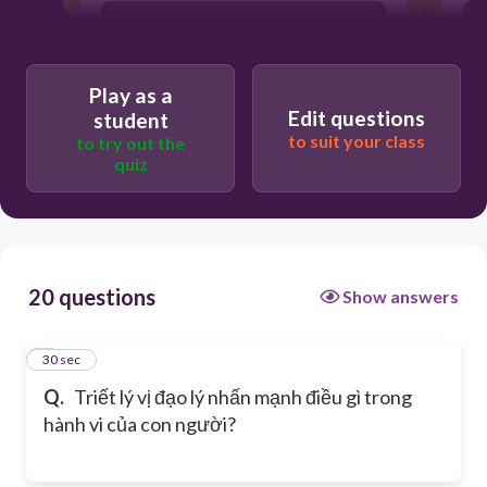
Hành vi phải phù hợp với đạo đức phổ
quát
Play as a
Edit questions
student
Quyền lực và thành công là mục tiêu
cuối cùng
to suit your class
to try out the
quiz
Tuân thủ pháp luật là đủ
20 questions
Show answers
1
30 sec
Q.
Triết lý vị đạo lý nhấn mạnh điều gì trong
hành vi của con người?