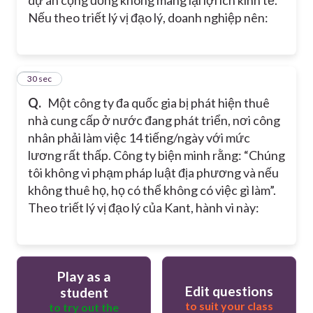
Nếu theo triết lý vị đạo lý, doanh nghiệp nên:
20
30 sec
Q.
Một công ty đa quốc gia bị phát hiện thuê
nhà cung cấp ở nước đang phát triển, nơi công
nhân phải làm việc 14 tiếng/ngày với mức
lương rất thấp. Công ty biện minh rằng: “Chúng
tôi không vi phạm pháp luật địa phương và nếu
không thuê họ, họ có thể không có việc gì làm”.
Theo triết lý vị đạo lý của Kant, hành vi này:
Play as a
Edit questions
student
to suit your class
to try out the