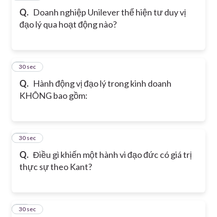
Q.
Doanh nghiệp Unilever thể hiện tư duy vị
đạo lý qua hoạt động nào?
9
30 sec
Q.
Hành động vị đạo lý trong kinh doanh
KHÔNG bao gồm:
10
30 sec
Q.
Điều gì khiến một hành vi đạo đức có giá trị
thực sự theo Kant?
11
30 sec