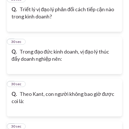
Q.
Triết lý vị đạo lý phản đối cách tiếp cận nào
trong kinh doanh?
6
30 sec
Q.
Trong đạo đức kinh doanh, vị đạo lý thúc
đẩy doanh nghiệp nên:
7
30 sec
Q.
Theo Kant, con người không bao giờ được
coi là:
8
30 sec