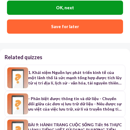
OK, next
Save for later
Related quizzes
1. Khái niệm Nguồn lực phát triển kinh tế của
một lãnh thổ là sức mạnh tổng hợp được tích lũy
từ vị trí địa lí, lịch sử - văn hóa, tài nguyên thiên
nhiên, nguồn lao động, các tài nguyên hiện có và
tiềm năng của những tài sản hình thành trong
tương lai, bao gồm cả nguồn lực từ bên ngoài có
- Phân biệt được thông tin và dữ liệu - Chuyển
thể huy động nhằm phục vụ cho việc phát triển
đổi giữa các đơn vị lưu trữ dữ liệu - Nêu được sự
kinh tế của lãnh thổ đó. 2. Phân loại các nguồn lực
ưu việt của việc lưu trữ, xử lí và truyền thông tin
Sự phân loại các nguồn lực: - Nguồn lực bên trong
bằng thiết bị số.
lãnh thổ: + Vị trí địa lí (vị trí tự nhiên, kinh tế,
chính trị). + Nguồn lực tự nhiên (đất, nước, không
BÀI 9: HÀNH TRANG CUỘC SỐNG Tiết 96 THỰC
khí, khí hậu, sinh vật, khoáng sản,…). + Nguồn lực
HÀNH TIẾNG VIỆT SỬ DỤNG PHƯƠNG TIỆN