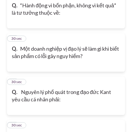
Q.
“Hành động vì bổn phận, không vì kết quả”
là tư tưởng thuộc về:
12
30 sec
Q.
Một doanh nghiệp vị đạo lý sẽ làm gì khi biết
sản phẩm có lỗi gây nguy hiểm?
13
30 sec
Q.
Nguyên lý phổ quát trong đạo đức Kant
yêu cầu cá nhân phải:
14
30 sec