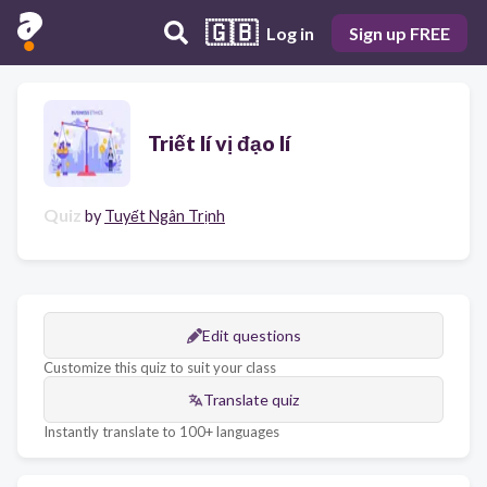
🇬🇧
Log in
Sign up FREE
Triết lí vị đạo lí
Quiz
by
Tuyết Ngân Trịnh
Edit questions
Customize this quiz to suit your class
Translate quiz
Instantly translate to 100+ languages