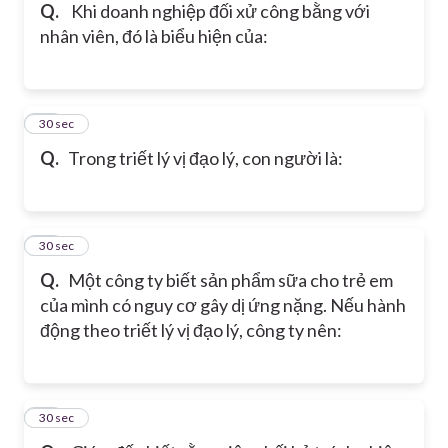
Q.
Khi doanh nghiệp đối xử công bằng với
nhân viên, đó là biểu hiện của:
15
30 sec
Q.
Trong triết lý vị đạo lý, con người là:
16
30 sec
Q.
Một công ty biết sản phẩm sữa cho trẻ em
của mình có nguy cơ gây dị ứng nặng. Nếu hành
động theo triết lý vị đạo lý, công ty nên:
17
30 sec