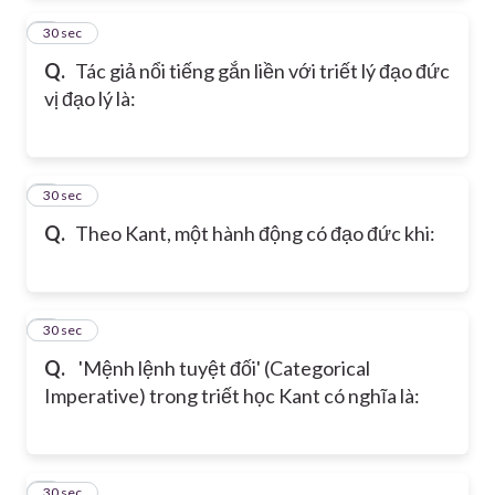
2
30 sec
Q.
Tác giả nổi tiếng gắn liền với triết lý đạo đức
vị đạo lý là:
3
30 sec
Q.
Theo Kant, một hành động có đạo đức khi:
4
30 sec
Q.
'Mệnh lệnh tuyệt đối' (Categorical
Imperative) trong triết học Kant có nghĩa là:
5
30 sec