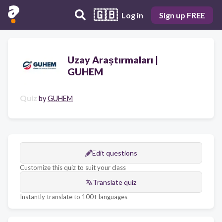
🇬🇧
Log in
Sign up FREE
Uzay Araştırmaları |
GUHEM
Quiz
by
GUHEM
Edit questions
Customize this quiz to suit your class
Translate quiz
Instantly translate to 100+ languages