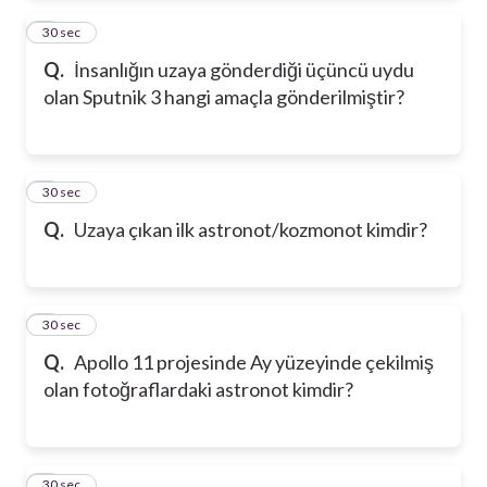
2
30 sec
Q.
İnsanlığın uzaya gönderdiği üçüncü uydu
olan Sputnik 3 hangi amaçla gönderilmiştir?
3
30 sec
Q.
Uzaya çıkan ilk astronot/kozmonot kimdir?
4
30 sec
Q.
Apollo 11 projesinde Ay yüzeyinde çekilmiş
olan fotoğraflardaki astronot kimdir?
5
30 sec