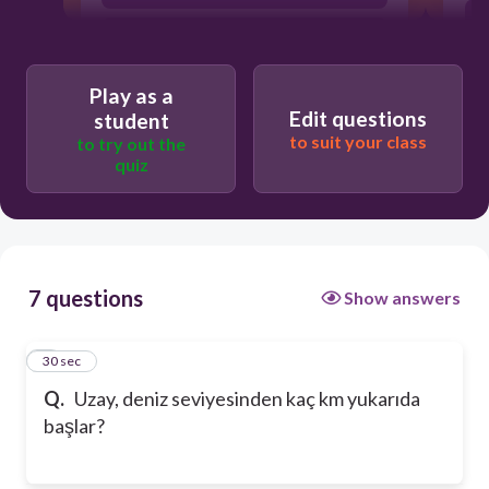
1000
Play as a
Edit questions
student
to suit your class
to try out the
quiz
7 questions
Show answers
1
30 sec
Q.
Uzay, deniz seviyesinden kaç km yukarıda
başlar?