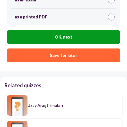
as a printed PDF
OK, next
Save for later
Related quizzes
Uzay Araştırmaları