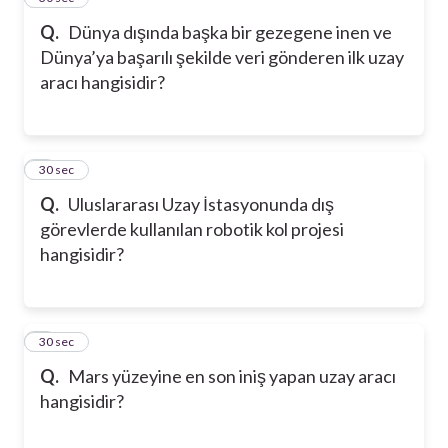
Q.
Dünya dışında başka bir gezegene inen ve
Dünya’ya başarılı şekilde veri gönderen ilk uzay
aracı hangisidir?
6
30 sec
Q.
Uluslararası Uzay İstasyonunda dış
görevlerde kullanılan robotik kol projesi
hangisidir?
7
30 sec
Q.
Mars yüzeyine en son iniş yapan uzay aracı
hangisidir?