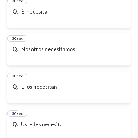
13
30 sec
Q.
Él necesita
14
30 sec
Q.
Nosotros necesitamos
15
30 sec
Q.
Ellos necesitan
16
30 sec
Q.
Ustedes necesitan