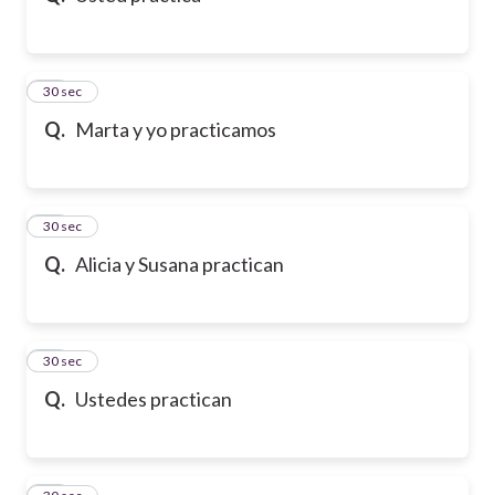
21
30 sec
Q.
Marta y yo practicamos
22
30 sec
Q.
Alicia y Susana practican
23
30 sec
Q.
Ustedes practican