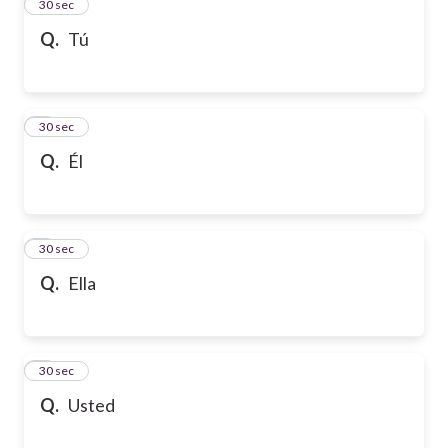
2
30 sec
Q.
Tú
3
30 sec
Q.
Él
4
30 sec
Q.
Ella
5
30 sec
Q.
Usted