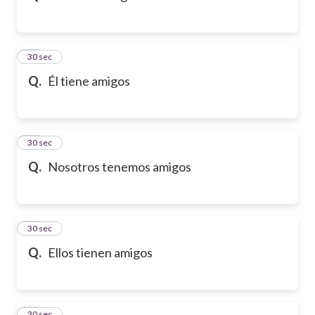
32
30 sec
Q.
Él tiene amigos
33
30 sec
Q.
Nosotros tenemos amigos
34
30 sec
Q.
Ellos tienen amigos
35
30 sec