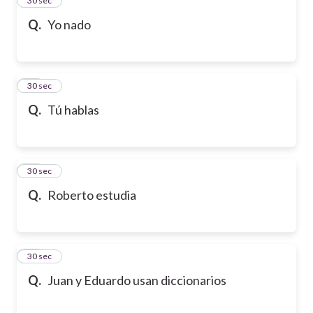
24
30 sec
Q.
Yo nado
25
30 sec
Q.
Tú hablas
26
30 sec
Q.
Roberto estudia
27
30 sec
Q.
Juan y Eduardo usan diccionarios