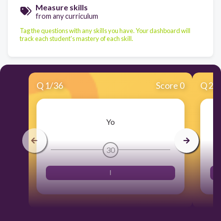
Measure skills
from any curriculum
Tag the questions with any skills you have. Your dashboard will
track each student's mastery of each skill.
Q
1
/
36
Score 0
Q
2
/
Yo
30
I