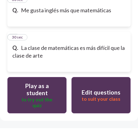
Q.
Me gusta inglés más que matemáticas
36
30 sec
Q.
La clase de matemáticas es más difícil que la
clase de arte
Play as a
Edit questions
student
to suit your class
to try out the
quiz