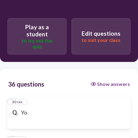
Play as a
Edit questions
student
to suit your class
to try out the
quiz
36 questions
Show answers
1
30 sec
Q.
Yo