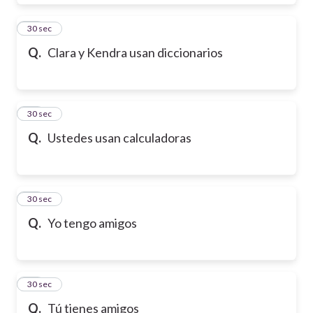
28
30 sec
Q.
Clara y Kendra usan diccionarios
29
30 sec
Q.
Ustedes usan calculadoras
30
30 sec
Q.
Yo tengo amigos
31
30 sec
Q.
Tú tienes amigos