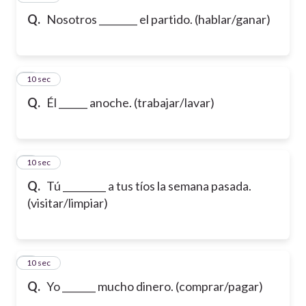
Q.
Nosotros ________ el partido. (hablar/ganar)
6
10 sec
Q.
Él ______ anoche. (trabajar/lavar)
7
10 sec
Q.
Tú _________ a tus tíos la semana pasada.
(visitar/limpiar)
8
10 sec
Q.
Yo _______ mucho dinero. (comprar/pagar)