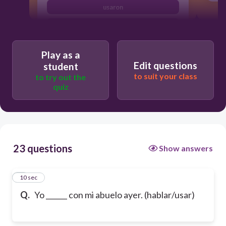
usaron
hablé
Play as a
Edit questions
student
to suit your class
to try out the
quiz
23 questions
Show answers
1
10 sec
Q.
Yo ______ con mi abuelo ayer. (hablar/usar)