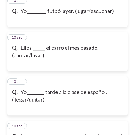
12
10 sec
Q.
Yo _________ futból ayer. (jugar/escuchar)
13
10 sec
Q.
Ellos ______ el carro el mes pasado.
(cantar/lavar)
14
10 sec
Q.
Yo ________ tarde a la clase de español.
(llegar/quitar)
15
10 sec