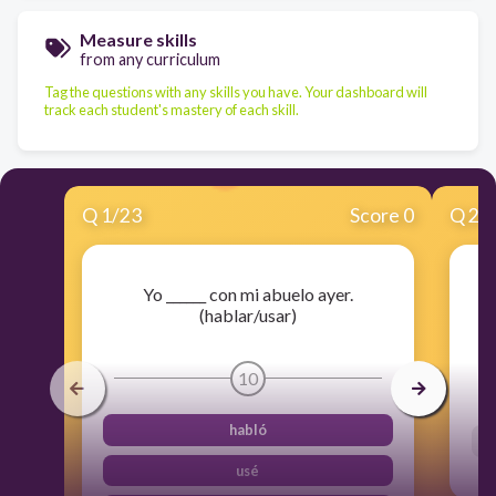
Measure skills
from any curriculum
Tag the questions with any skills you have. Your dashboard will
track each student's mastery of each skill.
Q
1
/
23
Score 0
Q
2
/
Yo ______ con mi abuelo ayer.
(hablar/usar)
10
habló
usé