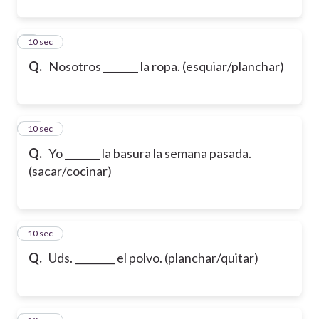
9
10 sec
Q.
Nosotros _______ la ropa. (esquiar/planchar)
10
10 sec
Q.
Yo _______ la basura la semana pasada.
(sacar/cocinar)
11
10 sec
Q.
Uds. ________ el polvo. (planchar/quitar)