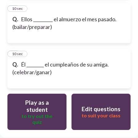
22
10 sec
Q.
Ellos _________ el almuerzo el mes pasado.
(bailar/preparar)
23
10 sec
Q.
Él ________ el cumpleaños de su amiga.
(celebrar/ganar)
Play as a
Edit questions
student
to suit your class
to try out the
quiz