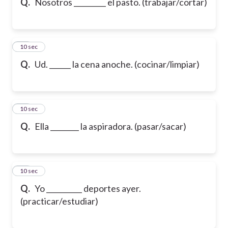
Q.
Nosotros _________ el pasto. (trabajar/cortar)
16
10 sec
Q.
Ud. ______ la cena anoche. (cocinar/limpiar)
17
10 sec
Q.
Ella ________ la aspiradora. (pasar/sacar)
18
10 sec
Q.
Yo __________ deportes ayer.
(practicar/estudiar)