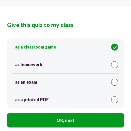
Give this quiz to my class
as a classroom game
as homework
as an exam
as a printed PDF
OK, next