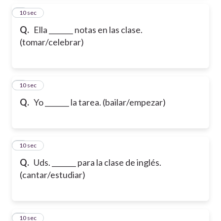
2
10 sec
Q.
Ella _______ notas en las clase.
(tomar/celebrar)
3
10 sec
Q.
Yo _______ la tarea. (bailar/empezar)
4
10 sec
Q.
Uds. _______ para la clase de inglés.
(cantar/estudiar)
5
10 sec