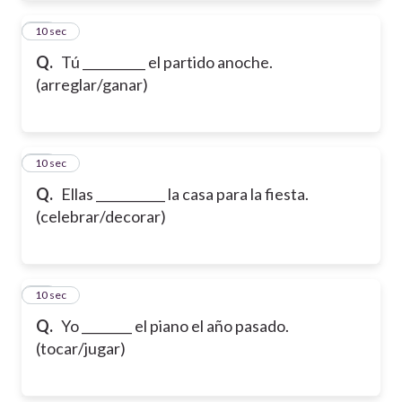
19
10 sec
Q.
Tú __________ el partido anoche.
(arreglar/ganar)
20
10 sec
Q.
Ellas ___________ la casa para la fiesta.
(celebrar/decorar)
21
10 sec
Q.
Yo ________ el piano el año pasado.
(tocar/jugar)