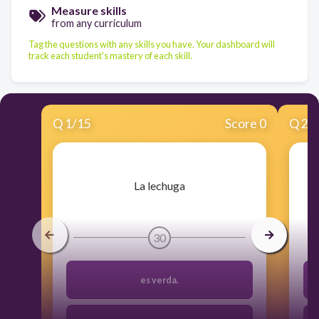
Measure skills
from any curriculum
Tag the questions with any skills you have. Your dashboard will
track each student's mastery of each skill.
Q
1
/
15
Score 0
Q
2
/
​La lechuga
30
es verda.