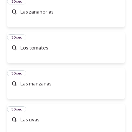
2
30 sec
Q.
Las zanahorias
3
30 sec
Q.
Los tomates
4
30 sec
Q.
Las manzanas
5
30 sec
Q.
Las uvas