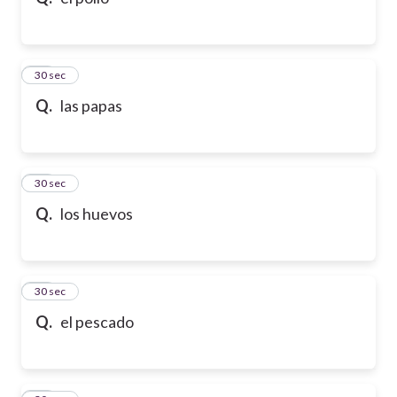
10
30 sec
Q.
las papas
11
30 sec
Q.
los huevos
12
30 sec
Q.
el pescado