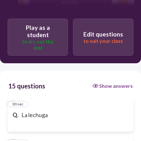
es verde.
son verdes
Play as a
Edit questions
student
to suit your class
to try out the
son verde.
quiz
15 questions
Show answers
1
30 sec
Q.
La lechuga