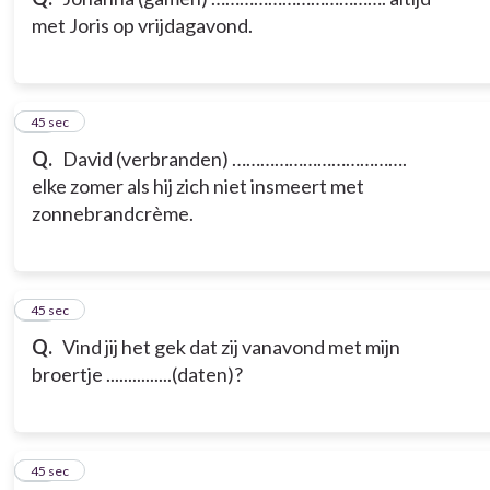
met Joris op vrijdagavond.
11
45 sec
Q.
David (verbranden) ……………………………….
elke zomer als hij zich niet insmeert met
zonnebrandcrème.
12
45 sec
Q.
Vind jij het gek dat zij vanavond met mijn
broertje ...............(daten)?
13
45 sec