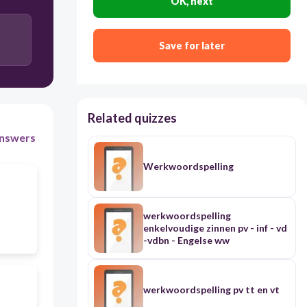
OK, next
laten, afleidden
Save for later
Related quizzes
nswers
Werkwoordspelling
werkwoordspelling
enkelvoudige zinnen pv - inf - vd
-vdbn - Engelse ww
werkwoordspelling pv tt en vt