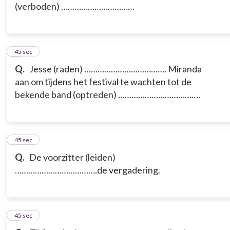
(verboden) ……………………………
5
45 sec
Q.
Jesse (raden) ………………………………. Miranda
aan om tijdens het festival te wachten tot de
bekende band (optreden) ……………………………….
6
45 sec
Q.
De voorzitter (leiden)
……………………………….de vergadering.
7
45 sec