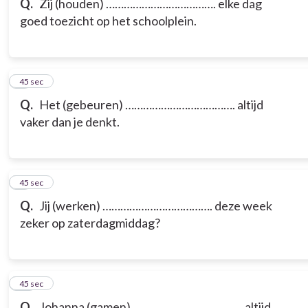
Q.
Zij (houden) ………………………………. elke dag
goed toezicht op het schoolplein.
8
45 sec
Q.
Het (gebeuren) ………………………………. altijd
vaker dan je denkt.
9
45 sec
Q.
Jij (werken) ………………………………. deze week
zeker op zaterdagmiddag?
10
45 sec
Q.
Johanna (gamen) ………………………………. altijd