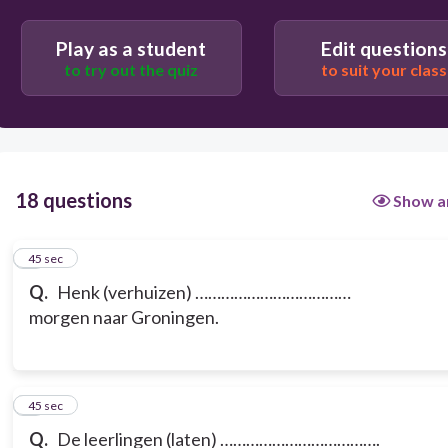
Play as a student
Edit questions
to try out the quiz
to suit your class
18 questions
Show a
1
45 sec
Q.
Henk (verhuizen) ………………………………
morgen naar Groningen.
2
45 sec
Q.
De leerlingen (laten) ……………………………….