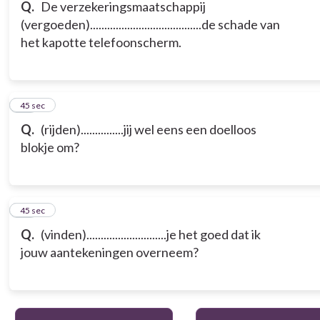
Q.
De verzekeringsmaatschappij
(vergoeden).......................................de schade van
het kapotte telefoonscherm.
17
45 sec
Q.
(rijden)...............jij wel eens een doelloos
blokje om?
18
45 sec
Q.
(vinden)............................je het goed dat ik
jouw aantekeningen overneem?