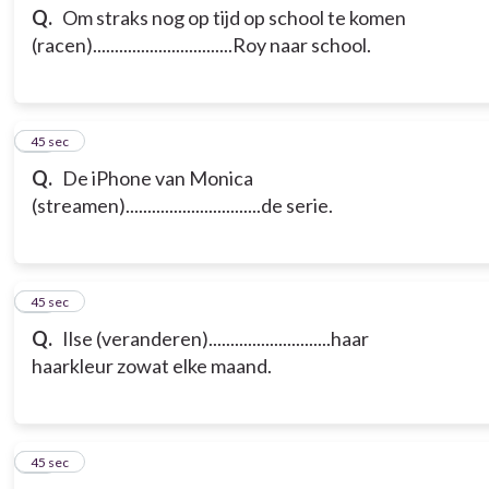
Q.
Om straks nog op tijd op school te komen
(racen)................................Roy naar school.
14
45 sec
Q.
De iPhone van Monica
(streamen)...............................de serie.
15
45 sec
Q.
Ilse (veranderen)............................haar
haarkleur zowat elke maand.
16
45 sec