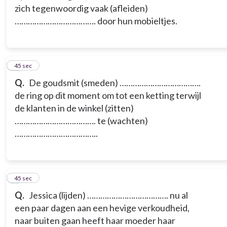
zich tegenwoordig vaak (afleiden)
………………………………. door hun mobieltjes.
3
45 sec
Q.
De goudsmit (smeden) ……………………………….
de ring op dit moment om tot een ketting terwijl
de klanten in de winkel (zitten)
………………………………. te (wachten)
………………………………..
4
45 sec
Q.
Jessica (lijden) ………………………………. nu al
een paar dagen aan een hevige verkoudheid,
naar buiten gaan heeft haar moeder haar