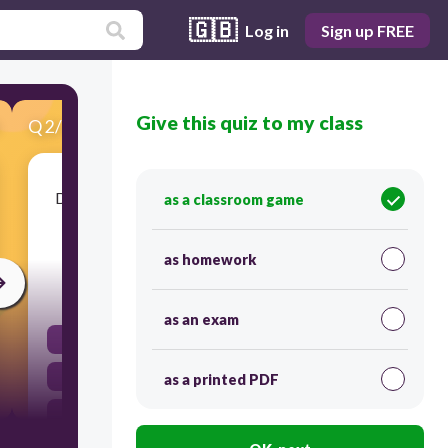
🇬🇧
Log in
Sign up FREE
Give this quiz to my class
Q
2
/
18
Score 0
De leerlingen (laten) ………………………………. zich
as a classroom game
tegenwoordig vaak (afleiden)
………………………………. door hun mobieltjes.
as homework
45
as an exam
laten, afleiden
lieten, afleiden
as a printed PDF
lieten, afleidden