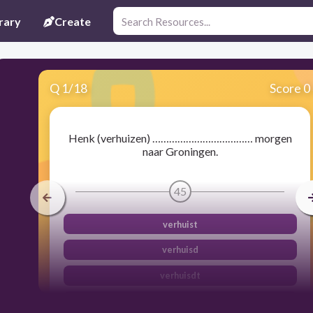
rary
Create
Q
1
/
18
Score 0
Henk (verhuizen) ……………………………… morgen
naar Groningen.
45
verhuist
verhuisd
verhuisdt
verhuisde