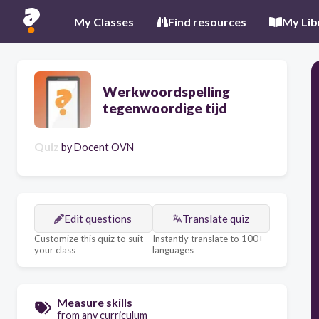
My Classes
Find resources
My Lib
Werkwoordspelling
tegenwoordige tijd
Quiz
by
Docent OVN
Edit questions
Translate quiz
Customize this quiz to suit
Instantly translate to 100+
your class
languages
Measure skills
from any curriculum