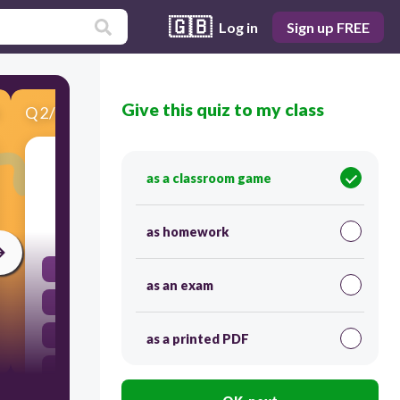
🇬🇧
Log in
Sign up FREE
Give this quiz to my class
Q
2
/
7
Score 0
Wat is de woordsoort van het woord 'snel'?
as a classroom game
30
as homework
voornaamwoord
as an exam
zelfstandig naamwoord
werkwoord
as a printed PDF
bijvoeglijk naamwoord