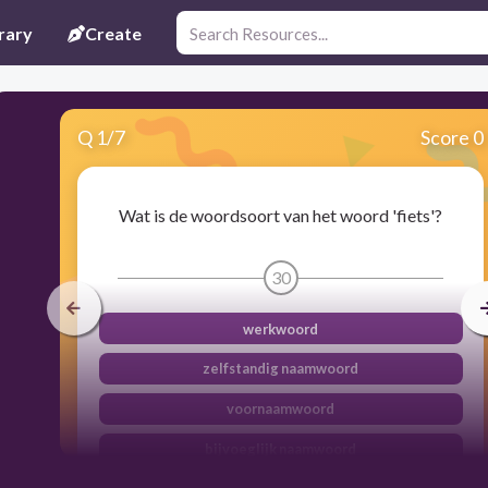
rary
Create
Q
1
/
7
Score 0
Wat is de woordsoort van het woord 'fiets'?
30
werkwoord
zelfstandig naamwoord
voornaamwoord
bijvoeglijk naamwoord