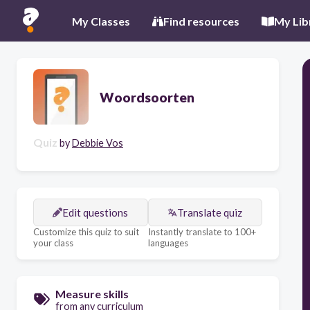
My Classes
Find resources
My Lib
Woordsoorten
Quiz
by
Debbie Vos
Edit questions
Translate quiz
Customize this quiz to suit
Instantly translate to 100+
your class
languages
Measure skills
from any curriculum