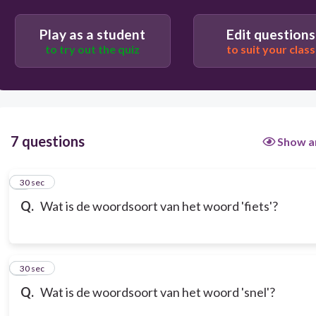
Play as a student
Edit questions
to try out the quiz
to suit your class
7 questions
Show a
1
30 sec
Q.
Wat is de woordsoort van het woord 'fiets'?
2
30 sec
Q.
Wat is de woordsoort van het woord 'snel'?