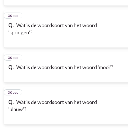
3
30 sec
Q.
Wat is de woordsoort van het woord
'springen'?
4
30 sec
Q.
Wat is de woordsoort van het woord 'mooi'?
5
30 sec
Q.
Wat is de woordsoort van het woord
'blauw'?