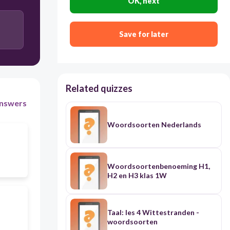
OK, next
Save for later
Related quizzes
nswers
Woordsoorten Nederlands
Woordsoortenbenoeming H1,
H2 en H3 klas 1W
Taal: les 4 Wittestranden -
woordsoorten