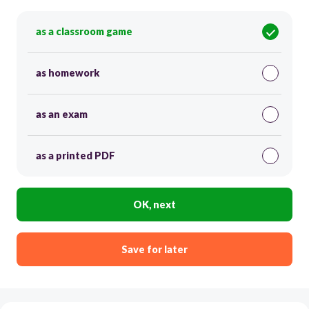
as a classroom game
as homework
as an exam
as a printed PDF
OK, next
Save for later