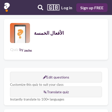
🇬🇧
Log in
Sign up FREE
الأفعال الخمسة
Quiz
by
محمد
Edit questions
Customize this quiz to suit your class
Translate quiz
Instantly translate to 100+ languages