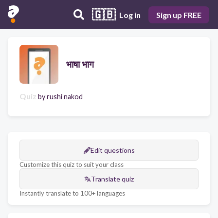
🇬🇧
Log in
Sign up FREE
भाषा भाग
Quiz
by
rushi nakod
Edit questions
Customize this quiz to suit your class
Translate quiz
Instantly translate to 100+ languages