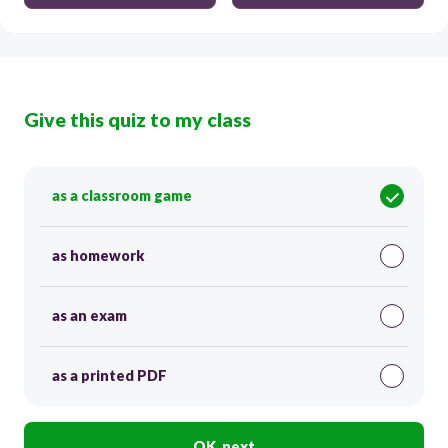
Give this quiz to my class
as a classroom game
as homework
as an exam
as a printed PDF
OK, next