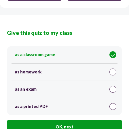
Give this quiz to my class
as a classroom game
as homework
as an exam
as a printed PDF
OK, next