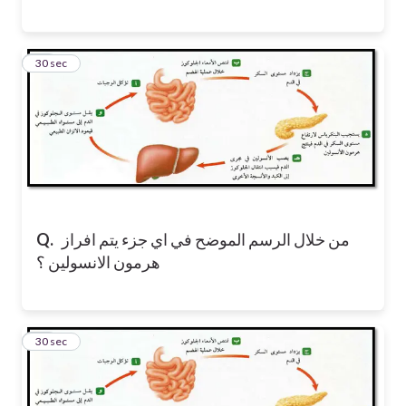
10
30 sec
من خلال الرسم الموضح في اي جزء يتم افراز
Q.
هرمون الانسولين ؟
11
30 sec