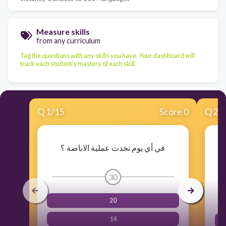
Measure skills
from any curriculum
Tag the questions with any skills you have. Your dashboard will
track each student's mastery of each skill.
Q
1
/
15
Score 0
Q
2
/
في أي يوم تحدث عملية الاباضة ؟
30
20
14