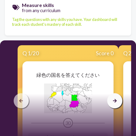
Measure skills
from any curriculum
Tag the questions with any skills you have. Your dashboard will
track each student's mastery of each skill.
Q
1
/
20
Score 0
Q
2
/
緑色の国名を答えてください
30