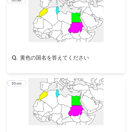
3
30 sec
Q.
黄色の国名を答えてください
4
30 sec