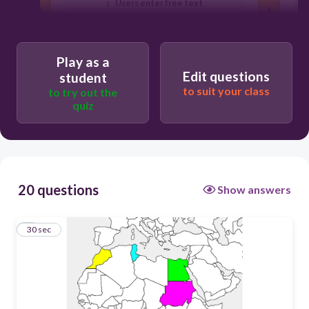
Users enter free text
Play as a
Edit questions
student
to suit your class
to try out the
quiz
20 questions
Show answers
1
30 sec