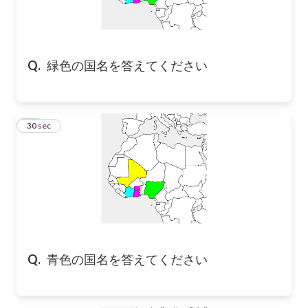
Q.
緑色の国名を答えてください
10
30 sec
Q.
青色の国名を答えてください