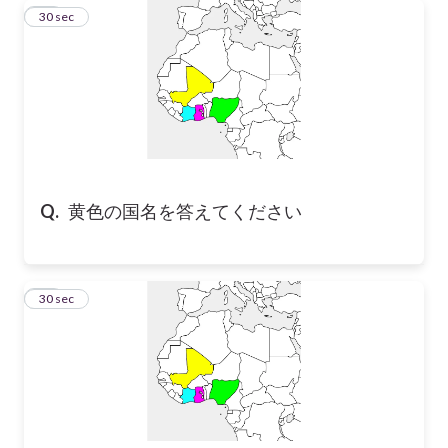
11
30 sec
Q.
黄色の国名を答えてください
12
30 sec