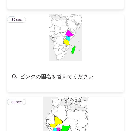
8
30 sec
Q.
ピンクの国名を答えてください
9
30 sec