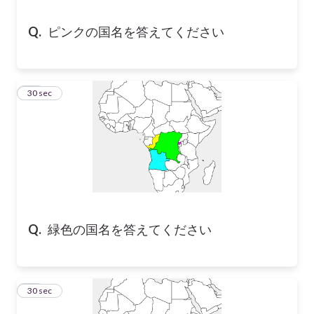
Q.
ピンクの国名を答えてください
13
30 sec
Q.
緑色の国名を答えてください
14
30 sec