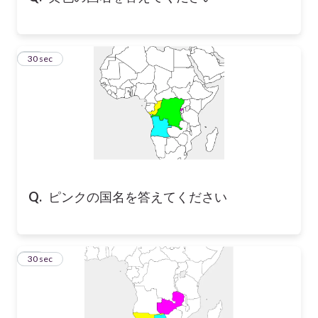
16
30 sec
Q.
ピンクの国名を答えてください
17
30 sec