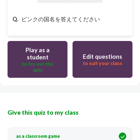
Q.
ピンクの国名を答えてください
Play as a
Edit questions
student
to suit your class
to try out the
quiz
Give this quiz to my class
as a classroom game