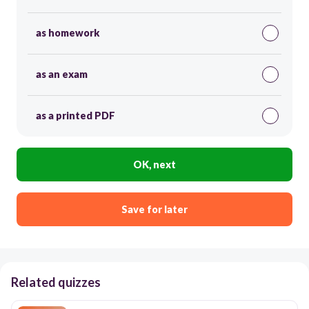
as homework
as an exam
as a printed PDF
OK, next
Save for later
Related quizzes