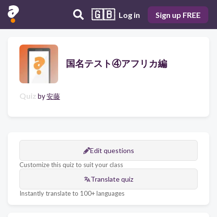
🇬🇧
Log in
Sign up FREE
国名テスト④アフリカ編
Quiz
by
安藤
Edit questions
Customize this quiz to suit your class
Translate quiz
Instantly translate to 100+ languages