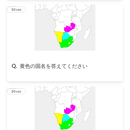
19
30 sec
Q.
黄色の国名を答えてください
20
30 sec