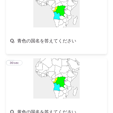
Q.
青色の国名を答えてください
15
30 sec
Q.
黄色の国名を答えてください