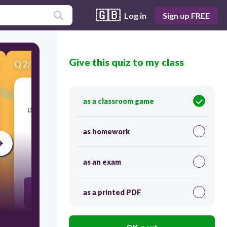
🇬🇧
Log in
Sign up FREE
Give this quiz to my class
Q
2
/
10
Score 0
as a classroom game
​เมื่อมีการใช้สารเสพติดสมองส่วนใดได้รับการก
ระตุ้นมากขึ้น
as homework
30
as an exam
as a printed PDF
สมองส่วนอยาก
สมองซีกซ้าย