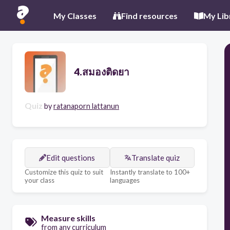
My Classes
Find resources
My Lib
4.สมองติดยา
Quiz
by
ratanaporn lattanun
Edit questions
Translate quiz
Customize this quiz to suit
Instantly translate to 100+
your class
languages
Measure skills
from any curriculum