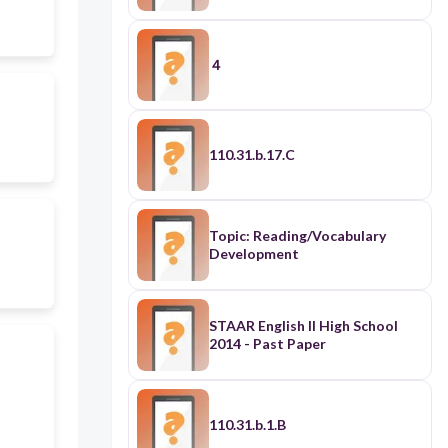
４
110.31.b.17.C
Topic: Reading/Vocabulary
Development
STAAR English II High School
2014 - Past Paper
110.31.b.1.B