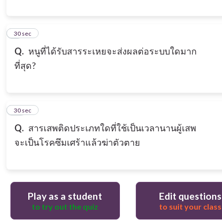
9
30 sec
Q.
หนูที่ได้รับสารระเหยจะส่งผลต่อระบบใดมาก
ที่สุด?
10
30 sec
Q.
สารเสพติดประเภทใดที่ใช้เป็นเวลานานผู้เสพ
จะเป็นโรคซึมเศร้าแล้วฆ่าตัวตาย
Play as a student
Edit questions
to try out the quiz
to suit your class