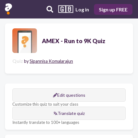
🇬🇧
Log in
Sign up FREE
AMEX - Run to 9K Quiz
Quiz
by
Sipannisa Komalarajun
Edit questions
Customize this quiz to suit your class
Translate quiz
Instantly translate to 100+ languages