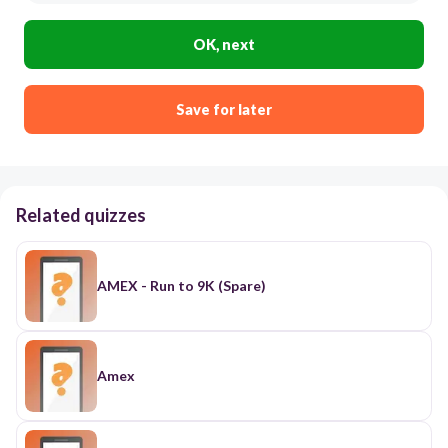
OK, next
Save for later
Related quizzes
AMEX - Run to 9K (Spare)
Amex