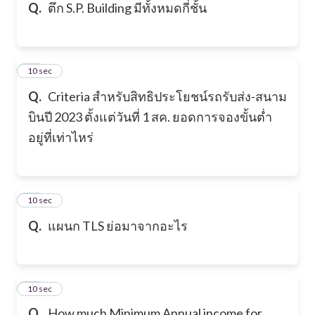
Q.
ตึก S.P. Building มีทั้งหมดกี่ชั้น
18
10 sec
Q.
Criteria สำหรับสิทธิประโยชน์รถรับส่ง-สนาม
บินปี 2023 ตั้งแต่วันที่ 1 สค. ยอดการจองขั้นต่ำ
อยู่ที่เท่าไหร่
19
10 sec
Q.
แผนก TLS ย่อมาจากอะไร
20
10 sec
Q.
How much Minimum Annual income for