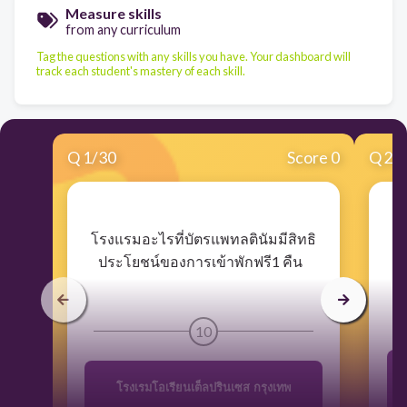
Measure skills
from any curriculum
Tag the questions with any skills you have. Your dashboard will
track each student's mastery of each skill.
Q
1
/
30
Score 0
Q
2
/
​T
​โรงแรมอะไรที่บัตรแพทลตินัมมีสิทธิ
ประโยชน์ของการเข้าพักฟรี1 คืน
10
โรงเรมโอเรียนเต็ลปรินเซส กรุงเทพ