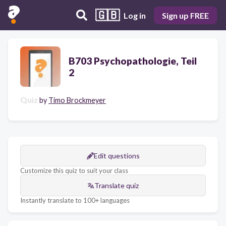
🇬🇧
Log in
Sign up FREE
B703 Psychopathologie, Teil
2
Quiz
by
Timo Brockmeyer
Edit questions
Customize this quiz to suit your class
Translate quiz
Instantly translate to 100+ languages