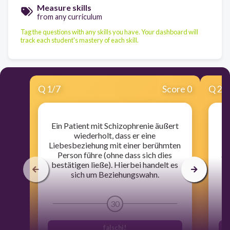
Measure skills
from any curriculum
Tag the questions with any skills you have. Your dashboard will
track each student's mastery of each skill.
Q
1
/
7
Score 0
Q
2
/
Ein Patient mit Schizophrenie äußert
Ei
wiederholt, dass er eine
Liebesbeziehung mit einer berühmten
Person führe (ohne dass sich dies
än
bestätigen ließe). Hierbei handelt es
sich um Beziehungswahn.
30
falschi!