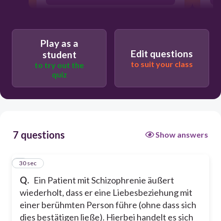
korrekti!
Play as a
Edit questions
student
to suit your class
to try out the
quiz
7 questions
Show answers
1
30 sec
Q.
Ein Patient mit Schizophrenie äußert
wiederholt, dass er eine Liebesbeziehung mit
einer berühmten Person führe (ohne dass sich
dies bestätigen ließe). Hierbei handelt es sich