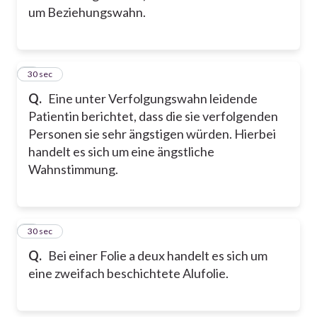
um Beziehungswahn.
2
30 sec
Q.
Eine unter Verfolgungswahn leidende
Patientin berichtet, dass die sie verfolgenden
Personen sie sehr ängstigen würden. Hierbei
handelt es sich um eine ängstliche
Wahnstimmung.
3
30 sec
Q.
Bei einer Folie a deux handelt es sich um
eine zweifach beschichtete Alufolie.