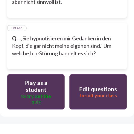
aber nicht sinnvoll ist.
7
30 sec
Q.
„Sie hypnotisieren mir Gedanken in den
Kopf, die gar nicht meine eigenen sind." Um
welche Ich-Störung handelt es sich?
Play as a
Edit questions
student
to suit your class
to try out the
quiz