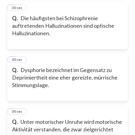
4
30 sec
Q.
Die häufigsten bei Schizophrenie
auftretenden Halluzinationen sind optische
Halluzinationen.
5
30 sec
Q.
Dysphorie bezeichnet im Gegensatz zu
Deprimiertheit eine eher gereizte, mürrische
Stimmungslage.
6
30 sec
Q.
Unter motorischer Unruhe wird motorische
Aktivität verstanden, die zwar zielgerichtet