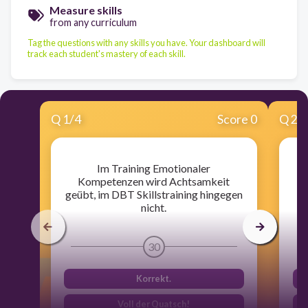
Measure skills
from any curriculum
Tag the questions with any skills you have. Your dashboard will
track each student's mastery of each skill.
Q
1
/
4
Score 0
Q
2
/
Im Training Emotionaler
Kompetenzen wird Achtsamkeit
so
geübt, im DBT Skillstraining hingegen
nicht.
30
Korrekt.
Voll der Quatsch!