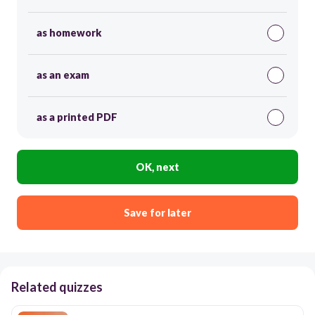
as homework
as an exam
as a printed PDF
OK, next
Save for later
Related quizzes