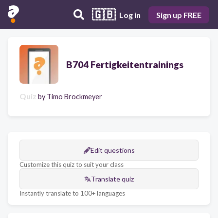
🇬🇧
Log in
Sign up FREE
B704 Fertigkeitentrainings
Quiz
by
Timo Brockmeyer
Edit questions
Customize this quiz to suit your class
Translate quiz
Instantly translate to 100+ languages