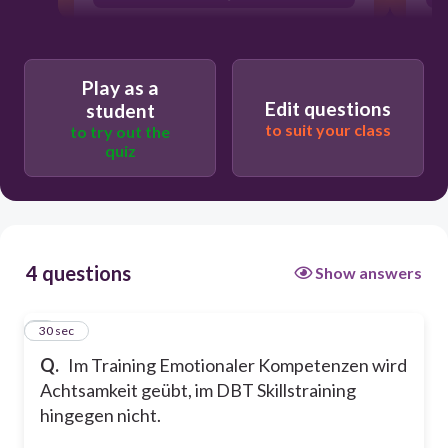
Play as a
Edit questions
student
to suit your class
to try out the
quiz
4 questions
Show answers
1
30 sec
Q.
Im Training Emotionaler Kompetenzen wird
Achtsamkeit geübt, im DBT Skillstraining
hingegen nicht.