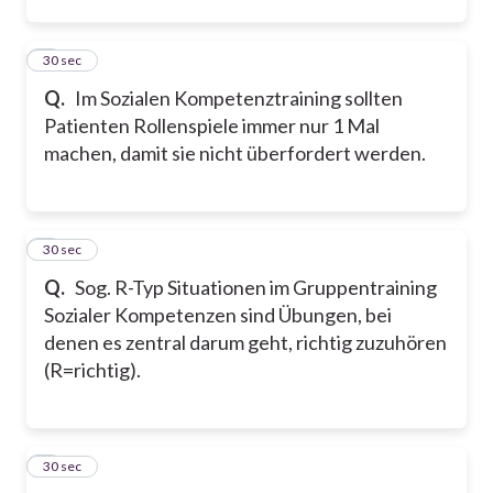
2
30 sec
Q.
Im Sozialen Kompetenztraining sollten
Patienten Rollenspiele immer nur 1 Mal
machen, damit sie nicht überfordert werden.
3
30 sec
Q.
Sog. R-Typ Situationen im Gruppentraining
Sozialer Kompetenzen sind Übungen, bei
denen es zentral darum geht, richtig zuzuhören
(R=richtig).
4
30 sec