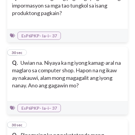
impormasyon sa mga tao tungkol sa isang
produktong pagkain?
EsP6PKP- Ia-i– 37
30
30 sec
Q.
Uwian na. Niyaya ka ng iyong kamag-aral na
maglaro sa computer shop. Hapon na ng ikaw
ay nakauwi, alam mong magagalit ang iyong
nanay. Ano ang gagawin mo?
EsP6PKP- Ia-i– 37
31
30 sec