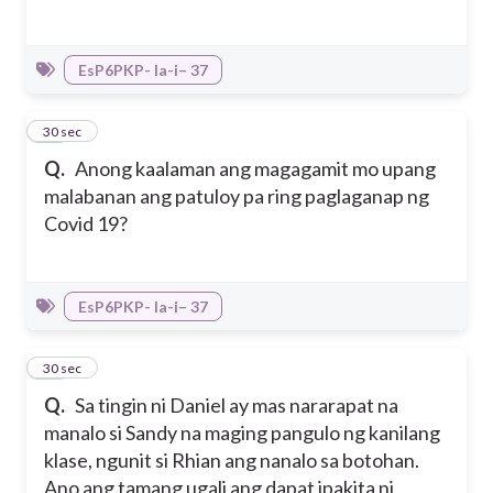
EsP6PKP- Ia-i– 37
39
30 sec
Q.
Anong kaalaman ang magagamit mo upang
malabanan ang patuloy pa ring paglaganap ng
Covid 19?
EsP6PKP- Ia-i– 37
40
30 sec
Q.
Sa tingin ni Daniel ay mas nararapat na
manalo si Sandy na maging pangulo ng kanilang
klase, ngunit si Rhian ang nanalo sa botohan.
Ano ang tamang ugali ang dapat ipakita ni