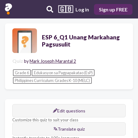
🇬🇧
Log in
Sign up FREE
ESP 6_Q1 Unang Markahang
Pagsusulit
Quiz
by
Mark Joseph Marantal 2
Grade 6
Edukasyon sa Pagpapakatao (EsP)
Philippines Curriculum: Grades K-10 (MELC)
Edit questions
Customize this quiz to suit your class
Translate quiz
Instantly translate to 100+ languages