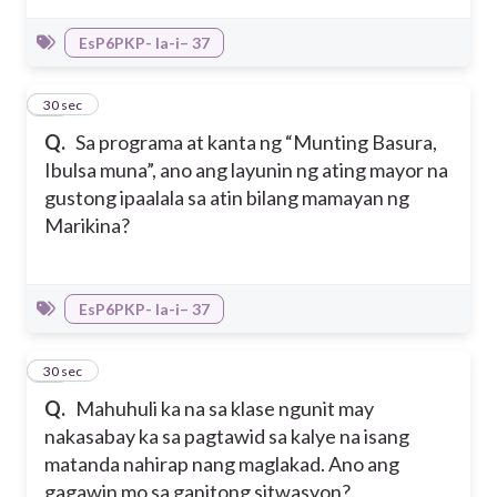
EsP6PKP- Ia-i– 37
11
30 sec
Q.
Sa programa at kanta ng “Munting Basura,
Ibulsa muna”, ano ang layunin ng ating mayor na
gustong ipaalala sa atin bilang mamayan ng
Marikina?
EsP6PKP- Ia-i– 37
12
30 sec
Q.
Mahuhuli ka na sa klase ngunit may
nakasabay ka sa pagtawid sa kalye na isang
matanda nahirap nang maglakad. Ano ang
gagawin mo sa ganitong sitwasyon?