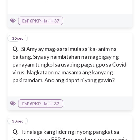
EsP6PKP- Ia-i– 37
19
30 sec
Q.
Si Amy ay mag-aaral mula sa ika- anim na
baitang. Siya ay naimbitahan na magbigay ng
panayam tungkol sa usaping pagsugpo sa Covid
virus. Nagkataon na masama ang kanyang
pakiramdam. Ano ang dapat niyang gawin?
EsP6PKP- Ia-i– 37
20
30 sec
Q.
Itinalaga kang lider ng inyong pangkat sa
isang gawain sa ESP. Ano ang dapat mong gawin