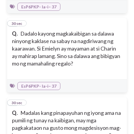
EsP6PKP- Ia-i– 37
24
30 sec
Q.
Dadalo kayong magkakaibigan sa dalawa
ninyong kaklase na sabay na nagdiriwang ng
kaarawan. Si Emielyn ay mayaman at si Charin
ay mahirap lamang. Sino sa dalawa ang bibigyan
mo ng mamahaling regalo?
EsP6PKP- Ia-i– 37
25
30 sec
Q.
Madalas kang pinapayuhan ng iyong ama na
pumili ng tunay na kaibigan, may mga
pagkakataon na gusto mong magdesisyon mag-