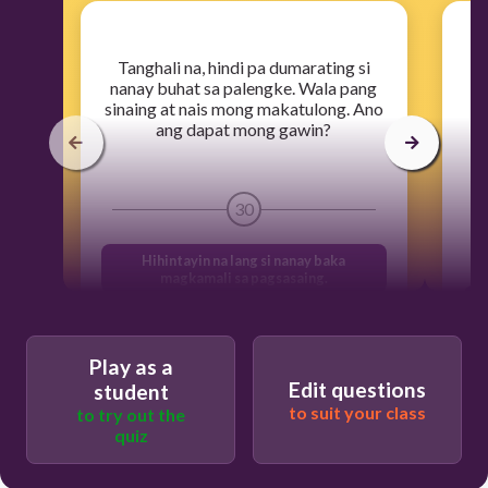
​Tanghali na, hindi pa dumarating si
​M
nanay buhat sa palengke. Wala pang
sinaing at nais mong makatulong. Ano
k
ang dapat mong gawin?
sa
30
Hihintayin na lang si nanay baka
magkamali sa pagsasaing.
Magkukusa na akong magsaing upang
makakain kami pagdating ni nanay.
Play as a
Bibili na lamang ng lutong kanin para
Edit questions
student
makakain na rin si nanay
to suit your class
to try out the
Hindi na lamang magsasaing, baka ako
quiz
magkamali.