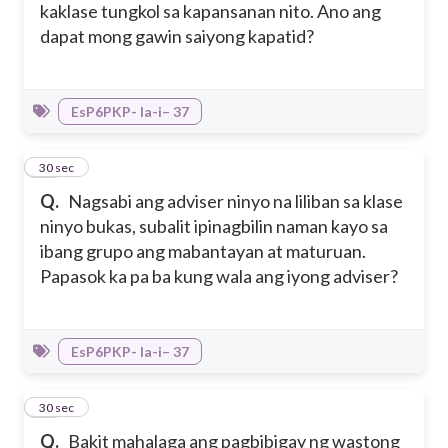
kaklase tungkol sa kapansanan nito. Ano ang
dapat mong gawin saiyong kapatid?
EsP6PKP- Ia-i– 37
28
30 sec
Q.
Nagsabi ang adviser ninyo na liliban sa klase
ninyo bukas, subalit ipinagbilin naman kayo sa
ibang grupo ang mabantayan at maturuan.
Papasok ka pa ba kung wala ang iyong adviser?
EsP6PKP- Ia-i– 37
29
30 sec
Q.
Bakit mahalaga ang pagbibigay ng wastong