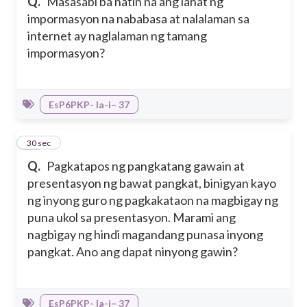
Q.
Masasabi ba natin na ang lahat ng
impormasyon na nababasa at nalalaman sa
internet ay naglalaman ng tamang
impormasyon?
EsP6PKP- Ia-i– 37
43
30 sec
Q.
Pagkatapos ng pangkatang gawain at
presentasyon ng bawat pangkat, binigyan kayo
ng inyong guro ng pagkakataon na magbigay ng
puna ukol sa presentasyon. Marami ang
nagbigay ng hindi magandang punasa inyong
pangkat. Ano ang dapat ninyong gawin?
EsP6PKP- Ia-i– 37