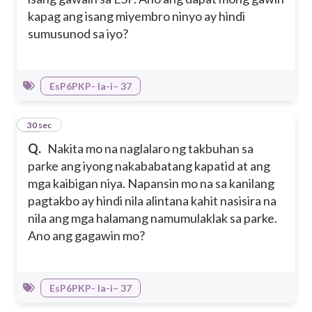
kapag ang isang miyembro ninyo ay hindi
sumusunod sa iyo?
EsP6PKP- Ia-i– 37
21
30 sec
Q.
Nakita mo na naglalaro ng takbuhan sa
parke ang iyong nakababatang kapatid at ang
mga kaibigan niya. Napansin mo na sa kanilang
pagtakbo ay hindi nila alintana kahit nasisira na
nila ang mga halamang namumulaklak sa parke.
Ano ang gagawin mo?
EsP6PKP- Ia-i– 37