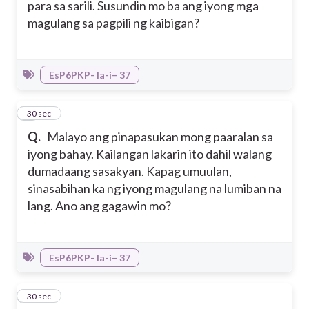
para sa sarili. Susundin mo ba ang iyong mga
magulang sa pagpili ng kaibigan?
EsP6PKP- Ia-i– 37
3
30 sec
Q.
Malayo ang pinapasukan mong paaralan sa
iyong bahay. Kailangan lakarin ito dahil walang
dumadaang sasakyan. Kapag umuulan,
sinasabihan ka ng iyong magulang na lumiban na
lang. Ano ang gagawin mo?
EsP6PKP- Ia-i– 37
4
30 sec