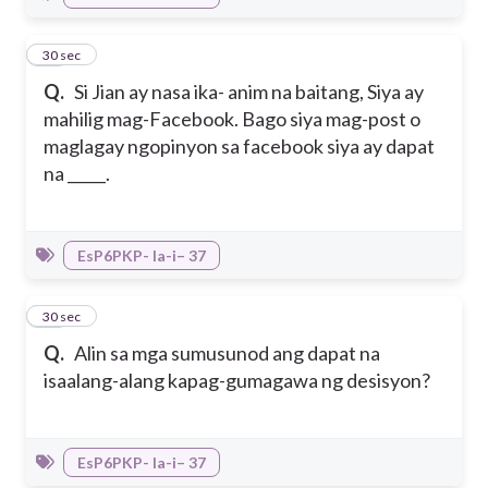
44
30 sec
Q.
Si Jian ay nasa ika- anim na baitang, Siya ay
mahilig mag-Facebook. Bago siya mag-post o
maglagay ngopinyon sa facebook siya ay dapat
na _____.
EsP6PKP- Ia-i– 37
45
30 sec
Q.
Alin sa mga sumusunod ang dapat na
isaalang-alang kapag-gumagawa ng desisyon?
EsP6PKP- Ia-i– 37