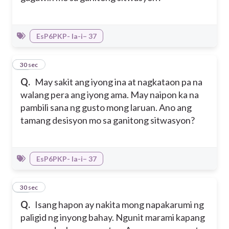
EsP6PKP- Ia-i– 37
13
30 sec
Q.
May sakit ang iyong ina at nagkataon pa na
walang pera ang iyong ama. May naipon ka na
pambili sana ng gusto mong laruan. Ano ang
tamang desisyon mo sa ganitong sitwasyon?
EsP6PKP- Ia-i– 37
14
30 sec
Q.
Isang hapon ay nakita mong napakarumi ng
paligid ng inyong bahay. Ngunit marami kapang