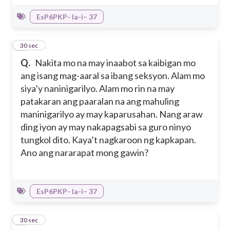
EsP6PKP- Ia-i– 37
6
30 sec
Q.
Nakita mo na may inaabot sa kaibigan mo
ang isang mag-aaral sa ibang seksyon. Alam mo
siya’y naninigarilyo. Alam mo rin na may
patakaran ang paaralan na ang mahuling
maninigarilyo ay may kaparusahan. Nang araw
ding iyon ay may nakapagsabi sa guro ninyo
tungkol dito. Kaya’t nagkaroon ng kapkapan.
Ano ang nararapat mong gawin?
EsP6PKP- Ia-i– 37
7
30 sec