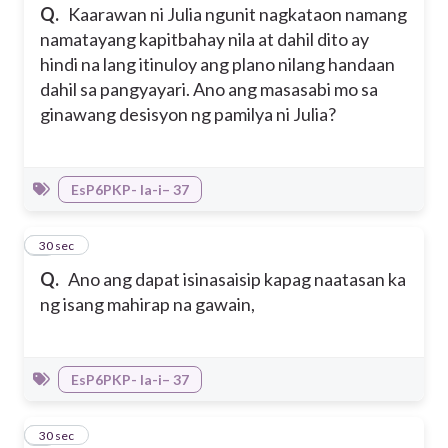
Q.
Kaarawan ni Julia ngunit nagkataon namang
namatayang kapitbahay nila at dahil dito ay
hindi na lang itinuloy ang plano nilang handaan
dahil sa pangyayari. Ano ang masasabi mo sa
ginawang desisyon ng pamilya ni Julia?
EsP6PKP- Ia-i– 37
8
30 sec
Q.
Ano ang dapat isinasaisip kapag naatasan ka
ng isang mahirap na gawain,
EsP6PKP- Ia-i– 37
9
30 sec