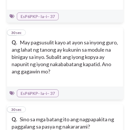
EsP6PKP- Ia-i– 37
37
30 sec
Q.
May pagsusulit kayo at ayon sa inyong guro,
ang lahat ng tanong ay kukunin sa module na
binigay sa inyo. Subalit ang iyong kopya ay
napunit ng iyong nakababatang kapatid. Ano
ang gagawin mo?
EsP6PKP- Ia-i– 37
38
30 sec
Q.
Sino sa mga batang ito ang nagpapakita ng
paggalang sa pasya ng nakararami?