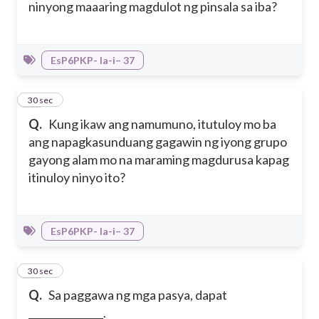
ninyong maaaring magdulot ng pinsala sa iba?
EsP6PKP- Ia-i– 37
17
30 sec
Q.
Kung ikaw ang namumuno, itutuloy mo ba
ang napagkasunduang gagawin ng iyong grupo
gayong alam mo na maraming magdurusa kapag
itinuloy ninyo ito?
EsP6PKP- Ia-i– 37
18
30 sec
Q.
Sa paggawa ng mga pasya, dapat
_______________.