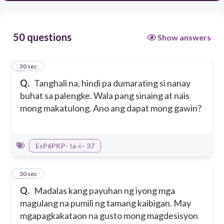
50 questions
Show answers
1
30 sec
Q.
Tanghali na, hindi pa dumarating si nanay
buhat sa palengke. Wala pang sinaing at nais
mong makatulong. Ano ang dapat mong gawin?
EsP6PKP- Ia-i– 37
2
30 sec
Q.
Madalas kang payuhan ng iyong mga
magulang na pumili ng tamang kaibigan. May
mgapagkakataon na gusto mong magdesisyon