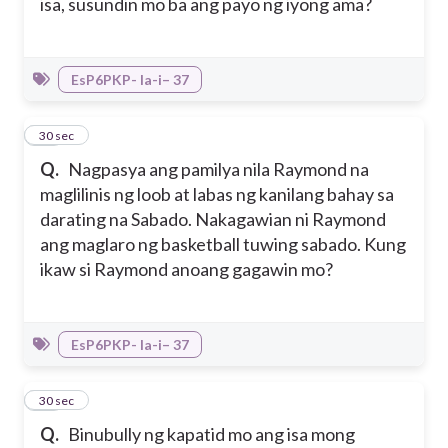
isa, susundin mo ba ang payo ng iyong ama?
EsP6PKP- Ia-i– 37
26
30 sec
Q.
Nagpasya ang pamilya nila Raymond na
maglilinis ng loob at labas ng kanilang bahay sa
darating na Sabado. Nakagawian ni Raymond
ang maglaro ng basketball tuwing sabado. Kung
ikaw si Raymond anoang gagawin mo?
EsP6PKP- Ia-i– 37
27
30 sec
Q.
Binubully ng kapatid mo ang isa mong