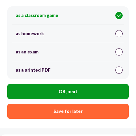
as a classroom game
as homework
as an exam
as a printed PDF
OK, next
Save for later