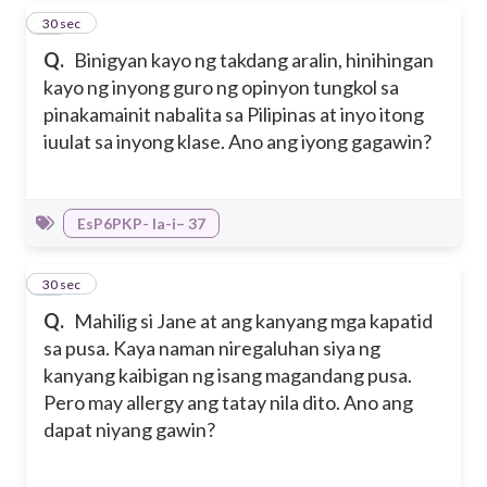
22
30 sec
Q.
Binigyan kayo ng takdang aralin, hinihingan
kayo ng inyong guro ng opinyon tungkol sa
pinakamainit nabalita sa Pilipinas at inyo itong
iuulat sa inyong klase. Ano ang iyong gagawin?
EsP6PKP- Ia-i– 37
23
30 sec
Q.
Mahilig si Jane at ang kanyang mga kapatid
sa pusa. Kaya naman niregaluhan siya ng
kanyang kaibigan ng isang magandang pusa.
Pero may allergy ang tatay nila dito. Ano ang
dapat niyang gawin?