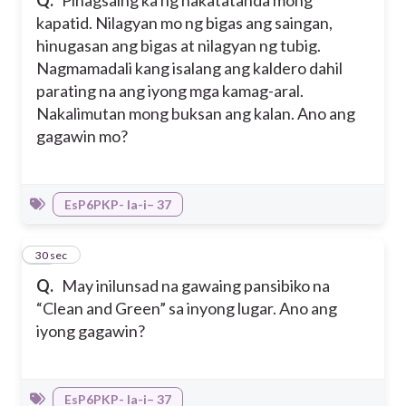
Q.
Pinagsaing ka ng nakatatanda mong
kapatid. Nilagyan mo ng bigas ang saingan,
hinugasan ang bigas at nilagyan ng tubig.
Nagmamadali kang isalang ang kaldero dahil
parating na ang iyong mga kamag-aral.
Nakalimutan mong buksan ang kalan. Ano ang
gagawin mo?
EsP6PKP- Ia-i– 37
32
30 sec
Q.
May inilunsad na gawaing pansibiko na
“Clean and Green” sa inyong lugar. Ano ang
iyong gagawin?
EsP6PKP- Ia-i– 37