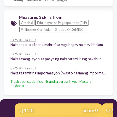
Measures 3 skills from
Grade 6
Edukasyon sa Pagpapakatao (EsP)
Philippines Curriculum: Grades K-10 (MELC)
EsP6PKP- Ia-i– 37
Nakapagsusuri nang mabuti sa mga bagay na may kinalaman sa sarili at pangyayari
EsP6PKP- Ia-i– 37
Nakasasang-ayon sa pasya ng nakararami kung nakabubuti ito
EsP6PKP- Ia-i– 37
Nakagagamit ng impormasyon ( wasto / tamang impormasyon)
Track each student's skills and progress in your Mastery
dashboards
Q
1
/
50
Score 0
Q
2
/