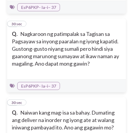
EsP6PKP- Ia-i– 37
35
30 sec
Q.
Nagkaroon ng patimpalak sa Tagisan sa
Pagsayaw sa inyong paaralan ng iyong kapatid.
Gustong-gusto niyang sumali pero hindi siya
gaanong marunong sumayaw at ikaw naman ay
magaling. Ano dapat mong gawin?
EsP6PKP- Ia-i– 37
36
30 sec
Q.
Naiwan kang mag-isa sa bahay. Dumating
ang deliver na inorder ng iyong ate at walang
iniwang pambayad ito. Ano ang gagawin mo?