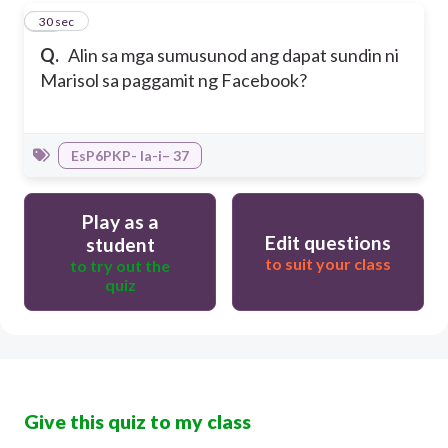
50
30 sec
Q.
Alin sa mga sumusunod ang dapat sundin ni
Marisol sa paggamit ng Facebook?
EsP6PKP- Ia-i– 37
Play as a
Edit questions
student
to suit your class
to try out the
quiz
Give this quiz to my class