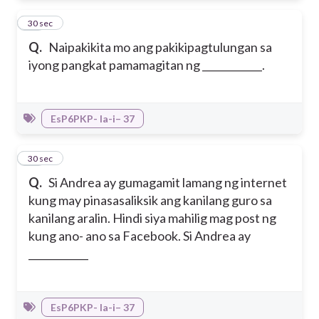
46
30 sec
Q.
Naipakikita mo ang pakikipagtulungan sa
iyong pangkat pamamagitan ng ____________.
EsP6PKP- Ia-i– 37
47
30 sec
Q.
Si Andrea ay gumagamit lamang ng internet
kung may pinasasaliksik ang kanilang guro sa
kanilang aralin. Hindi siya mahilig mag post ng
kung ano- ano sa Facebook. Si Andrea ay
____________
EsP6PKP- Ia-i– 37