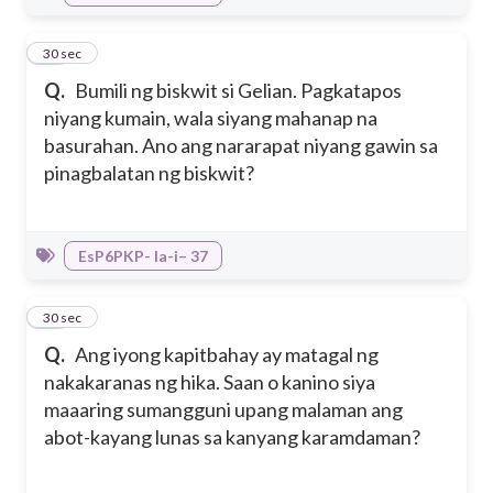
33
30 sec
Q.
Bumili ng biskwit si Gelian. Pagkatapos
niyang kumain, wala siyang mahanap na
basurahan. Ano ang nararapat niyang gawin sa
pinagbalatan ng biskwit?
EsP6PKP- Ia-i– 37
34
30 sec
Q.
Ang iyong kapitbahay ay matagal ng
nakakaranas ng hika. Saan o kanino siya
maaaring sumangguni upang malaman ang
abot-kayang lunas sa kanyang karamdaman?