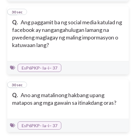
48
30 sec
Q.
Ang paggamit ba ng social media katulad ng
facebook ay nangangahulugan lamang na
pwedeng maglagay ng maling impormasyon o
katuwaan lang?
EsP6PKP- Ia-i– 37
49
30 sec
Q.
Ano ang matalinong hakbang upang
matapos ang mga gawain sa itinakdang oras?
EsP6PKP- Ia-i– 37