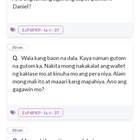
Daniel?
EsP6PKP- Ia-i– 37
41
30 sec
Q.
Wala kang baon na dala. Kaya naman gutom
na gutom ka. Nakita mong nakakalat ang wallet
ng kaklase mo at kinuha mo ang pera niya. Alam
mong mali ito at maaari kang mapahiya. Ano ang
gagawin mo?
EsP6PKP- Ia-i– 37
42
30 sec