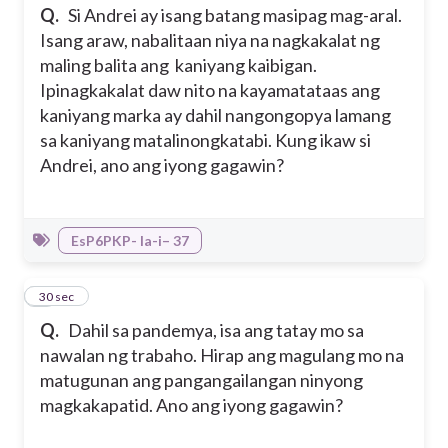
Q.
Si Andrei ay isang batang masipag mag-aral.
Isang araw, nabalitaan niya na nagkakalat ng
maling balita ang kaniyang kaibigan.
Ipinagkakalat daw nito na kayamatataas ang
kaniyang marka ay dahil nangongopya lamang
sa kaniyang matalinongkatabi. Kung ikaw si
Andrei, ano ang iyong gagawin?
EsP6PKP- Ia-i– 37
5
30 sec
Q.
Dahil sa pandemya, isa ang tatay mo sa
nawalan ng trabaho. Hirap ang magulang mo na
matugunan ang pangangailangan ninyong
magkakapatid. Ano ang iyong gagawin?