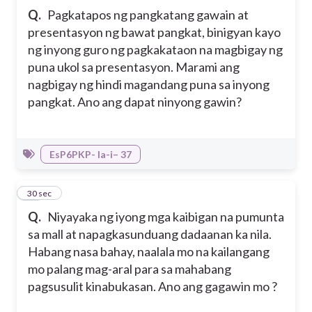
Q.
Pagkatapos ng pangkatang gawain at
presentasyon ng bawat pangkat, binigyan kayo
ng inyong guro ng pagkakataon na magbigay ng
puna ukol sa presentasyon. Marami ang
nagbigay ng hindi magandang puna sa inyong
pangkat. Ano ang dapat ninyong gawin?
EsP6PKP- Ia-i– 37
10
30 sec
Q.
Niyayaka ng iyong mga kaibigan na pumunta
sa mall at napagkasunduang dadaanan ka nila.
Habang nasa bahay, naalala mo na kailangang
mo palang mag-aral para sa mahabang
pagsusulit kinabukasan. Ano ang gagawin mo ?