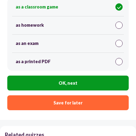
as a classroom game
as homework
as an exam
as a printed PDF
OK, next
Save for later
Related quizzes