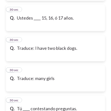
9
30 sec
Q.
Ustedes ____ 15, 16, ó 17 años.
10
30 sec
Q.
Traduce: I have two black dogs.
11
30 sec
Q.
Traduce: many girls
12
30 sec
Q.
Tú ____ contestando preguntas.