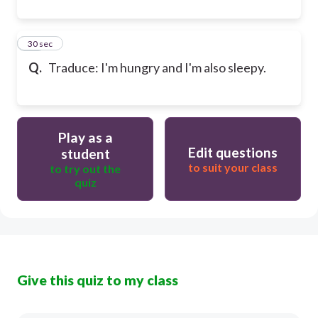
20
30 sec
Q.
Traduce: I'm hungry and I'm also sleepy.
Play as a
Edit questions
student
to suit your class
to try out the
quiz
Give this quiz to my class