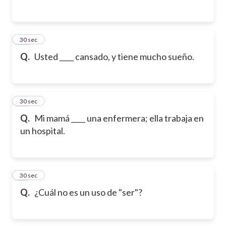
13
30 sec
Q.
Usted ____ cansado, y tiene mucho sueño.
14
30 sec
Q.
Mi mamá ____ una enfermera; ella trabaja en
un hospital.
15
30 sec
Q.
¿Cuál no es un uso de "ser"?