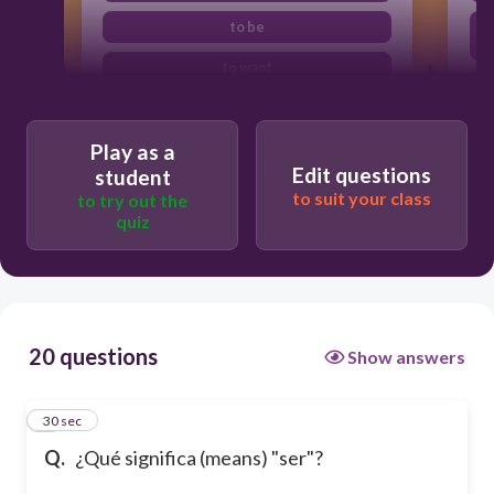
to be
t
to want
Play as a
Edit questions
student
to suit your class
to try out the
quiz
20 questions
Show answers
1
30 sec
Q.
¿Qué significa (means) "ser"?