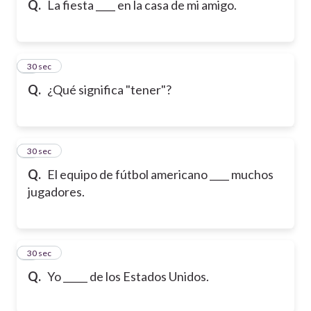
Q.
La fiesta ____ en la casa de mi amigo.
6
30 sec
Q.
¿Qué significa "tener"?
7
30 sec
Q.
El equipo de fútbol americano ____ muchos
jugadores.
8
30 sec
Q.
Yo _____ de los Estados Unidos.