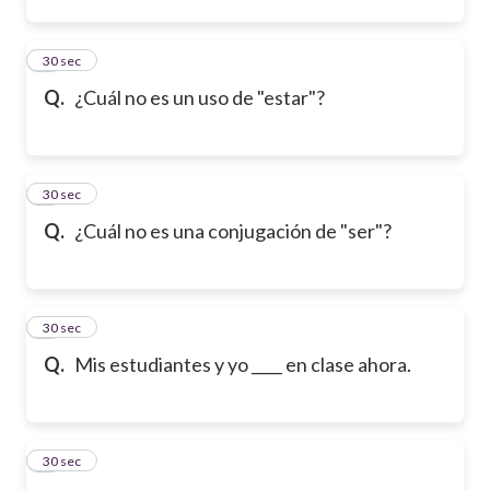
2
30 sec
Q.
¿Cuál no es un uso de "estar"?
3
30 sec
Q.
¿Cuál no es una conjugación de "ser"?
4
30 sec
Q.
Mis estudiantes y yo ____ en clase ahora.
5
30 sec