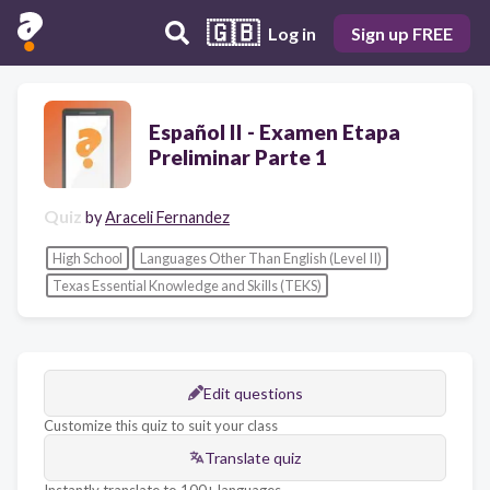
🇬🇧
Log in
Sign up FREE
Español II - Examen Etapa
Preliminar Parte 1
Quiz
by
Araceli Fernandez
High School
Languages Other Than English (Level II)
Texas Essential Knowledge and Skills (TEKS)
Edit questions
Customize this quiz to suit your class
Translate quiz
Instantly translate to 100+ languages