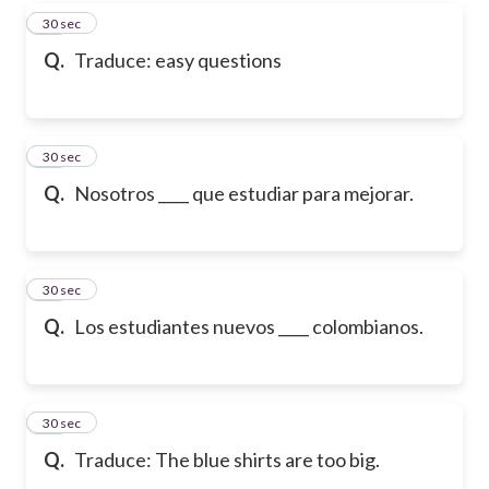
16
30 sec
Q.
Traduce: easy questions
17
30 sec
Q.
Nosotros ____ que estudiar para mejorar.
18
30 sec
Q.
Los estudiantes nuevos ____ colombianos.
19
30 sec
Q.
Traduce: The blue shirts are too big.