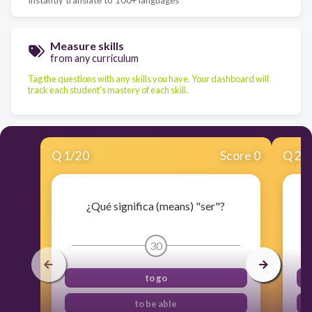
Measure skills
from any curriculum
Tag the questions with any skills you have. Your dashboard will
track each student's mastery of each skill.
Q
1
/
20
Score 0
Q
2
/
¿Qué significa (means) "ser"?
30
to go
to be able