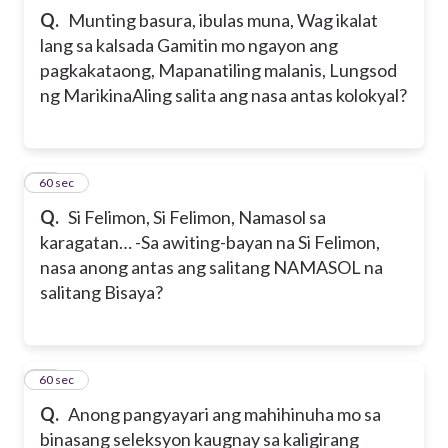
Q.
Munting basura, ibulas muna, Wag ikalat
lang sa kalsada Gamitin mo ngayon ang
pagkakataong, Mapanatiling malanis, Lungsod
ng MarikinaAling salita ang nasa antas kolokyal?
12
60 sec
Q.
Si Felimon, Si Felimon, Namasol sa
karagatan… -Sa awiting-bayan na Si Felimon,
nasa anong antas ang salitang NAMASOL na
salitang Bisaya?
13
60 sec
Q.
Anong pangyayari ang mahihinuha mo sa
binasang seleksyon kaugnay sa kaligirang