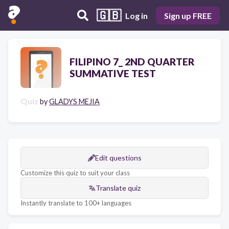
🇬🇧
Log in
Sign up FREE
FILIPINO 7_ 2ND QUARTER
SUMMATIVE TEST
Quiz
by
GLADYS MEJIA
Edit questions
Customize this quiz to suit your class
Translate quiz
Instantly translate to 100+ languages