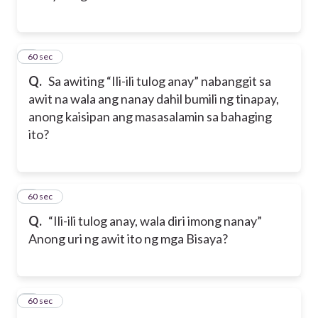
2
60 sec
Q.
Sa awiting “Ili-ili tulog anay” nabanggit sa
awit na wala ang nanay dahil bumili ng tinapay,
anong kaisipan ang masasalamin sa bahaging
ito?
3
60 sec
Q.
“Ili-ili tulog anay, wala diri imong nanay”
Anong uri ng awit ito ng mga Bisaya?
4
60 sec