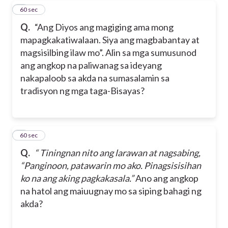
7
60 sec
Q.
“Ang Diyos ang magiging ama mong
mapagkakatiwalaan. Siya ang magbabantay at
magsisilbing ilaw mo”. Alin sa mga sumusunod
ang angkop na paliwanag sa ideyang
nakapaloob sa akda na sumasalamin sa
tradisyon ng mga taga-Bisayas?
8
60 sec
Q.
“ Tiningnan nito ang larawan at nagsabing,
“Panginoon, patawarin mo ako. Pinagsisisihan
ko na ang aking pagkakasala.”
Ano ang angkop
na hatol ang maiuugnay mo sa siping bahagi ng
akda?