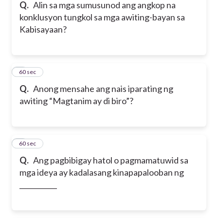
Q.
Alin sa mga sumusunod ang angkop na
konklusyon tungkol sa mga awiting-bayan sa
Kabisayaan?
5
60 sec
Q.
Anong mensahe ang nais iparating ng
awiting “Magtanim ay di biro”?
6
60 sec
Q.
Ang pagbibigay hatol o pagmamatuwid sa
mga ideya ay kadalasang kinapapalooban ng
___________