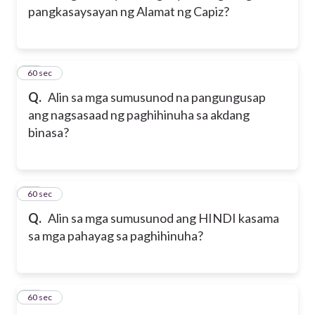
pangkasaysayan ng Alamat ng Capiz?
14
60 sec
Q.
Alin sa mga sumusunod na pangungusap
ang nagsasaad ng paghihinuha sa akdang
binasa?
15
60 sec
Q.
Alin sa mga sumusunod ang HINDI kasama
sa mga pahayag sa paghihinuha?
16
60 sec