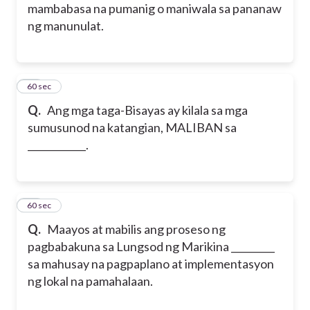
mambabasa na pumanig o maniwala sa pananaw
ng manunulat.
27
60 sec
Q.
Ang mga taga-Bisayas ay kilala sa mga
sumusunod na katangian, MALIBAN sa
____________.
28
60 sec
Q.
Maayos at mabilis ang proseso ng
pagbabakuna sa Lungsod ng Marikina _________
sa mahusay na pagpaplano at implementasyon
ng lokal na pamahalaan.