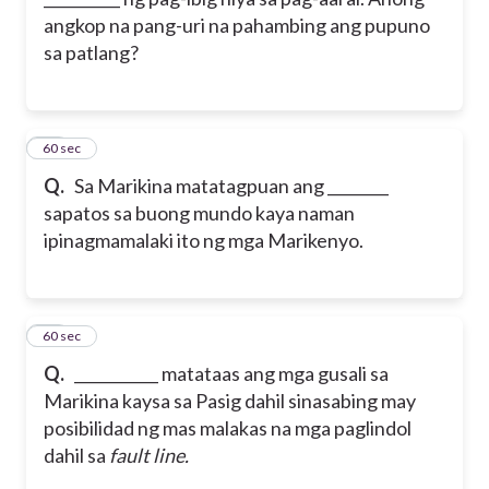
angkop na pang-uri na pahambing ang pupuno
sa patlang?
22
60 sec
Q.
Sa Marikina matatagpuan ang ________
sapatos sa buong mundo kaya naman
ipinagmamalaki ito ng mga Marikenyo.
23
60 sec
Q.
___________ matataas ang mga gusali sa
Marikina kaysa sa Pasig dahil sinasabing may
posibilidad ng mas malakas na mga paglindol
dahil sa
fault line.