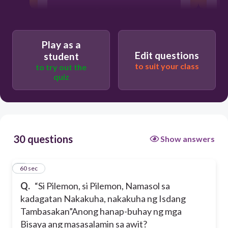
Pangingisda
N
Pagsasaka
Play as a
Edit questions
student
to suit your class
to try out the
Pananahi
quiz
Pangangaso
30 questions
Show answers
1
60 sec
Q.
“Si Pilemon, si Pilemon, Namasol sa
kadagatan Nakakuha, nakakuha ng Isdang
Tambasakan”Anong hanap-buhay ng mga
Bisaya ang masasalamin sa awit?