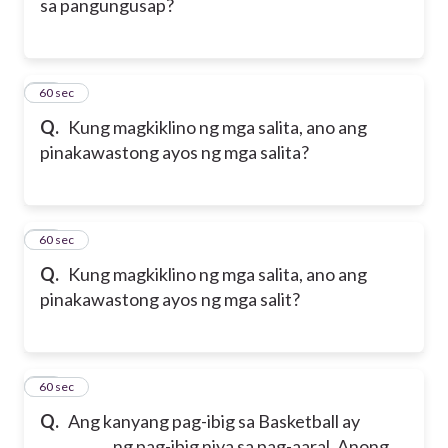
sa pangungusap?
19
60 sec
Q.
Kung magkiklino ng mga salita, ano ang
pinakawastong ayos ng mga salita?
20
60 sec
Q.
Kung magkiklino ng mga salita, ano ang
pinakawastong ayos ng mga salit?
21
60 sec
Q.
Ang kanyang pag-ibig sa Basketball ay
__________ ng pag-ibig niya sa pag-aaral. Anong