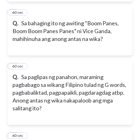
9
60 sec
Q.
Sa bahaging ito ng awiting “Boom Panes,
Boom Boom Panes Panes” ni Vice Ganda,
mahihinuha ang anong antas na wika?
10
60 sec
Q.
Sa paglipas ng panahon, maraming
pagbabago sa wikang Filipino tulad ng G words,
pagbabaliktad, pagpapaikli, pagdaragdag atbp.
Anong antas ng wika nakapaloob ang mga
salitang ito?
11
60 sec