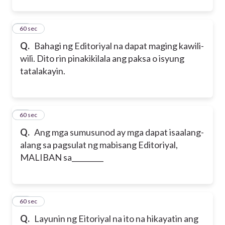
24
60 sec
Q.
Bahagi ng Editoriyal na dapat maging kawili-
wili. Dito rin pinakikilala ang paksa o isyung
tatalakayin.
25
60 sec
Q.
Ang mga sumusunod ay mga dapat isaalang-
alang sa pagsulat ng mabisang Editoriyal,
MALIBAN sa_________
26
60 sec
Q.
Layunin ng Eitoriyal na ito na hikayatin ang