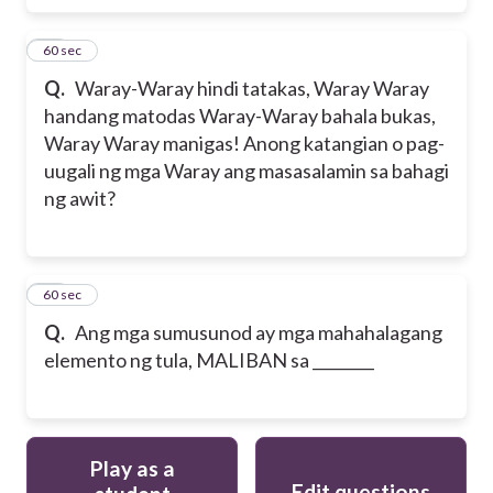
29
60 sec
Q.
Waray-Waray hindi tatakas, Waray Waray
handang matodas Waray-Waray bahala bukas,
Waray Waray manigas! Anong katangian o pag-
uugali ng mga Waray ang masasalamin sa bahagi
ng awit?
30
60 sec
Q.
Ang mga sumusunod ay mga mahahalagang
elemento ng tula, MALIBAN sa ________
Play as a
Edit questions