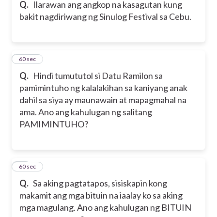
Q.
Ilarawan ang angkop na kasagutan kung
bakit nagdiriwang ng Sinulog Festival sa Cebu.
17
60 sec
Q.
Hindi tumututol si Datu Ramilon sa
pamimintuho ng kalalakihan sa kaniyang anak
dahil sa siya ay maunawain at mapagmahal na
ama. Ano ang kahulugan ng salitang
PAMIMINTUHO?
18
60 sec
Q.
Sa aking pagtatapos, sisiskapin kong
makamit ang mga bituin na iaalay ko sa aking
mga magulang. Ano ang kahulugan ng BITUIN