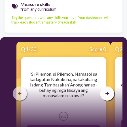
Measure skills
from any curriculum
Tag the questions with any skills you have. Your dashboard will
track each student's mastery of each skill.
Q
1
/
30
Score 0
Q
2
/
​“Si Pilemon, si Pilemon, Namasol sa
kadagatan Nakakuha, nakakuha ng
na
Isdang Tambasakan”Anong hanap-
dah
buhay ng mga Bisaya ang
masasalamin sa awit?
60