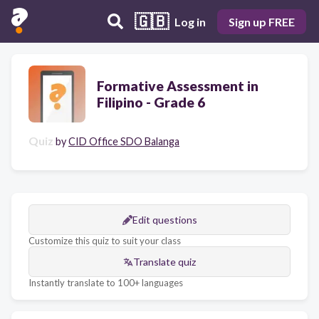
🇬🇧
Log in
Sign up FREE
Formative Assessment in
Filipino - Grade 6
Quiz
by
CID Office SDO Balanga
Edit questions
Customize this quiz to suit your class
Translate quiz
Instantly translate to 100+ languages