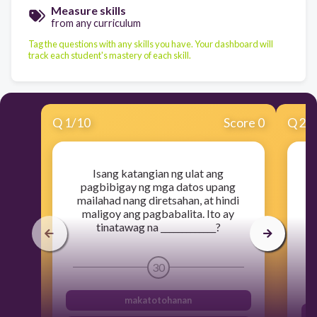
Measure skills
from any curriculum
Tag the questions with any skills you have. Your dashboard will
track each student's mastery of each skill.
Q
1
/
10
Score 0
Q
2
/
Isang katangian ng ulat ang
pagbibigay ng mga datos upang
mailahad nang diretsahan, at hindi
ta
maligoy ang pagbabalita. Ito ay
tinatawag na _____________?
s
30
makatotohanan