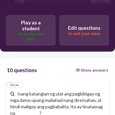
kaiklian
kawastuhan
Play as a
katimbangan
Edit questions
student
to suit your class
to try out the
quiz
10 questions
Show answers
1
30 sec
Q.
Isang katangian ng ulat ang pagbibigay ng
mga datos upang mailahad nang diretsahan, at
hindi maligoy ang pagbabalita. Ito ay tinatawag
na _____________?