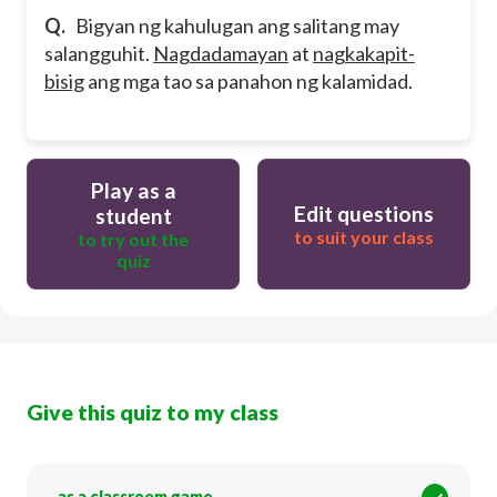
Q.
Bigyan ng kahulugan ang salitang may
salangguhit.
Nagdadamayan
at
nagkakapit-
bisig
ang mga tao sa panahon ng kalamidad.
Play as a
Edit questions
student
to suit your class
to try out the
quiz
Give this quiz to my class
as a classroom game