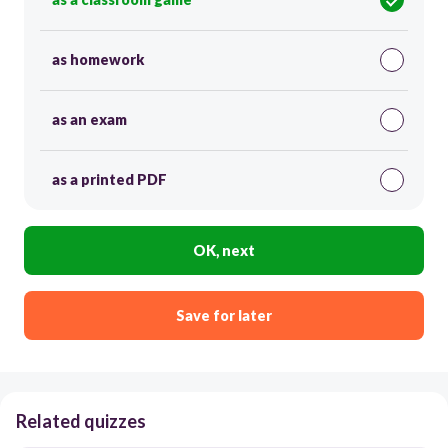
as homework
as an exam
as a printed PDF
OK, next
Save for later
Related quizzes