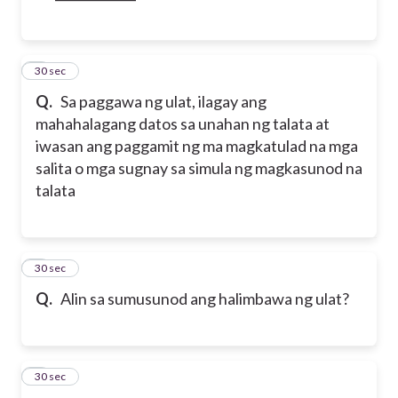
2
30 sec
Q.
Sa paggawa ng ulat, ilagay ang
mahahalagang datos sa unahan ng talata at
iwasan ang paggamit ng ma magkatulad na mga
salita o mga sugnay sa simula ng magkasunod na
talata
3
30 sec
Q.
Alin sa sumusunod ang halimbawa ng ulat?
4
30 sec