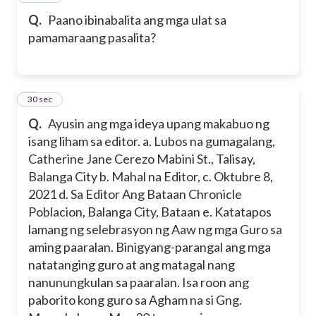
Q.
Paano ibinabalita ang mga ulat sa
pamamaraang pasalita?
8
30 sec
Q.
Ayusin ang mga ideya upang makabuo ng
isang liham sa editor. a. Lubos na gumagalang,
Catherine Jane Cerezo Mabini St., Talisay,
Balanga City b. Mahal na Editor, c. Oktubre 8,
2021 d. Sa Editor Ang Bataan Chronicle
Poblacion, Balanga City, Bataan e. Katatapos
lamang ng selebrasyon ng Aaw ng mga Guro sa
aming paaralan. Binigyang-parangal ang mga
natatanging guro at ang matagal nang
nanunungkulan sa paaralan. Isa roon ang
paborito kong guro sa Agham na si Gng.