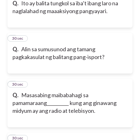
Q.
Ito ay balita tungkol sa iba’t ibang laro na
naglalahad ng maaaksiyong pangyayari.
5
30 sec
Q.
Alin sa sumusunod ang tamang
pagkakasulat ng balitang pang-isport?
6
30 sec
Q.
Masasabing maibabahagi sa
pamamaraang__________ kung ang ginawang
midyum ay ang radio at telebisyon.
7
30 sec