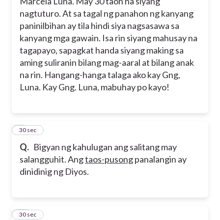
Marcela Luna. May 30 taon na siyang
nagtuturo. At sa tagal ng panahon ng kanyang
paninilbihan ay tila hindi siya nagsasawa sa
kanyang mga gawain. Isa rin siyang mahusay na
tagapayo, sapagkat handa siyang making sa
aming suliranin bilang mag-aaral at bilang anak
na rin. Hangang-hanga talaga ako kay Gng,
Luna. Kay Gng. Luna, mabuhay po kayo!
9
30 sec
Q.
Bigyan ng kahulugan ang salitang may
salangguhit. Ang
taos-pusong
panalangin ay
dinidinig ng Diyos.
10
30 sec