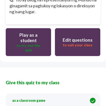
ginagamit sa pagtukoy ng lokasyon o direksyon
ng isang lugar.
Play as a
Edit questions
student
to suit your class
to try out the
quiz
Give this quiz to my class
as a classroom game