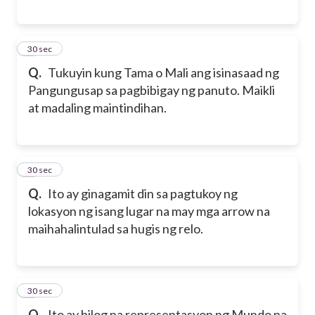
7
30 sec
Q.
Tukuyin kung Tama o Mali ang isinasaad ng
Pangungusap sa pagbibigay ng panuto. Maikli
at madaling maintindihan.
8
30 sec
Q.
Ito ay ginagamit din sa pagtukoy ng
lokasyon ng isang lugar na may mga arrow na
maihahalintulad sa hugis ng relo.
9
30 sec
Q.
Ito ay bilog na representasyon ng Mundo na