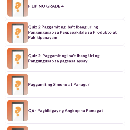
FILIPINO GRADE 4
Quiz 2:Paggamit ng Iba't Ibang uri ng
Pangungusap sa Pagpapakilala sa Produkto at
Pakikipanayam
Quiz 2: Paggamit ng Iba't Ibang Uri ng
Pangungusap sa pagsasalaysay
Paggamit ng Simuno at Panaguri
Q6 - Pagbibigay ng Angkop na Pamagat