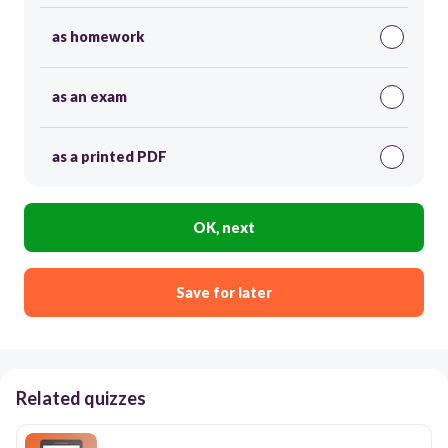
as homework
as an exam
as a printed PDF
OK, next
Save for later
Related quizzes