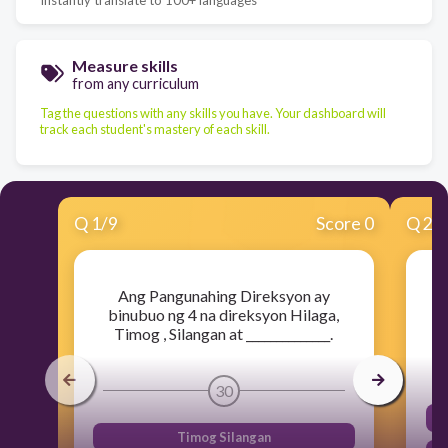
Measure skills
from any curriculum
Tag the questions with any skills you have. Your dashboard will
track each student's mastery of each skill.
Q
1
/
9
Score 0
Q
2
/
Ang Pangunahing Direksyon ay
binubuo ng 4 na direksyon Hilaga,
Timog , Silangan at ______________.
30
Timog Silangan