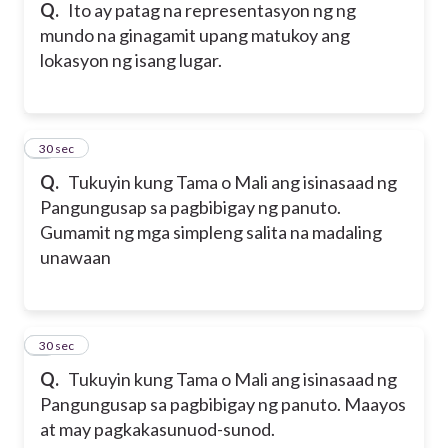
Q.
Ito ay patag na representasyon ng ng
mundo na ginagamit upang matukoy ang
lokasyon ng isang lugar.
5
30 sec
Q.
Tukuyin kung Tama o Mali ang isinasaad ng
Pangungusap sa pagbibigay ng panuto.
Gumamit ng mga simpleng salita na madaling
unawaan
6
30 sec
Q.
Tukuyin kung Tama o Mali ang isinasaad ng
Pangungusap sa pagbibigay ng panuto. Maayos
at may pagkakasunuod-sunod.