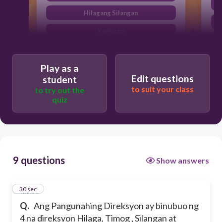
Hilagang Silangan
Kanluran
Timog Kanluran
Play as a
Edit questions
student
to suit your class
to try out the
quiz
9 questions
Show answers
1
30 sec
Q.
Ang Pangunahing Direksyon ay binubuo ng
4 na direksyon Hilaga, Timog , Silangan at