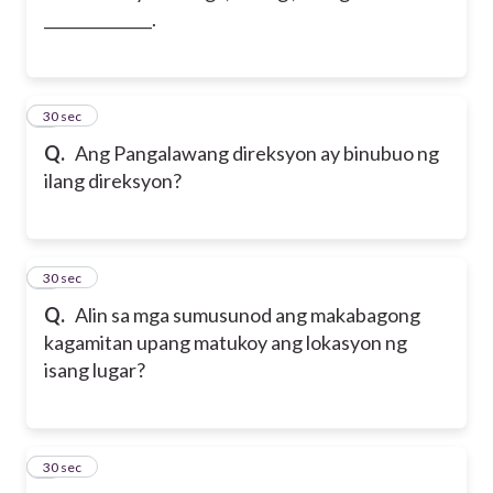
______________.
2
30 sec
Q.
Ang Pangalawang direksyon ay binubuo ng
ilang direksyon?
3
30 sec
Q.
Alin sa mga sumusunod ang makabagong
kagamitan upang matukoy ang lokasyon ng
isang lugar?
4
30 sec