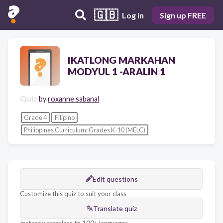
🇬🇧
Log in
Sign up FREE
IKATLONG MARKAHAN
MODYUL 1 -ARALIN 1
Quiz
by
roxanne sabanal
Grade 4
Filipino
Philippines Curriculum: Grades K-10 (MELC)
Edit questions
Customize this quiz to suit your class
Translate quiz
Instantly translate to 100+ languages