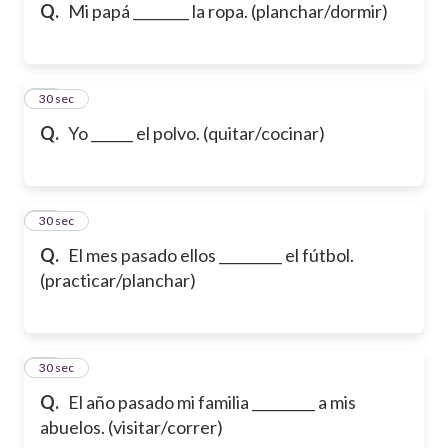
Q.
Mi papá ________ la ropa. (planchar/dormir)
15
30 sec
Q.
Yo ______ el polvo. (quitar/cocinar)
16
30 sec
Q.
El mes pasado ellos _________ el fútbol.
(practicar/planchar)
17
30 sec
Q.
El año pasado mi familia _________ a mis
abuelos. (visitar/correr)