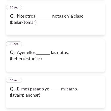
2
30 sec
Q.
Nosotros _________ notas en la clase.
(bailar/tomar)
3
30 sec
Q.
Ayer ellos ________ las notas.
(beber/estudiar)
4
30 sec
Q.
El mes pasado yo ______ mi carro.
(lavar/planchar)