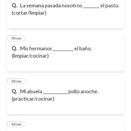
Q.
La semana pasada nosotros ________ el pasto.
(cortar/limpiar)
12
30 sec
Q.
Mis hermanos __________ el baño.
(limpiar/cocinar)
13
30 sec
Q.
Mi abuela ____________ pollo anoche.
(practicar/cocinar)
14
30 sec