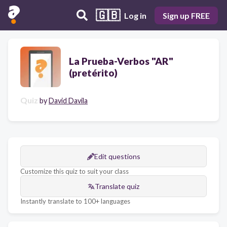
🇬🇧
Log in
Sign up FREE
La Prueba-Verbos "AR"
(pretérito)
Quiz
by
David Davila
Edit questions
Customize this quiz to suit your class
Translate quiz
Instantly translate to 100+ languages