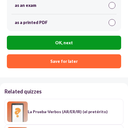
as an exam
as a printed PDF
OK, next
Save for later
Related quizzes
La Prueba-Verbos (AR/ER/IR) (el pretérito)