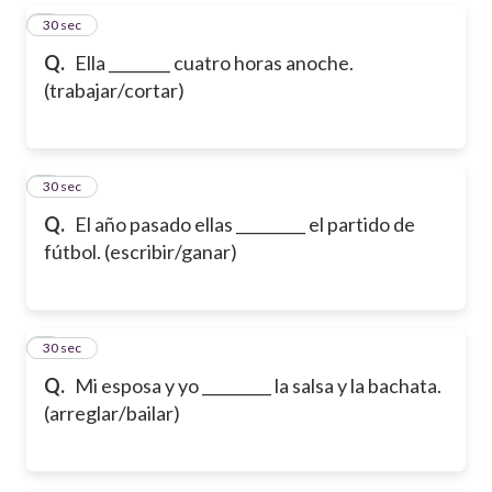
5
30 sec
Q.
Ella ________ cuatro horas anoche.
(trabajar/cortar)
6
30 sec
Q.
El año pasado ellas _________ el partido de
fútbol. (escribir/ganar)
7
30 sec
Q.
Mi esposa y yo _________ la salsa y la bachata.
(arreglar/bailar)