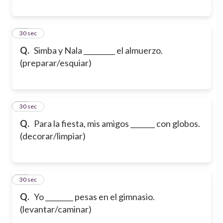
18
30 sec
Q.
Simba y Nala _________ el almuerzo.
(preparar/esquiar)
19
30 sec
Q.
Para la fiesta, mis amigos _______ con globos.
(decorar/limpiar)
20
30 sec
Q.
Yo ________ pesas en el gimnasio.
(levantar/caminar)