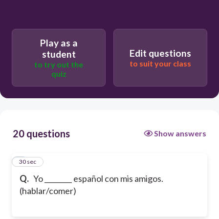
Play as a
Edit questions
student
to suit your class
to try out the
quiz
20 questions
Show answers
1
30 sec
Q.
Yo ________ español con mis amigos.
(hablar/comer)