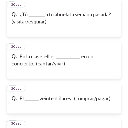
8
30 sec
Q.
¿Tú ________ a tu abuela la semana pasada?
(visitar/esquiar)
9
30 sec
Q.
En la clase, ellos ____________ en un
concierto. (cantar/vivir)
10
30 sec
Q.
Él _______ veinte dólares. (comprar/pagar)
11
30 sec