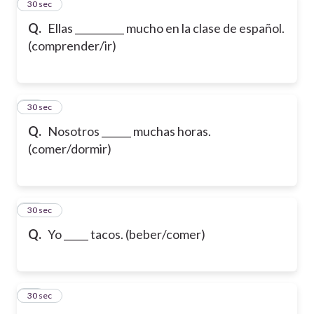
12
30 sec
Q.
Ellas __________ mucho en la clase de español.
(comprender/ir)
13
30 sec
Q.
Nosotros ______ muchas horas.
(comer/dormir)
14
30 sec
Q.
Yo _____ tacos. (beber/comer)
15
30 sec