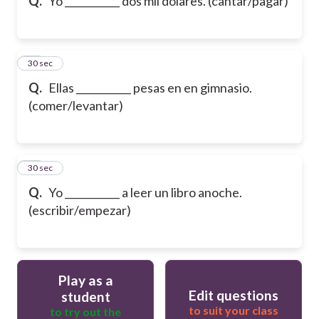
Q.
Yo ___________ dos mil dólares. (cantar/pagar)
19
30 sec
Q.
Ellas ___________ pesas en en gimnasio.
(comer/levantar)
20
30 sec
Q.
Yo ___________ a leer un libro anoche.
(escribir/empezar)
Play as a
Edit questions
student
to suit your class
to try out the