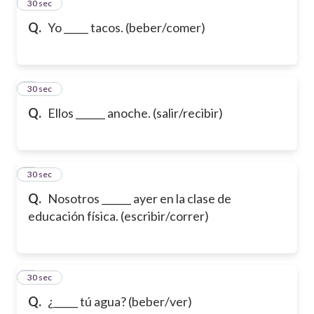
2
30 sec
Q.
Yo _____ tacos. (beber/comer)
3
30 sec
Q.
Ellos ______ anoche. (salir/recibir)
4
30 sec
Q.
Nosotros ______ ayer en la clase de
educación física. (escribir/correr)
5
30 sec
Q.
¿_____ tú agua? (beber/ver)