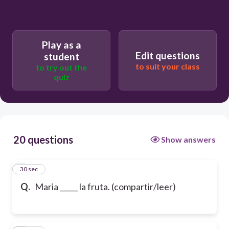
Play as a
Edit questions
student
to suit your class
to try out the
quiz
20 questions
Show answers
1
30 sec
Q.
Maria _____ la fruta. (compartir/leer)