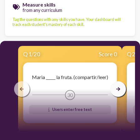
Measure skills
from any curriculum
Tag the questions with any skills you have. Your dashboard will
track each student's mastery of each skill.
Q
1
/
20
Score 0
Q
2
/
Maria _____ la fruta. (compartir/leer)
30
Users enter free text