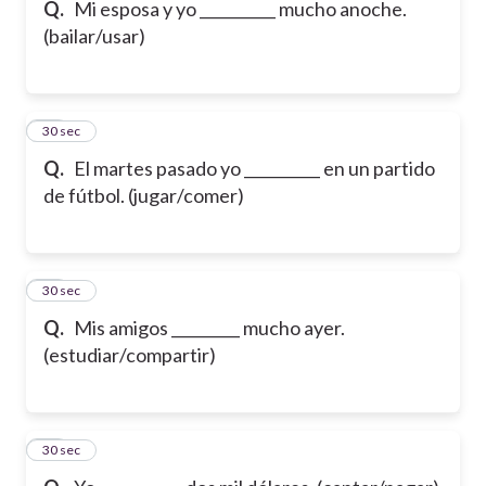
Q.
Mi esposa y yo __________ mucho anoche.
(bailar/usar)
16
30 sec
Q.
El martes pasado yo __________ en un partido
de fútbol. (jugar/comer)
17
30 sec
Q.
Mis amigos _________ mucho ayer.
(estudiar/compartir)
18
30 sec