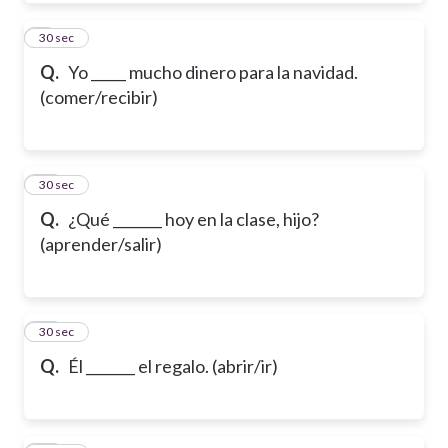
9
30 sec
Q.
Yo _____ mucho dinero para la navidad.
(comer/recibir)
10
30 sec
Q.
¿Qué _______ hoy en la clase, hijo?
(aprender/salir)
11
30 sec
Q.
Él _______ el regalo. (abrir/ir)