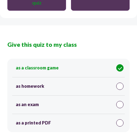
quiz
Give this quiz to my class
as a classroom game
as homework
as an exam
as a printed PDF