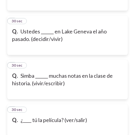
6
30 sec
Q.
Ustedes ______ en Lake Geneva el año
pasado. (decidir/vivir)
7
30 sec
Q.
Simba ______ muchas notas en la clase de
historia. (vivir/escribir)
8
30 sec
Q.
¿____ tú la película? (ver/salir)