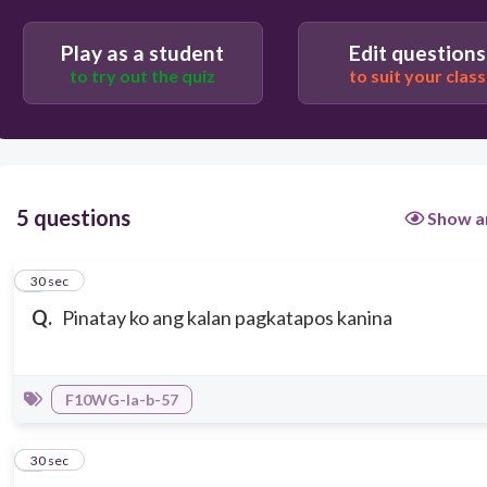
Play as a student
Edit questions
to try out the quiz
to suit your class
5 questions
Show a
1
30 sec
Q.
Pinatay ko ang kalan pagkatapos kanina
F10WG-Ia-b-57
2
30 sec