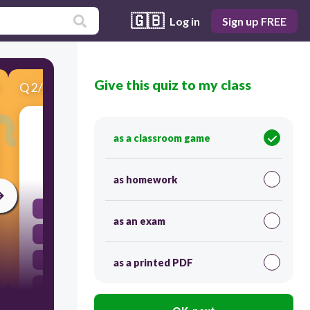
🇬🇧
Log in
Sign up FREE
Give this quiz to my class
Q
2
/
5
Score 0
Magpupunas ng sahig si Melanie.
as a classroom game
30
as homework
Perpektibo
as an exam
Kontemplatibo
Imperpektibo
as a printed PDF
Katatapos