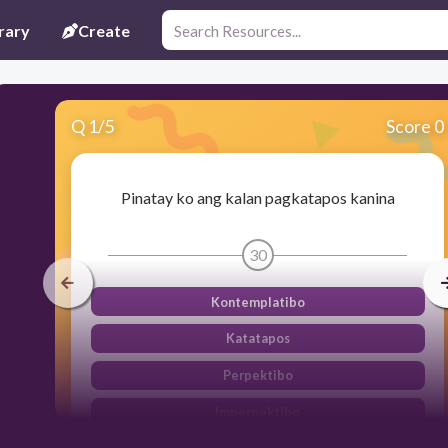
rary
Create
Q
1
/
5
Score 0
Pinatay ko ang kalan pagkatapos kanina
30
Kontemplatibo
Katatapos
Perpektibo
Imperpektibo