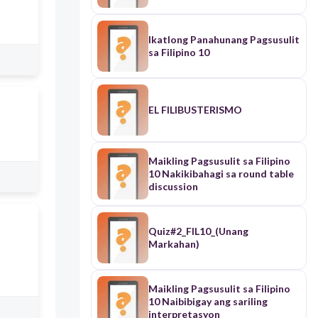
Ikatlong Panahunang Pagsusulit
sa Filipino 10
EL FILIBUSTERISMO
Maikling Pagsusulit sa Filipino
10 Nakikibahagi sa round table
discussion
Quiz#2_FIL10_(Unang
Markahan)
Maikling Pagsusulit sa Filipino
10 Naibibigay ang sariling
interpretasyon