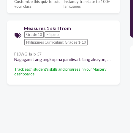
Customize this quiz to suit
Instantly translate to 100+
your class
languages
Measures 1 skill from
Grade 10
Filipino
Philippines Curriculum: Grades 1-10
F10WG-Ia-b-57
Nagagamit ang angkop na pandiwa bilang aksiyon, pangyayari at karanasan
Track each student's skills and progress in your Mastery
dashboards