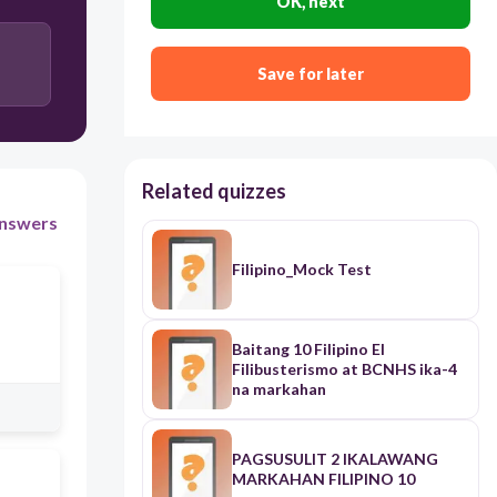
OK, next
Save for later
Related quizzes
nswers
Filipino_Mock Test
Baitang 10 Filipino El
Filibusterismo at BCNHS ika-4
na markahan
PAGSUSULIT 2 IKALAWANG
MARKAHAN FILIPINO 10