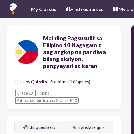
My Classes
Find resources
My Lib
Maikling Pagsusulit sa
Filipino 10 Nagagamit
ang angkop na pandiwa
bilang aksiyon,
pangyayari at karan
Quiz
by
Quizalize Premium (Philippines)
Grade 10
Filipino
Philippines Curriculum: Grades 1-10
Edit questions
Translate quiz