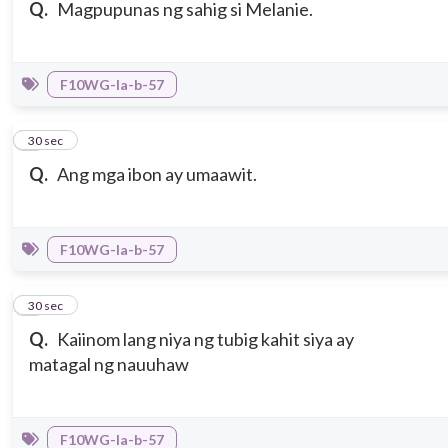
Q.
Magpupunas ng sahig si Melanie.
F10WG-Ia-b-57
3
30 sec
Q.
Ang mga ibon ay umaawit.
F10WG-Ia-b-57
4
30 sec
Q.
Kaiinom lang niya ng tubig kahit siya ay
matagal ng nauuhaw
F10WG-Ia-b-57