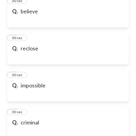
13
30 sec
Q.
believe
14
30 sec
Q.
reclose
15
30 sec
Q.
impossible
16
30 sec
Q.
criminal