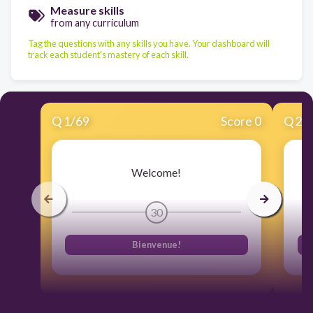
Measure skills
from any curriculum
Tag the questions with any skills you have. Your dashboard will
track each student's mastery of each skill.
Q
1
/
69
Score 0
Q
2
/
Welcome!
30
Bienvenue!