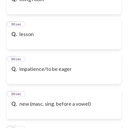
10
30 sec
Q.
lesson
11
30 sec
Q.
impatience/to be eager
12
30 sec
Q.
new (masc. sing. before a vowel)