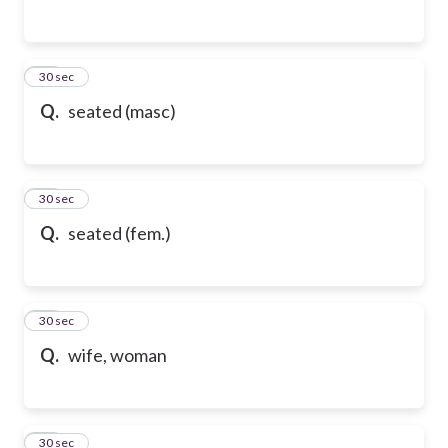
54
30 sec
Q.
seated (masc)
55
30 sec
Q.
seated (fem.)
56
30 sec
Q.
wife, woman
57
30 sec