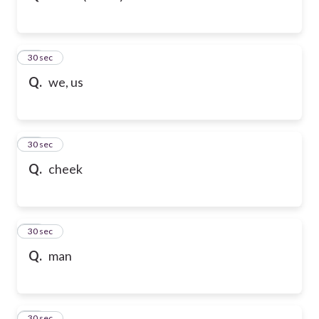
32
30 sec
Q.
we, us
33
30 sec
Q.
cheek
34
30 sec
Q.
man
35
30 sec