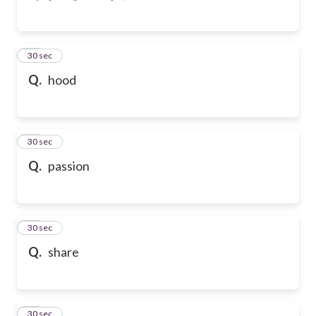
43
30 sec
Q.
hood
44
30 sec
Q.
passion
45
30 sec
Q.
share
46
30 sec