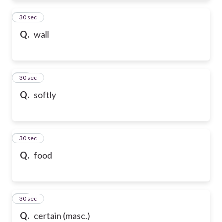
61
30 sec
Q.
wall
62
30 sec
Q.
softly
63
30 sec
Q.
food
64
30 sec
Q.
certain (masc.)