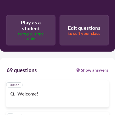
Play as a
Edit questions
student
to suit your class
to try out the
quiz
69 questions
Show answers
1
30 sec
Q.
Welcome!