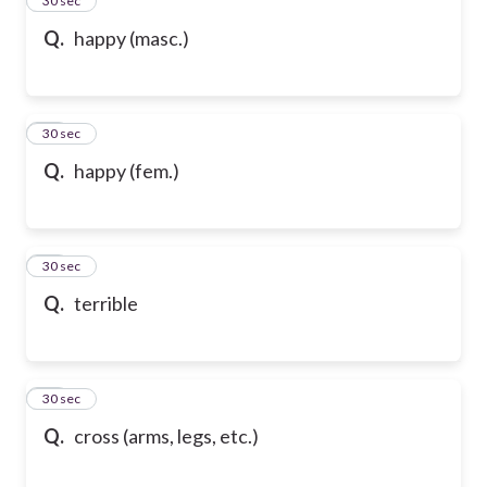
24
30 sec
Q.
happy (masc.)
25
30 sec
Q.
happy (fem.)
26
30 sec
Q.
terrible
27
30 sec
Q.
cross (arms, legs, etc.)