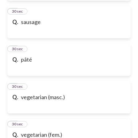
50
30 sec
Q.
sausage
51
30 sec
Q.
pâté
52
30 sec
Q.
vegetarian (masc.)
53
30 sec
Q.
vegetarian (fem.)