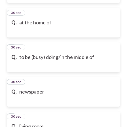
6
30 sec
Q.
at the home of
7
30 sec
Q.
to be (busy) doing/in the middle of
8
30 sec
Q.
newspaper
9
30 sec
Q.
living room