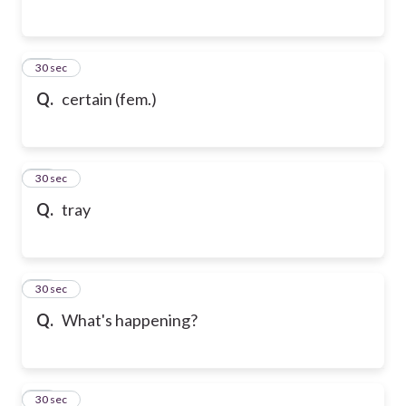
65
30 sec
Q.
certain (fem.)
66
30 sec
Q.
tray
67
30 sec
Q.
What's happening?
68
30 sec