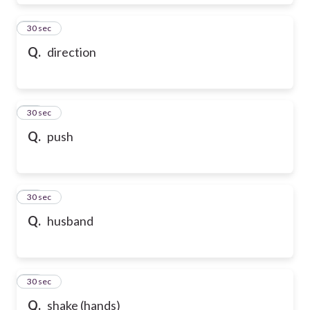
28
30 sec
Q.
direction
29
30 sec
Q.
push
30
30 sec
Q.
husband
31
30 sec
Q.
shake (hands)