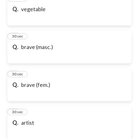
Q.
vegetable
58
30 sec
Q.
brave (masc.)
59
30 sec
Q.
brave (fem.)
60
30 sec
Q.
artist