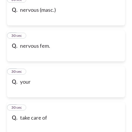
Q.
nervous (masc.)
36
30 sec
Q.
nervous fem.
37
30 sec
Q.
your
38
30 sec
Q.
take care of