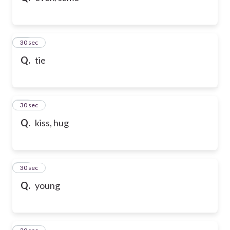
21
30 sec
Q.
tie
22
30 sec
Q.
kiss, hug
23
30 sec
Q.
young