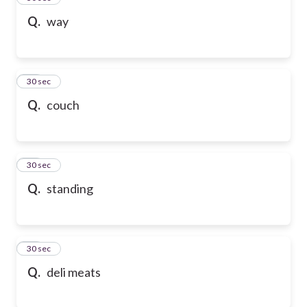
Q.
way
47
30 sec
Q.
couch
48
30 sec
Q.
standing
49
30 sec
Q.
deli meats