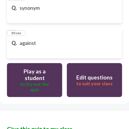
Q.
synonym
69
30 sec
Q.
against
Play as a
Edit questions
student
to suit your class
to try out the
quiz
Give this quiz to my class