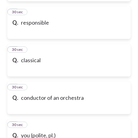
39
30 sec
Q.
responsible
40
30 sec
Q.
classical
41
30 sec
Q.
conductor of an orchestra
42
30 sec
Q.
you (polite, pl.)