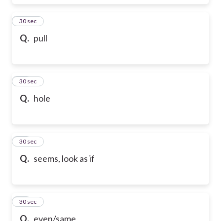
17
30 sec
Q.
pull
18
30 sec
Q.
hole
19
30 sec
Q.
seems, look as if
20
30 sec
Q.
even/same