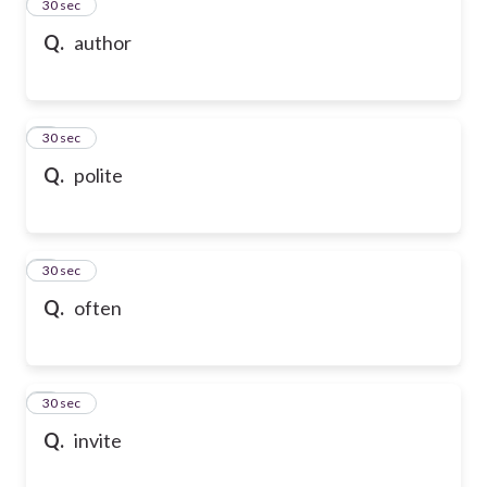
2
30 sec
Q.
author
3
30 sec
Q.
polite
4
30 sec
Q.
often
5
30 sec
Q.
invite