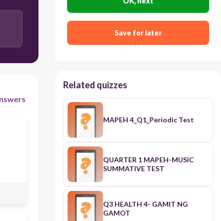
OK, next
Carinosa
Save for later
Related quizzes
nswers
MAPEH 4_Q1_Periodic Test
QUARTER 1 MAPEH-MUSIC
SUMMATIVE TEST
Q3 HEALTH 4- GAMIT NG
GAMOT