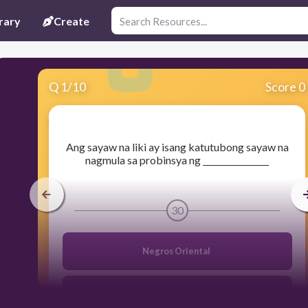
rary
Create
Q
1
/
10
Score 0
​Ang sayaw na liki ay isang katutubong sayaw na
nagmula sa probinsya ng ________________
30
Negros Oriental
Tarlac