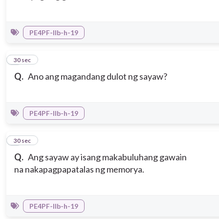
PE4PF-IIb-h-19
5
30 sec
Q.
Ano ang magandang dulot ng sayaw?
PE4PF-IIb-h-19
6
30 sec
Q.
Ang sayaw ay isang makabuluhang gawain
na nakapagpapatalas ng memorya.
PE4PF-IIb-h-19