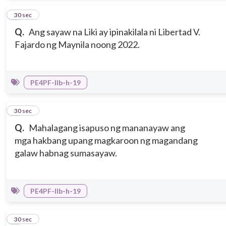
7
30 sec
Q.
Ang sayaw na Liki ay ipinakilala ni Libertad V.
Fajardo ng Maynila noong 2022.
PE4PF-IIb-h-19
8
30 sec
Q.
Mahalagang isapuso ng mananayaw ang
mga hakbang upang magkaroon ng magandang
galaw habnag sumasayaw.
PE4PF-IIb-h-19
9
30 sec