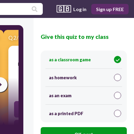
🇬🇧
Log in
Sign up FREE
Give this quiz to my class
Q
2
/
10
Score 0
as a classroom game
​Ito ay katutubong sayaw na nagmula sa Bago,
Negros Occidental.
as homework
30
as an exam
Liki
as a printed PDF
Ba Ingles