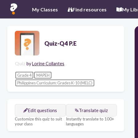
My Classes
Find resources
My Lib
Quiz-Q4 P.E
Quiz
by
Lorine Collantes
Grade 4
MAPEH
Philippines Curriculum: Grades K-10 (MELC)
Edit questions
Translate quiz
Customize this quiz to suit
Instantly translate to 100+
your class
languages