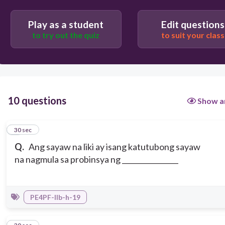
Negros Occidental
Play as a student
Edit questions
to try out the quiz
to suit your class
10 questions
Show a
1
30 sec
Q.
Ang sayaw na liki ay isang katutubong sayaw
na nagmula sa probinsya ng ________________
PE4PF-IIb-h-19