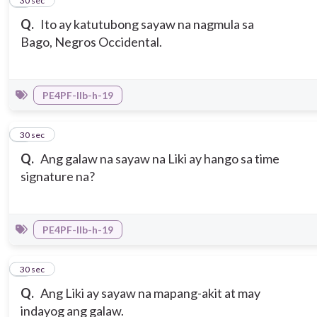
2
30 sec
Q.
Ito ay katutubong sayaw na nagmula sa
Bago, Negros Occidental.
PE4PF-IIb-h-19
3
30 sec
Q.
Ang galaw na sayaw na Liki ay hango sa time
signature na?
PE4PF-IIb-h-19
4
30 sec
Q.
Ang Liki ay sayaw na mapang-akit at may
indayog ang galaw.