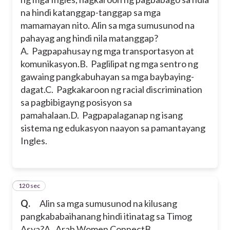
na hindi katanggap-tanggap sa mga
mamamayan nito. Alin sa mga sumusunod na
pahayag ang hindi nila matanggap?
A. Pagpapahusay ng mga transportasyon at
komunikasyon.
B. Paglilipat ng mga sentro ng
gawaing pangkabuhayan sa mga baybaying-
dagat.
C. Pagkakaroon ng racial discrimination
sa pagbibigayng posisyon sa
pamahalaan.
D. Pagpapalaganap ng isang
sistema ng edukasyon naayon sa pamantayang
Ingles.
120 sec
12
Q.
Alin sa mga sumusunod na kilusang
pangkababaihanang hindi itinatag sa Timog
Asya?
A. Arab Women Connect
B.