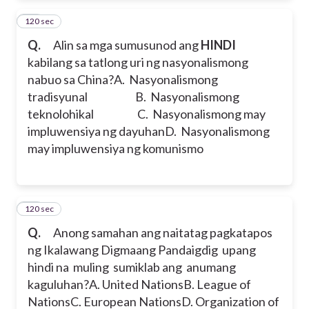
120 sec
16
Q.
Alin sa mga sumusunod ang
HINDI
kabilang sa tatlong uri ng nasyonalismong
nabuo sa China?
A. Nasyonalismong
tradisyunal
B. Nasyonalismong
teknolohikal
C. Nasyonalismong may
impluwensiya ng dayuhan
D. Nasyonalismong
may impluwensiya ng komunismo
120 sec
17
Q.
Anong samahan ang naitatag pagkatapos
ng Ikalawang Digmaang Pandaigdig upang
hindi na muling sumiklab ang anumang
kaguluhan?
A. United Nations
B. League of
Nations
C. European Nations
D. Organization of