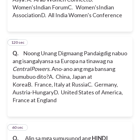
Women’sIndian Forum
C. Women’sIndian
Association
D. All India Women’s Conference
120 sec
13
Q.
Noong Unang Digmaang Pandaigdig nabuo
ang isangalyansa sa Europa na tinawag na
CentralPowers
. Ano-ano ang mga bansang
bumubuo dito?
A. China, Japan at
Korea
B. France, Italy at Russia
C. Germany,
Austria-Hungary
D. United States of America,
France at England
14
60 sec
Q.
Alin sa mga sumusunod ang
HINDI