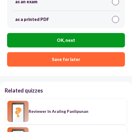
as an exam
as a printed PDF
OK, next
Save for later
Related quizzes
Reviewer In Araling Panlipunan