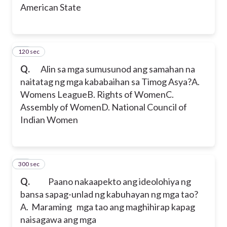
American State
120 sec
18
Q.
Alin sa mga sumusunod ang samahan na
naitatag ng mga kababaihan sa Timog Asya?
A.
Womens League
B. Rights of Women
C.
Assembly of Women
D. National Council of
Indian Women
300 sec
19
Q.
Paano nakaapekto ang ideolohiya ng
bansa sapag-unlad ng kabuhayan ng mga tao?
A. Maraming mga tao ang maghihirap kapag
naisagawa ang mga