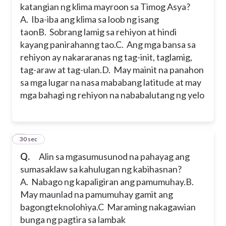
katangian ng klima mayroon sa Timog Asya?
A. Iba-iba ang klima sa loob ng isang
taon
B. Sobrang lamig sa rehiyon at hindi
kayang panirahanng tao.
C. Ang mga bansa sa
rehiyon ay nakararanas ng tag-init, taglamig,
tag-araw at tag-ulan.
D. May mainit na panahon
sa mga lugar na nasa mababang latitude at may
mga bahagi ng rehiyon na nababalutang ng yelo
4
30 sec
Q.
Alin sa mgasumusunod na pahayag ang
sumasaklaw sa kahulugan ng kabihasnan?
A. Nabago ng kapaligiran ang pamumuhay.
B.
May maunlad na pamumuhay gamit ang
bagongteknolohiya.
C Maraming nakagawian
bunga ng pagtira sa lambak