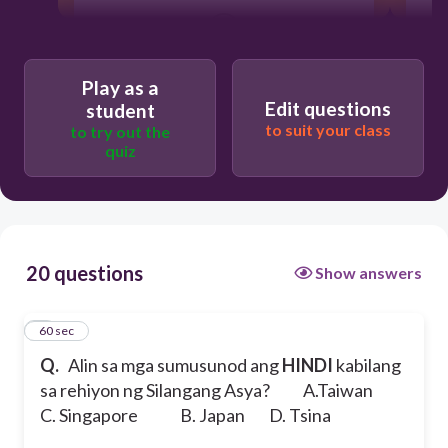
60
Play as a
B
Edit questions
student
to suit your class
to try out the
quiz
20 questions
Show answers
1
60 sec
Q.
Alin sa mga sumusunod ang
HINDI
kabilang
sa rehiyon ng Silangang Asya?
A.Taiwan
C. Singapore
B. Japan D. Tsina