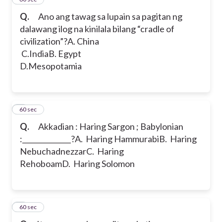
Q.
Ano ang tawag sa lupain sa pagitan ng
dalawang ilog na kinilala bilang “cradle of
civilization”?
A. China
C.India
B. Egypt
D.Mesopotamia
7
60 sec
Q.
Akkadian : Haring Sargon ; Babylonian
:______________?
A. Haring Hammurabi
B. Haring
Nebuchadnezzar
C. Haring
Rehoboam
D. Haring Solomon
8
60 sec