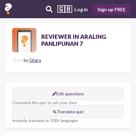
🇬🇧
Log in
Sign up FREE
REVIEWER IN ARALING
PANLIPUNAN 7
Quiz
by
Ghara
Edit questions
Customize this quiz to suit your class
Translate quiz
Instantly translate to 100+ languages