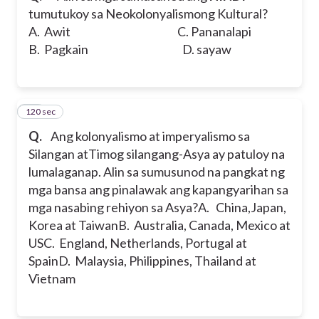
tumutukoy sa Neokolonyalismong Kultural?
A. Awit C. Pananalapi
B. Pagkain D. sayaw
120 sec
15
Q.
Ang kolonyalismo at imperyalismo sa
Silangan atTimog silangang-Asya ay patuloy na
lumalaganap. Alin sa sumusunod na pangkat ng
mga bansa ang pinalawak ang kapangyarihan sa
mga nasabing rehiyon sa Asya?
A. China,Japan,
Korea at Taiwan
B. Australia, Canada, Mexico at
US
C. England, Netherlands, Portugal at
Spain
D. Malaysia, Philippines, Thailand at
Vietnam