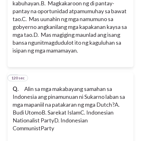
kabuhayan.
B. Magkakaroon ng di pantay-
pantay na oportunidad atpamumuhay sa bawat
tao.
C. Mas uunahin ng mga namumuno sa
gobyerno angkanilang mga kapakanan kaysa sa
mga tao.
D. Mas magiging maunlad ang isang
bansa ngunitmagdudulot ito ng kaguluhan sa
isipan ng mga mamamayan.
120 sec
20
Q.
Alin sa mga makabayang samahan sa
Indonesia ang pinamunuan ni Sukarno laban sa
mga mapaniil na patakaran ng mga Dutch?
A.
Budi Utomo
B. Sarekat Islam
C. Indonesian
Nationalist Party
D. Indonesian
CommunistParty