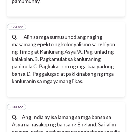
pamumuhay.
120 sec
10
Q.
Alin sa mga sumusunod ang naging
masamang epekto ng kolonyalismo sa rehiyon
ng Timog at Kanlurang Asya?
A. Pag-unlad ng
kalakalan.
B. Pagkamulat sa kanluraning
panimula.
C. Pagkakaroon ng mga kaalyadong
bansa.
D. Paggalugad at pakikinabang ng mga
kanluranin sa mga yamang likas.
300 sec
11
Q.
Ang India ay isa lamang sa mga bansa sa
Asya na nasakop ng bansang England. Sa ilalim
ng mga Ingles, nagkaroon ng pagbabago sa ndia