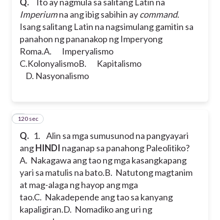
Q.
Ito ay nagmula sa salitang Latin na
Imperium
na ang ibig sabihin ay
command
.
Isang salitang Latin na nagsimulang gamitin sa
panahon ng pananakop ng Imperyong
Roma.
A. Imperyalismo
C.Kolonyalismo
B. Kapitalismo
D. Nasyonalismo
120 sec
9
Q.
1. Alin sa mga sumusunod na pangyayari
ang
HINDI
naganap sa panahong Paleolitiko?
A. Nakagawa ang tao ng mga kasangkapang
yari sa matulis na bato.
B. Natutong magtanim
at mag-alaga ng hayop ang mga
tao.
C. Nakadepende ang tao sa kanyang
kapaligiran.
D. Nomadiko ang uri ng