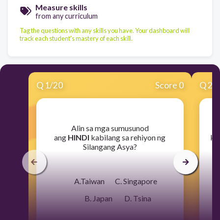
Measure skills
from any curriculum
Tag the questions with any skills you have. Your dashboard will
track each student's mastery of each skill.
Q
1
/
20
Score 0
Q
2
/
​Alin sa mga sumusunod
​A
ang
HINDI
kabilang sa rehiyon ng
ka
Silangang Asya?
gr
A.Taiwan C. Singapore
A
B. Japan D. Tsina