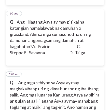
2
60 sec
Q.
Ang Hilagang Asya ay may pisikal na
katangian namalalawak na damuhan o
grassland. Alin sa mga sumusunod na uri ng
damuhan angpinagsamang damuhan at
kagubatan?
A. Prairie C.
Steppe
B. Savanna D. Taiga
120 sec
3
Q.
Ang mga rehiyon sa Asya ay may
magkakaibang uri ng klima bunsod ng iba-ibang
salik. Ang mga lugar sa Kanlurang Asya ay bihira
ang ulan at sa Hilagang Asya ay may mahabang
taglamig at maikli ang tag-init. Ano naman ang