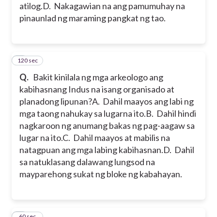
atilog.
D. Nakagawian na ang pamumuhay na
pinaunlad ng maraming pangkat ng tao.
120 sec
5
Q.
Bakit kinilala ng mga arkeologo ang
kabihasnang Indus na isang organisado at
planadong lipunan?
A. Dahil maayos ang labi ng
mga taong nahukay sa lugarna ito.
B. Dahil hindi
nagkaroon ng anumang bakas ng pag-aagaw sa
lugar na ito.
C. Dahil maayos at mabilis na
natagpuan ang mga labing kabihasnan.
D. Dahil
sa natuklasang dalawang lungsod na
mayparehong sukat ng bloke ng kabahayan.
6
60 sec