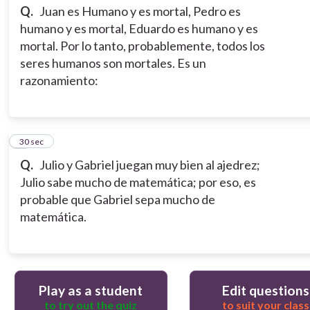
Q.
Juan es Humano y es mortal, Pedro es
humano y es mortal, Eduardo es humano y es
mortal. Por lo tanto, probablemente, todos los
seres humanos son mortales.
Es un
razonamiento:
3
30 sec
Q.
Julio y Gabriel juegan muy bien al ajedrez;
Julio sabe mucho de matemática; por eso, es
probable que Gabriel sepa mucho de
matemática.
Play as a student
Edit questions
to try out the quiz
to suit your class