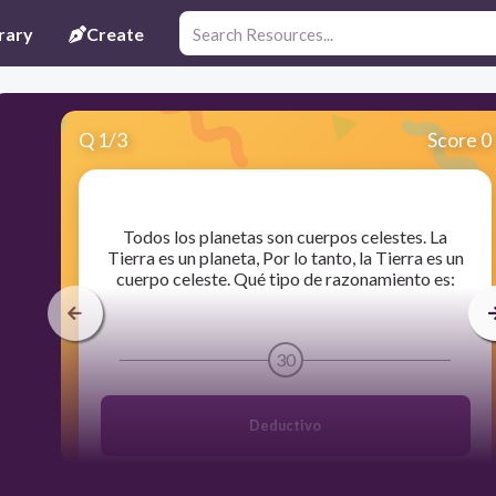
rary
Create
Q
1
/
3
Score 0
​Todos los planetas son cuerpos celestes. La
Tierra es un planeta, Por lo tanto, la Tierra es un
cuerpo celeste. Qué tipo de razonamiento es:
30
Deductivo
Analógico