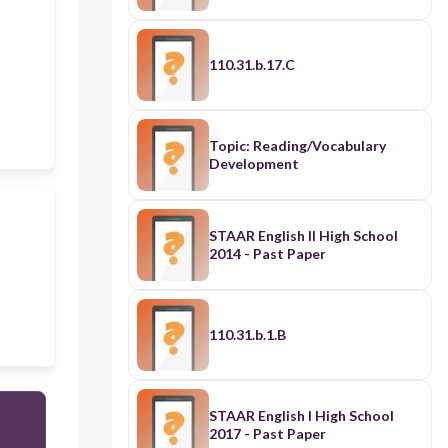
110.31.b.17.C
Topic: Reading/Vocabulary
Development
STAAR English II High School
2014 - Past Paper
110.31.b.1.B
STAAR English I High School
2017 - Past Paper