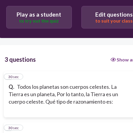
Play as a student
Edit questions
Inductivo
to try out the quiz
to suit your class
3 questions
Show a
1
30 sec
Q.
Todos los planetas son cuerpos celestes. La
Tierra es un planeta, Por lo tanto, la Tierra es un
cuerpo celeste. Qué tipo de razonamiento es:
2
30 sec