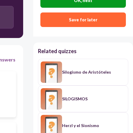
OK, next
Analógico
Save for later
Inductivo
Related quizzes
nswers
Silogismo de Aristóteles
SILOGISMOS
Herzl y el Sionismo