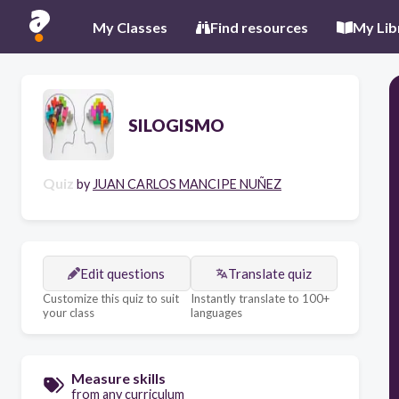
My Classes
Find resources
My Lib
SILOGISMO
Quiz
by
JUAN CARLOS MANCIPE NUÑEZ
Edit questions
Translate quiz
Customize this quiz to suit
Instantly translate to 100+
your class
languages
Measure skills
from any curriculum