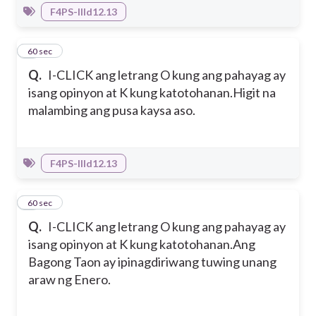
F4PS-IIId12.13
6
60 sec
Q.
I-CLICK ang letrang O kung ang pahayag ay
isang opinyon at K kung katotohanan.
Higit na
malambing ang pusa kaysa aso.
F4PS-IIId12.13
7
60 sec
Q.
I-CLICK ang letrang O kung ang pahayag ay
isang opinyon at K kung katotohanan.
Ang
Bagong Taon ay ipinagdiriwang tuwing unang
araw ng Enero.