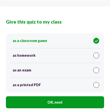
Give this quiz to my class
as a classroom game
as homework
as an exam
as a printed PDF
OK, next