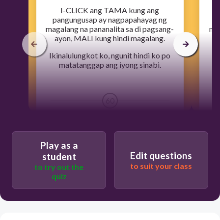
​I-CLICK ang TAMA kung ang
pangungusap ay nagpapahayag ng
magalang na pananalita sa di pagsang-
mag
ayon, MALI kung hindi magalang.
Ikinalulungkot ko, ngunit hindi ko po
matatanggap ang iyong sinabi.
60
TAMA
Play as a
Edit questions
student
MALI
to suit your class
to try out the
quiz