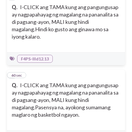
Q.
I-CLICK ang TAMA kung ang pangungusap
ay nagpapahayag ng magalang na pananalita sa
di pagsang-ayon, MALI kung hindi
magalang.
Hindi ko gusto ang ginawa mo sa
iyong kalaro.
F4PS-IIId12.13
5
60 sec
Q.
I-CLICK ang TAMA kung ang pangungusap
ay nagpapahayag ng magalang na pananalita sa
di pagsang-ayon, MALI kung hindi
magalang.
Pasensya na, ayokong sumamang
maglaro ng basketbol ngayon.