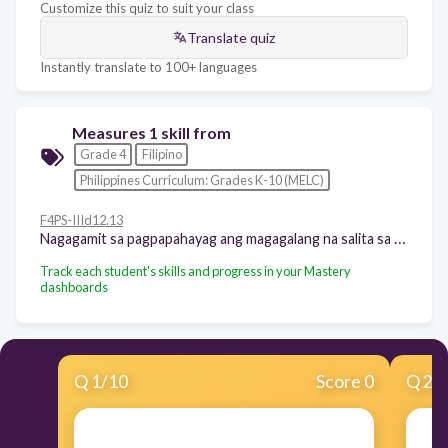
Customize this quiz to suit your class
Translate quiz
Instantly translate to 100+ languages
Measures 1 skill from
Grade 4
Filipino
Philippines Curriculum: Grades K-10 (MELC)
F4PS-IIId12.13
Nagagamit sa pagpapahayag ang magagalang na salita sa hindi pagsangayon pakikipag-argumento o pakikipagdebate
Track each student's skills and progress in your Mastery
dashboards
Q
1
/
10
Score 0
Q
2
/