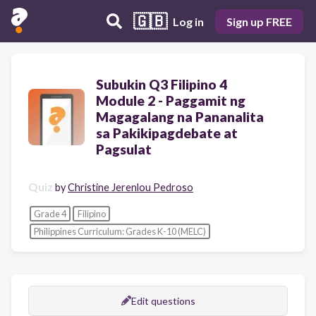
🇬🇧
Log in
Sign up FREE
Subukin Q3 Filipino 4
Module 2 - Paggamit ng
Magagalang na Pananalita
sa Pakikipagdebate at
Pagsulat
Quiz
by
Christine Jerenlou Pedroso
Grade 4
Filipino
Philippines Curriculum: Grades K-10 (MELC)
Edit questions