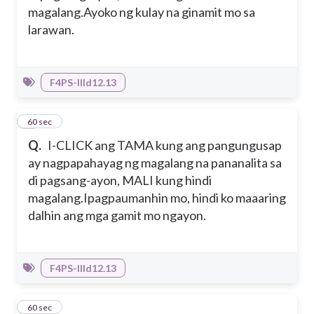
magalang.
Ayoko ng kulay na ginamit mo sa
larawan.
F4PS-IIId12.13
3
60 sec
Q.
I-CLICK ang TAMA kung ang pangungusap
ay nagpapahayag ng magalang na pananalita sa
di pagsang-ayon, MALI kung hindi
magalang.
Ipagpaumanhin mo, hindi ko maaaring
dalhin ang mga gamit mo ngayon.
F4PS-IIId12.13
4
60 sec