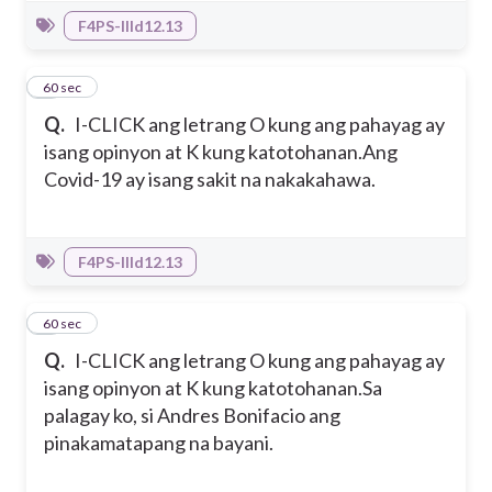
F4PS-IIId12.13
8
60 sec
Q.
I-CLICK ang letrang O kung ang pahayag ay
isang opinyon at K kung katotohanan.
Ang
Covid-19 ay isang sakit na nakakahawa.
F4PS-IIId12.13
9
60 sec
Q.
I-CLICK ang letrang O kung ang pahayag ay
isang opinyon at K kung katotohanan.
Sa
palagay ko, si Andres Bonifacio ang
pinakamatapang na bayani.