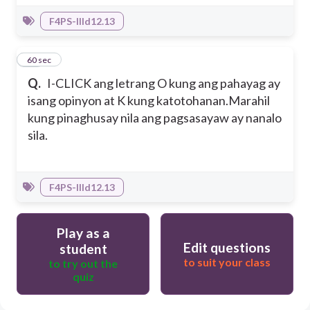
F4PS-IIId12.13
10
60 sec
Q.
I-CLICK ang letrang O kung ang pahayag ay
isang opinyon at K kung katotohanan.
Marahil
kung pinaghusay nila ang pagsasayaw ay nanalo
sila.
F4PS-IIId12.13
Play as a
Edit questions
student
to suit your class
to try out the
quiz