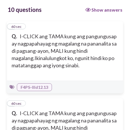
10 questions
Show answers
1
60 sec
Q.
I-CLICK ang TAMA kung ang pangungusap
ay nagpapahayag ng magalang na pananalita sa
di pagsang-ayon, MALI kung hindi
magalang.
Ikinalulungkot ko, ngunit hindi ko po
matatanggap ang iyong sinabi.
F4PS-IIId12.13
2
60 sec
Q.
I-CLICK ang TAMA kung ang pangungusap
ay nagpapahayag ng magalang na pananalita sa
di pagsang-ayon, MALI kung hindi