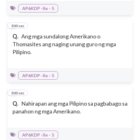
AP6KDP -IIe - 5
300 sec
5
Q.
Ang mga sundalong Amerikano o
Thomasites ang naging unang guro ng mga
Pilipino.
AP6KDP -IIe - 5
300 sec
6
Q.
Nahirapan ang mga Pilipino sa pagbabago sa
panahon ng mga Amerikano.
AP6KDP -IIe - 5