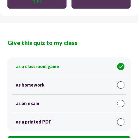
quiz
Give this quiz to my class
as a classroom game
as homework
as an exam
as a printed PDF