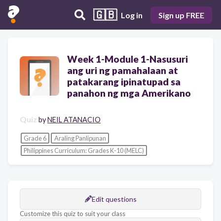
🇬🇧
Log in
Sign up FREE
Week 1-Module 1-Nasusuri
ang uri ng pamahalaan at
patakarang ipinatupad sa
panahon ng mga Amerikano
Quiz
by
NEIL ATANACIO
Grade 6
Araling Panlipunan
Philippines Curriculum: Grades K-10 (MELC)
Edit questions
Customize this quiz to suit your class