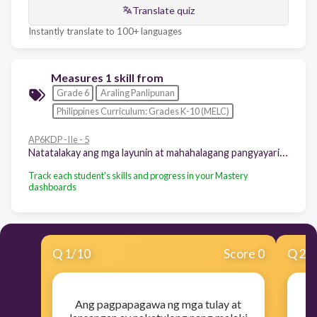
Translate quiz
Instantly translate to 100+ languages
Measures 1 skill from
Grade 6
Araling Panlipunan
Philippines Curriculum: Grades K-10 (MELC)
AP6KDP -IIe - 5
Natatalakay ang mga layunin at mahahalagang pangyayari sa pananakop ng mga Hapones Hal: o Pagsiklab ng digmaan o Labanan sa Bataan o Death March o Labanan sa Corregidor
Track each student's skills and progress in your Mastery
dashboards
Q
1
/
10
Score 0
Q
2
/
Ang pagpapagawa ng mga tulay at