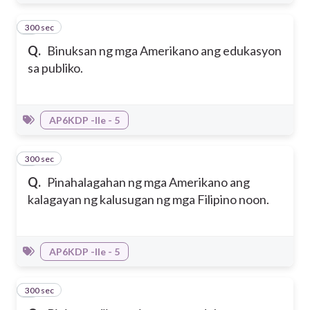
300 sec
7
Q.
Binuksan ng mga Amerikano ang edukasyon
sa publiko.
AP6KDP -IIe - 5
300 sec
8
Q.
Pinahalagahan ng mga Amerikano ang
kalagayan ng kalusugan ng mga Filipino noon.
AP6KDP -IIe - 5
300 sec
9