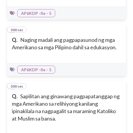
AP6KDP -IIe - 5
300 sec
3
Q.
Naging madali ang pagpapasunod ng mga
Amerikano sa mga Pilipino dahil sa edukasyon.
AP6KDP -IIe - 5
300 sec
4
Q.
Sapilitan ang ginawang pagpapatanggap ng
mga Amerikano sa relihiyong kanilang
ipinakilala na nagpagalit sa maraming Katoliko
at Muslim sa bansa.