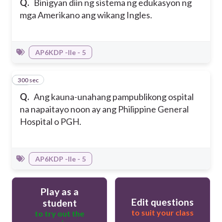
Q.
Binigyan diin ng sistema ng edukasyon ng
mga Amerikano ang wikang Ingles.
AP6KDP -IIe - 5
300 sec
10
Q.
Ang kauna-unahang pampublikong ospital
na napaitayo noon ay ang Philippine General
Hospital o PGH.
AP6KDP -IIe - 5
Play as a
Edit questions
student
to suit your class
to try out the