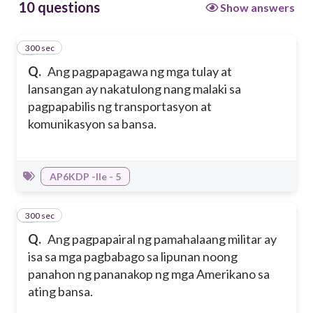
10 questions
Show answers
300 sec
1
Q.
Ang pagpapagawa ng mga tulay at
lansangan ay nakatulong nang malaki sa
pagpapabilis ng transportasyon at
komunikasyon sa bansa.
AP6KDP -IIe - 5
300 sec
2
Q.
Ang pagpapairal ng pamahalaang militar ay
isa sa mga pagbabago sa lipunan noong
panahon ng pananakop ng mga Amerikano sa
ating bansa.