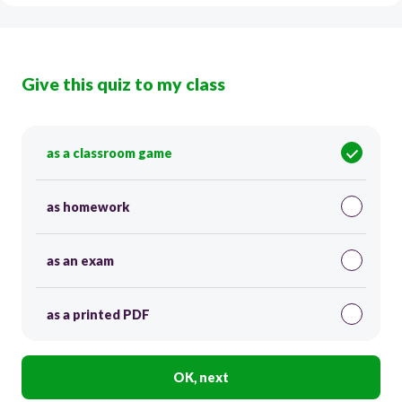
Give this quiz to my class
as a classroom game
as homework
as an exam
as a printed PDF
OK, next