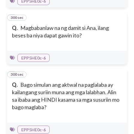
EPP5HE0c-6
300 sec
8
Q.
Magbabanlaw na ng damit si Ana, ilang
beses ba niya dapat gawin ito?
EPP5HE0c-6
300 sec
9
Q.
Bago simulan ang aktwal na paglalaba ay
kailangang suriin muna ang mga lalabhan. Alin
sa ibaba ang HINDI kasama sa mga susuriin mo
bago maglaba?
EPP5HE0c-6