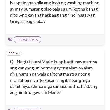
Nang tingnan nila ang loob ng washing machine
ay may bumarang piso pala sa umiikot na bahagi
nito. Ano kayang hakbang ang hindi nagawa ni
Greg sa paglalaba?
EPP5HE0c-6
300 sec
7
Q.
Nagtataka si Marie kung bakit may mantsa
ang kanyang uniporme gayong alam na alam
niya naman na wala pa itong mantsa noong
nilalabhan niya ito kasama ng iba pang mga
damit niya. Alin sa mga sumusunod na hakbang
ang hindi nagawa ni Marie?