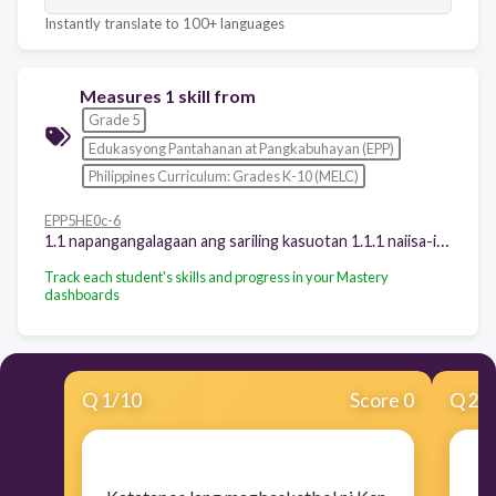
Instantly translate to 100+ languages
Measures 1 skill from
Grade 5
Edukasyong Pantahanan at Pangkabuhayan (EPP)
Philippines Curriculum: Grades K-10 (MELC)
EPP5HE0c-6
1.1 napangangalagaan ang sariling kasuotan 1.1.1 naiisa-isa ang mga paraan upang mapanatiling malinis ang kasuotan
Track each student's skills and progress in your Mastery
dashboards
Q
1
/
10
Score 0
Q
2
/