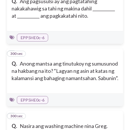
Q.
Ang pagsusulsi ay ang pagtatahing
nakakahawig sa tahi ng makina dahil ___________
at ___________ ang pagkakatahi nito.
EPP5HE0c-6
300 sec
5
Q.
Anong mantsa ang tinutukoy ng sumusunod
na hakbang na ito? “Lagyan ng asin at katas ng
kalamansi ang bahaging namantsahan. Sabunin”.
EPP5HE0c-6
300 sec
6
Q.
Nasira ang washing machine nina Greg.