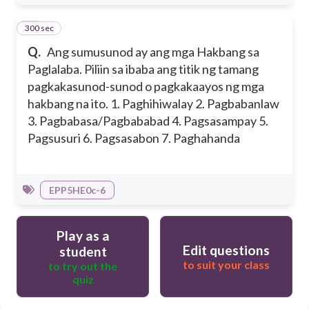
300 sec
10
Q.
Ang sumusunod ay ang mga Hakbang sa
Paglalaba. Piliin sa ibaba ang titik ng tamang
pagkakasunod-sunod o pagkakaayos ng mga
hakbang na ito.
1. Paghihiwalay
2. Pagbabanlaw
3. Pagbabasa/Pagbababad
4. Pagsasampay
5.
Pagsusuri
6. Pagsasabon
7. Paghahanda
EPP5HE0c-6
Play as a
Edit questions
student
to suit your class
to try out the
quiz