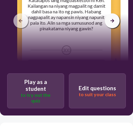
​Katatapos lang magbasketbol ni Ken.
​O
Kailangan na niyang magpalit ng damit
dahil basa na ito ng pawis. Habang
Ha
nagpapalit ay napansin niyang napunit
n
pala ito. Alin sa mga sumusunod ang
pinakatama niyang gawin?
p
300
Sulsihan muna ang punit at pahanginan
ito pagkatapos.
Play as a
Edit questions
student
Pahanginan muna ang damit at sulsihan
to suit your class
to try out the
pagkatapos.
quiz
Pahanginan hanggang matuyo ang
damit na basa sa pawis.