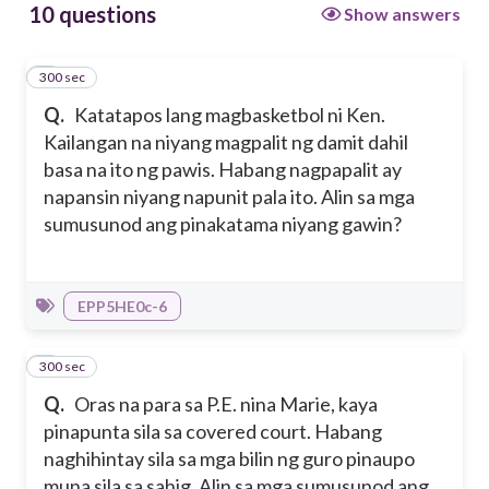
10 questions
Show answers
Sulsihan ang napunit na bahagi ng
damit.
300 sec
1
Q.
Katatapos lang magbasketbol ni Ken.
Kailangan na niyang magpalit ng damit dahil
basa na ito ng pawis. Habang nagpapalit ay
napansin niyang napunit pala ito. Alin sa mga
sumusunod ang pinakatama niyang gawin?
EPP5HE0c-6
300 sec
2
Q.
Oras na para sa P.E. nina Marie, kaya
pinapunta sila sa covered court. Habang
naghihintay sila sa mga bilin ng guro pinaupo
muna sila sa sahig. Alin sa mga sumusunod ang