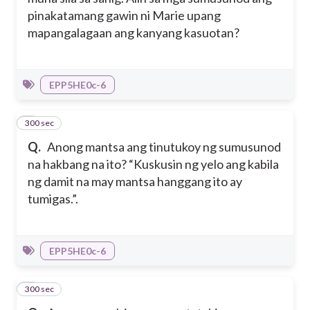
pinakatamang gawin ni Marie upang
mapangalagaan ang kanyang kasuotan?
EPP5HE0c-6
300 sec
3
Q.
Anong mantsa ang tinutukoy ng sumusunod
na hakbang na ito? “Kuskusin ng yelo ang kabila
ng damit na may mantsa hanggang ito ay
tumigas.”.
EPP5HE0c-6
300 sec
4