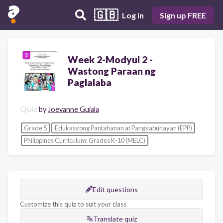
🇬🇧
Log in
Sign up FREE
Week 2-Modyul 2 -
Wastong Paraan ng
Paglalaba
Quiz
by
Joevanne Guiala
Grade 5
Edukasyong Pantahanan at Pangkabuhayan (EPP)
Philippines Curriculum: Grades K-10 (MELC)
Edit questions
Customize this quiz to suit your class
Translate quiz