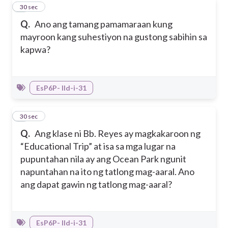
5
30 sec
Q.
Ano ang tamang pamamaraan kung
mayroon kang suhestiyon na gustong sabihin sa
kapwa?
EsP6P- IId-i-31
6
30 sec
Q.
Ang klase ni Bb. Reyes ay magkakaroon ng
“Educational Trip” at isa sa mga lugar na
pupuntahan nila ay ang Ocean Park ngunit
napuntahan na ito ng tatlong mag-aaral. Ano
ang dapat gawin ng tatlong mag-aaral?
EsP6P- IId-i-31