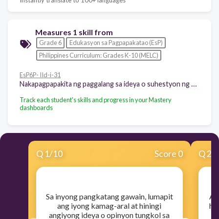
Measures 1 skill from
Grade 6
Edukasyon sa Pagpapakatao (EsP)
Philippines Curriculum: Grades K-10 (MELC)
EsP6P- IId-i-31
Nakapagpapakita ng paggalang sa ideya o suhestyon ng kapwa
Track each student's skills and progress in your Mastery
dashboards
Q
1
/
10
Score 0
Q
2
/
​Sa inyong pangkatang gawain, lumapit
​A
ang iyong kamag-aral at hiningi
hi
angiyong ideya o opinyon tungkol sa