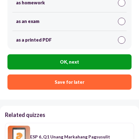
as homework
as an exam
as a printed PDF
OK, next
Save for later
Related quizzes
ESP 6_Q1 Unang Markahang Pagsusulit