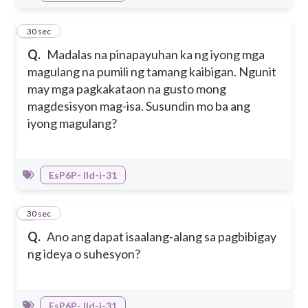
7
30 sec
Q.
Madalas na pinapayuhan ka ng iyong mga
magulang na pumili ng tamang kaibigan. Ngunit
may mga pagkakataon na gusto mong
magdesisyon mag-isa. Susundin mo ba ang
iyong magulang?
EsP6P- IId-i-31
8
30 sec
Q.
Ano ang dapat isaalang-alang sa pagbibigay
ng ideya o suhesyon?
EsP6P- IId-i-31