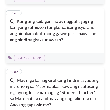
9
30 sec
Q.
Kung ang kaibigan mo ay nagpahayag ng
kaniyang suhesyon tungkol sa isang isyu, ano
ang pinakamabuti mong gawin para maiwasan
ang hindi pagkakaunawaan?
EsP6P- IId-i-31
10
30 sec
Q.
May mga kamag-aral kang hindi masyadong
marunong sa Matematika. Ikaw ang naatasang
ng inyong klase na maging “Student Teacher”
sa Matematika dahil may angking talino ka dito.
Ano ang gagawin mo?