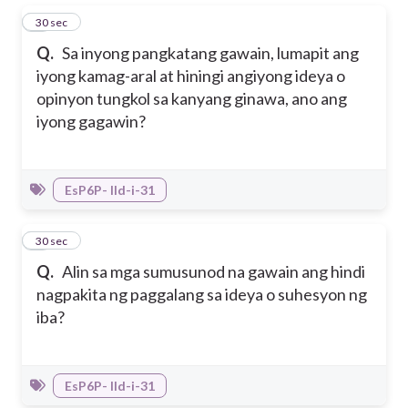
1
30 sec
Q.
Sa inyong pangkatang gawain, lumapit ang
iyong kamag-aral at hiningi angiyong ideya o
opinyon tungkol sa kanyang ginawa, ano ang
iyong gagawin?
EsP6P- IId-i-31
2
30 sec
Q.
Alin sa mga sumusunod na gawain ang hindi
nagpakita ng paggalang sa ideya o suhesyon ng
iba?
EsP6P- IId-i-31