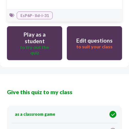
EsP6P- IId-i-31
Play as a
Edit questions
student
to suit your class
to try out the
quiz
Give this quiz to my class
as a classroom game