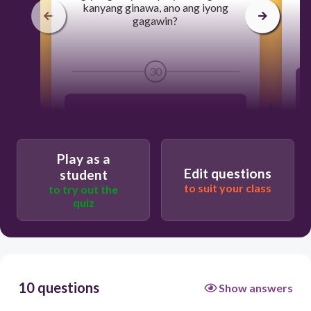
kanyang ginawa, ano ang iyong
gagawin?
30
Basahin ang kanyang gawa at punitin.
Basahin ang kanyang gawa at pagalitan
Play as a
kung nagkamali.
Edit questions
student
to suit your class
to try out the
quiz
Basahin ang kanyang gawa at
pagtawanan ito.
Basahin ang kanyang gawa at magbigay
ng mungkahi.
10 questions
Show answers