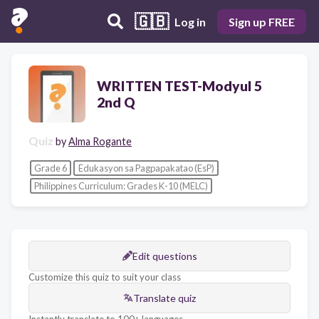
🇬🇧
Log in
Sign up FREE
WRITTEN TEST-Modyul 5
2nd Q
Quiz
by
Alma Rogante
Grade 6
Edukasyon sa Pagpapakatao (EsP)
Philippines Curriculum: Grades K-10 (MELC)
Edit questions
Customize this quiz to suit your class
Translate quiz
Instantly translate to 100+ languages