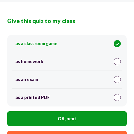
Give this quiz to my class
as a classroom game
as homework
as an exam
as a printed PDF
OK, next