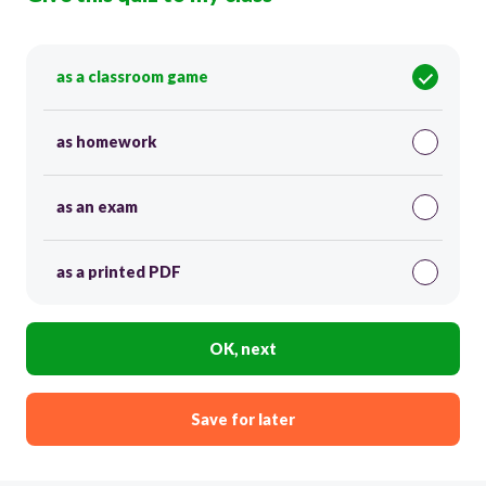
as a classroom game
as homework
as an exam
as a printed PDF
OK, next
Save for later