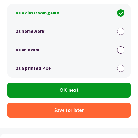
as a classroom game
as homework
as an exam
as a printed PDF
OK, next
Save for later