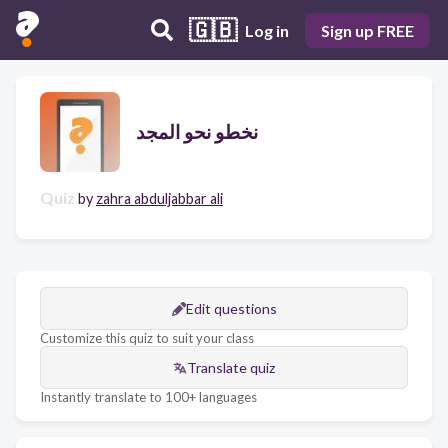
🇬🇧
Log in
Sign up FREE
نخطو نحو المجد
Quiz
by
zahra abduljabbar ali
Edit questions
Customize this quiz to suit your class
Translate quiz
Instantly translate to 100+ languages