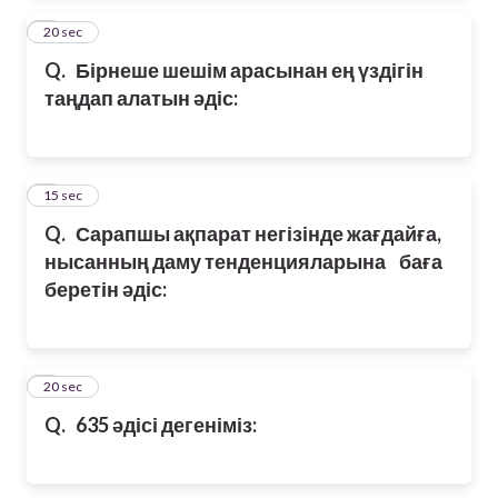
2
20 sec
Q.
Бірнеше шешім арасынан ең үздігін
таңдап алатын әдіс:
3
15 sec
Q.
Сарапшы ақпарат негізінде жағдайға,
нысанның даму тенденцияларына баға
беретін әдіс:
4
20 sec
Q.
635 әдісі дегеніміз: