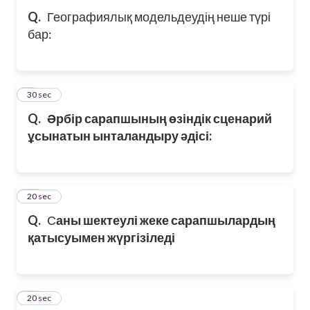
Q.
Географиялық модельдеудің неше түрі
бар:
9
30 sec
Q.
Әрбір сарапшының өзіндік сценарий
ұсынатын ынталандыру әдісі:
10
20 sec
Q.
С
аны шектеулі жеке сарапшылардың
қатысуымен жүргізіледі
11
20 sec