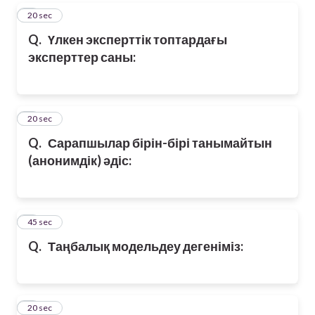
5
20 sec
Q.
Үлкен эксперттік топтардағы
эксперттер саны:
6
20 sec
Q.
Сарапшылар бірін-бірі танымайтын
(анонимдік) әдіс:
7
45 sec
Q.
Таңбалық модельдеу дегеніміз:
8
20 sec