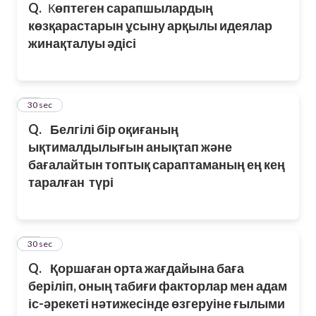
Q.
К
өптеген сарапшылардың
көзқарастарын ұсыну арқылы идеялар
жинақталуы әдісі
25
30 sec
Q.
Белгілі бір оқиғаның
ықтималдылығын анықтап және
бағалайтын топтық сараптаманың ең кең
таралған түрі
26
30 sec
Q.
Қоршаған орта жағдайына баға
беріліп, оның табиғи факторлар мен адам
іс-әрекеті нәтижесінде өзгеруіне ғылыми