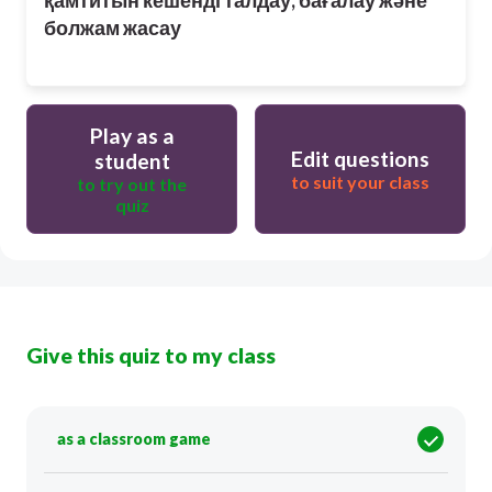
болжам жасау
Play as a
Edit questions
student
to suit your class
to try out the
quiz
Give this quiz to my class
as a classroom game