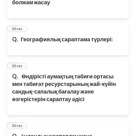
болжам жасау
27
30 sec
Q.
Географиялық сараптама түрлері:
28
30 sec
Q.
Өндірісті аумақтың табиғи ортасы
мен табиғат ресурстарының жай-күйін
сандық-сапалық бағалау және
өзгерістерін сараптау әдісі
29
30 sec
Q.
А
удандық жоспарлау және