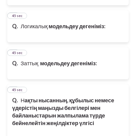
35
45 sec
Q.
Логикалық
модельдеу дегеніміз:
36
45 sec
Q.
Заттық
модельдеу дегеніміз:
37
45 sec
Q.
Н
ақты нысанның, құбылыс немесе
үдерістің маңызды белгілері мен
байланыстарын жалпылама түрде
бейнелейтін жеңілдіктер үлгісі