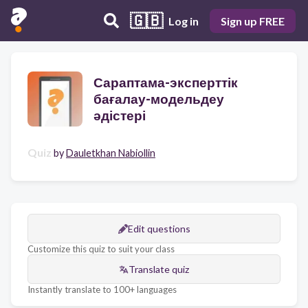
🇬🇧
Log in
Sign up FREE
Сараптама-эксперттік
бағалау-модельдеу
әдістері
Quiz
by
Dauletkhan Nabiollin
Edit questions
Customize this quiz to suit your class
Translate quiz
Instantly translate to 100+ languages