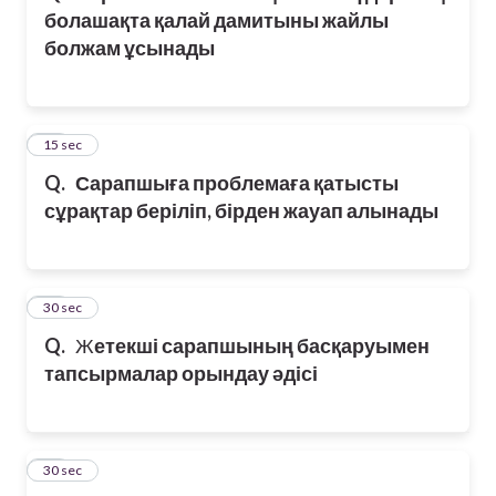
болашақта қалай дамитыны жайлы
болжам ұсынады
22
15 sec
Q.
Сарапшыға проблемаға қатысты
сұрақтар беріліп, бірден жауап алынады
23
30 sec
Q.
Ж
етекші сарапшының басқаруымен
тапсырмалар орындау әдісі
24
30 sec