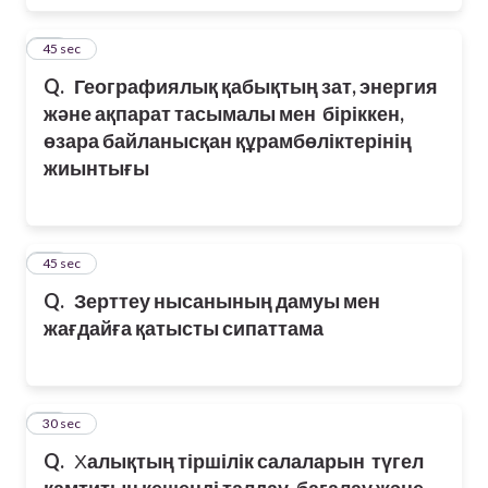
38
45 sec
Q.
Географиялық қабықтың зат, энергия
және ақпарат тасымалы мен біріккен,
өзара байланысқан құрамбөліктерінің
жиынтығы
39
45 sec
Q.
Зерттеу нысанының дамуы мен
жағдайға қатысты сипаттама
40
30 sec
Q.
Х
алықтың тіршілік салаларын түгел
қамтитын кешенді талдау, бағалау және