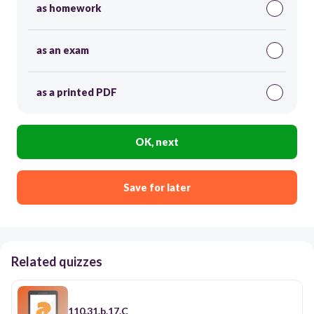
as homework
as an exam
as a printed PDF
OK, next
Save for later
Related quizzes
110.31.b.17.C