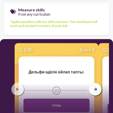
Measure skills
from any curriculum
Tag the questions with any skills you have. Your dashboard will
track each student's mastery of each skill.
Q
1
/
40
Score 0
Q
2
/
Дельфи әдісін ойлап тапты:
20
1964ж