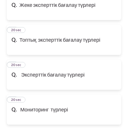
Q.
Жеке эксперттік бағалау түрлері
12
20 sec
Q.
Топтық эксперттік бағалау түрлері
13
20 sec
Q.
Эксперттік бағалау түрлері
14
20 sec
Q.
Мониторинг түрлері