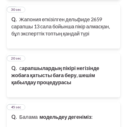
32
30 sec
Q.
Жапония өткізілген дельфиде 2659
сарапшы 13 сала бойынша пікір алмасқан,
бұл эксперттік топтың қандай түрі
33
20 sec
Q.
с
арапшылардың пікірі негізінде
жобаға қатысты баға беру, шешім
қабылдау процедурасы
34
45 sec
Q.
Балама
модельдеу дегеніміз: