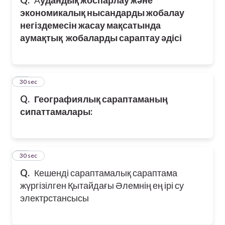
экономикалық нысандарды жобалау
негіздемесін жасау мақсатында
аумақтық жобаларды сараптау әдісі
30
30 sec
Q.
Географиялық сараптаманың
сипаттамалары:
31
30 sec
Q.
Кешенді сараптамалық сараптама
жүргізілген Қытайдағы Әлемнің ең ірі су
электрстансысы