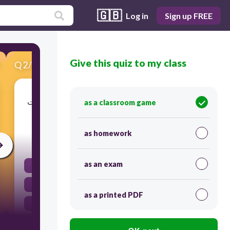
🇬🇧
Log in
Sign up FREE
Give this quiz to my class
Q
2
/
20
Score 0
ما هي الدولة الوحيدة التي شاركت في جميع نهائيات
as a classroom game
كأس العالم في كرة القدم؟
as homework
20
as an exam
ألمانيا
فرنسا
as a printed PDF
البرازيل
الأرجنتين