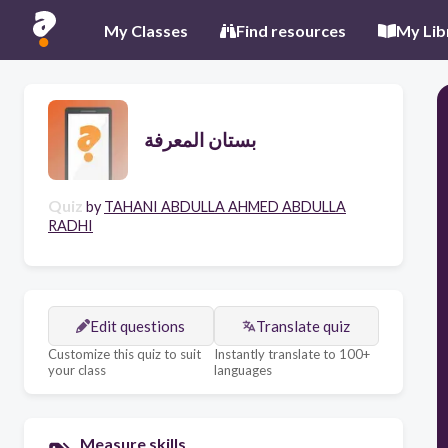
My Classes
Find resources
My Lib
بستان المعرفة
Quiz
by
TAHANI ABDULLA AHMED ABDULLA
RADHI
Edit questions
Translate quiz
Customize this quiz to suit
Instantly translate to 100+
your class
languages
Measure skills