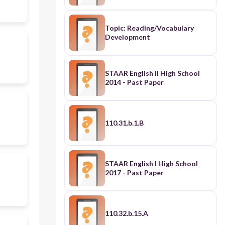
أَجْمَلَ لُعَبَكِ يا رِحابُ! إِنَّكِ تُحْسِنينَ
المُحافَظَةَ عَلَيْها». شَكَرَتْ رِحابُ أَميرَةَ،
وَقالَتْ لَها: «تَعالِي نَلْعَبْ بِالقِطارِ».
Topic: Reading/Vocabulary
فَقالَتْ أَميرَةُ: «حَسَنًا، إِنَّها لُعْبَتي
Development
المُفَضَّلَةُ». قَضَتِ البِنْتانِ وَقْتًا جَميلًا في
اللَّعِبِ، ثُمَّ أَعادَتْ رِحابُ لُعَبَها إِلَى
الخِزانَةِ بِنِظامٍ.
STAAR English II High School
2014 - Past Paper
110.31.b.1.B
STAAR English I High School
2017 - Past Paper
110.32.b.15.A