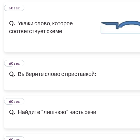
5
60 sec
Q.
Укажи слово, которое
соответствует схеме
6
60 sec
Q.
Выберите слово с приставкой:
7
60 sec
Q.
Найдите "лишнюю" часть речи
8
60 sec