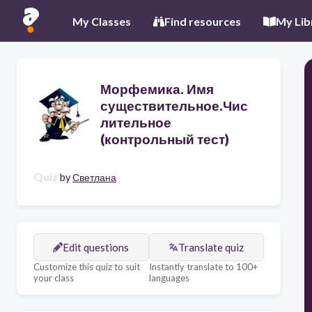
My Classes
Find resources
My Lib
Морфемика. Имя
существительное.Чис
лительное
(контрольный тест)
Quiz
by
Светлана
Edit questions
Translate quiz
Customize this quiz to suit
Instantly translate to 100+
your class
languages