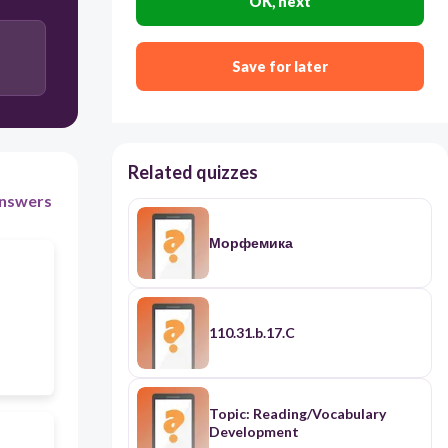
OK, next
окончание
Save for later
Related quizzes
nswers
Морфемика
110.31.b.17.C
Topic: Reading/Vocabulary
Development