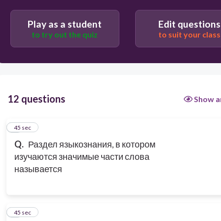
Play as a student
Edit questions
to try out the quiz
to suit your class
12 questions
Show a
1
45 sec
Q.
Раздел языкознания, в котором
изучаются значимые части слова
называется
2
45 sec