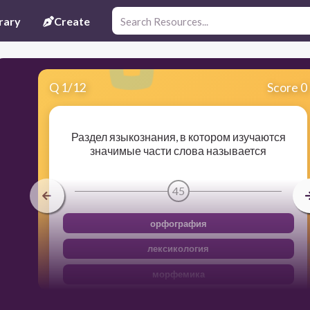
rary
Create
Q
1
/
12
Score 0
Раздел языкознания, в котором изучаются
значимые части слова называется
45
орфография
лексикология
морфемика
морфология