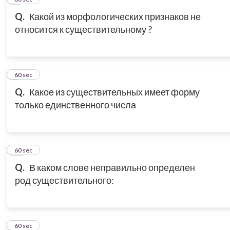
Q.
Какой из морфологических признаков не
относится к существительному ?
9
60 sec
Q.
Какое из существительных имеет форму
только единственного числа
10
60 sec
Q.
В каком слове неправильно определен
род существительного:
11
60 sec