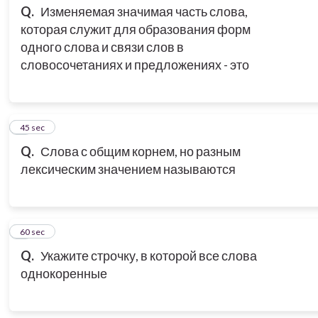
Q.
Изменяемая значимая часть слова,
которая служит для образования форм
одного слова и связи слов в
словосочетаниях и предложениях - это
3
45 sec
Q.
Слова с общим корнем, но разным
лексическим значением называются
4
60 sec
Q.
Укажите строчку, в которой все слова
однокоренные