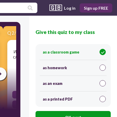
🇬🇧
Log in
Sign up FREE
Give this quiz to my class
Q
2
/
12
Score 0
Изменяемая значимая часть слова, которая
as a classroom game
служит для образования форм одного слова
и связи слов в словосочетаниях и
предложениях - это
as homework
45
as an exam
основа
as a printed PDF
предлог
суффикс