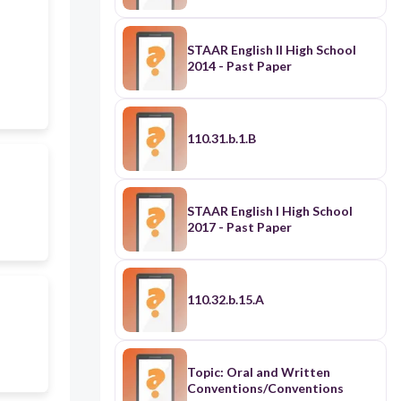
STAAR English II High School
2014 - Past Paper
110.31.b.1.B
STAAR English I High School
2017 - Past Paper
110.32.b.15.A
Topic: Oral and Written
Conventions/Conventions