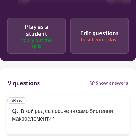
K, Na, Ca, Mg
Play as a
Fe, F, O, Zn
Edit questions
student
to suit your class
to try out the
quiz
C, S, P, O
9 questions
Show answers
1
60 sec
Q.
В кой ред са посочени само биогенни
макроелементи?