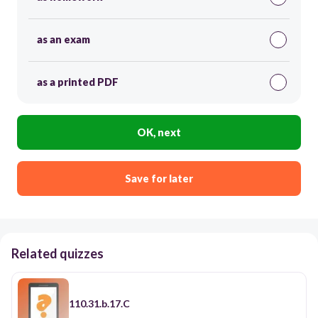
as an exam
as a printed PDF
OK, next
Save for later
Related quizzes
110.31.b.17.C