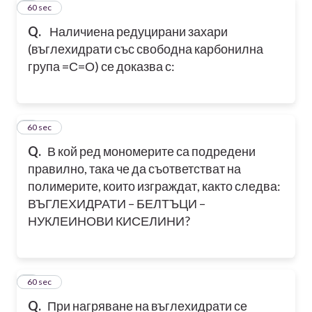
4
60 sec
Q.
Наличиена редуцирани захари
(въглехидрати със свободна карбонилна
група =С=О) се доказва с:
5
60 sec
Q.
В кой ред мономерите са подредени
правилно, така че да съответстват на
полимерите, които изграждат, както следва:
ВЪГЛЕХИДРАТИ – БЕЛТЪЦИ –
НУКЛЕИНОВИ КИСЕЛИНИ?
6
60 sec
Q.
При нагряване на въглехидрати се