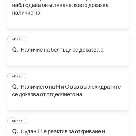
наблюдава овъгляване, което доказва
наличие на:
7
60 sec
Q.
Наличие на белтъци се доказва с:
8
60 sec
Q.
Наличието на H и O във въглехидратите
се доказва от отделянето на:
9
60 sec
Q.
Судан III е реактив за откриване и