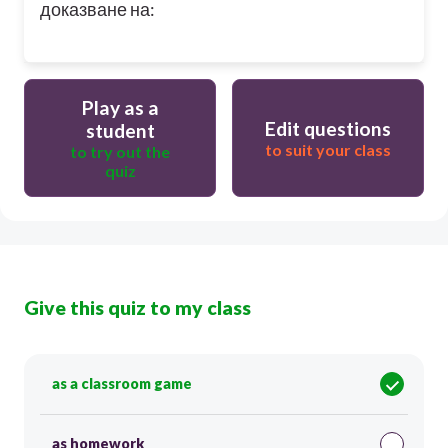
доказване на:
Play as a
Edit questions
student
to suit your class
to try out the
quiz
Give this quiz to my class
as a classroom game
as homework