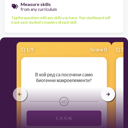
Measure skills
from any curriculum
Tag the questions with any skills you have. Your dashboard will
track each student's mastery of each skill.
Q
1
/
9
Score 0
Q
2
/
​В кой ред са посочени само
биогенни макроелементи?
60
C, H, O, N,