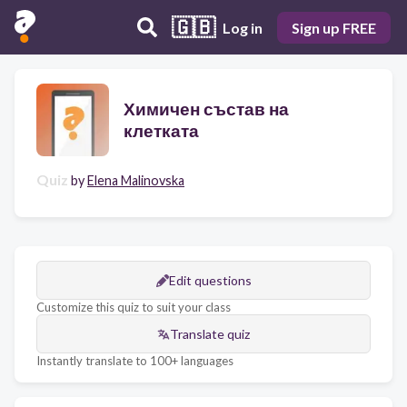
🇬🇧
Log in
Sign up FREE
Химичен състав на
клетката
Quiz
by
Elena Malinovska
Edit questions
Customize this quiz to suit your class
Translate quiz
Instantly translate to 100+ languages