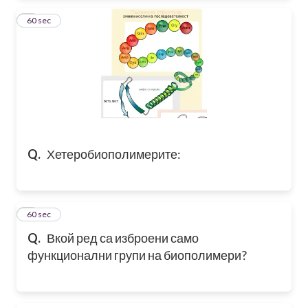
2
60 sec
Q.
Хетеробиополимерите:
3
60 sec
Q.
Вкой ред са изброени само
функционални групи на биополимери?