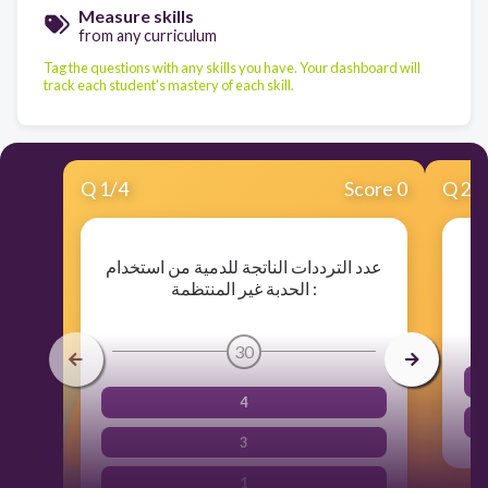
Measure skills
from any curriculum
Tag the questions with any skills you have. Your dashboard will
track each student's mastery of each skill.
Q
1
/
4
Score 0
Q
2
/
عدد الترددات الناتجة للدمية من استخدام
ة
الحدبة غير المنتظمة :
30
4
3
1