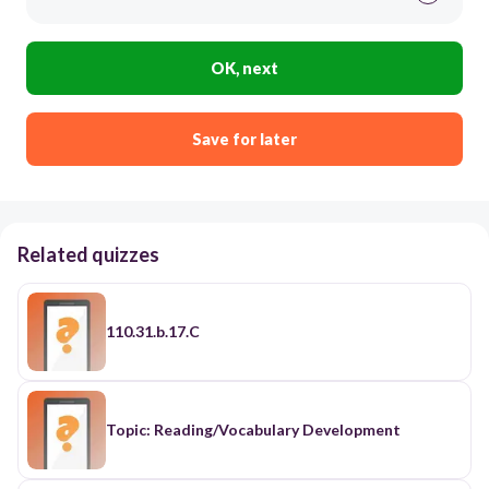
OK, next
Save for later
Related quizzes
110.31.b.17.C
Topic: Reading/Vocabulary Development