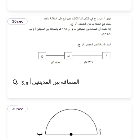
20
30 sec
المسافة بين المدينتين أ و ج
Q.
21
30 sec