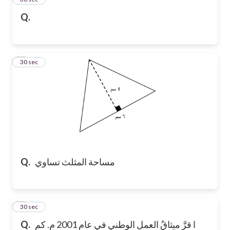
Q.
4
30 sec
مساحة المثلث تساوي
Q.
5
30 sec
ا قرَّ ميثاقُ العمل الوطني في عام 2001 م. كم
Q.