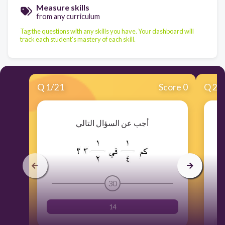
Measure skills
from any curriculum
Tag the questions with any skills you have. Your dashboard will
track each student's mastery of each skill.
Q
1
/
21
Score 0
Q
2
/
أجب عن السؤال التالي
30
14