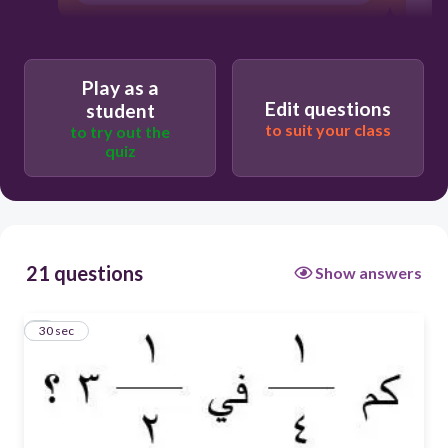
Play as a
Edit questions
student
to suit your class
to try out the
quiz
21 questions
Show answers
1
30 sec