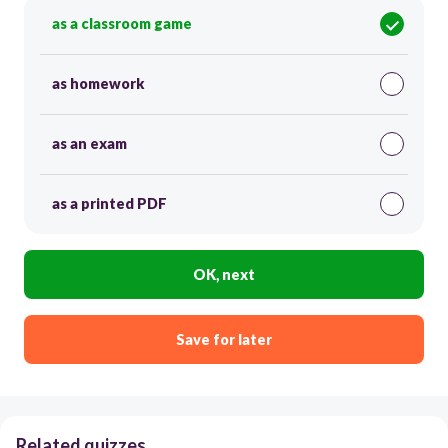
as a classroom game
as homework
as an exam
as a printed PDF
OK, next
Save for later
Related quizzes