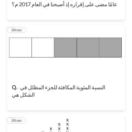
عامًا مضى على إقراره إذ أصبحنا في العام 2017 م؟
6
30 sec
النسبة المئوية المكافئة للجزء المظلل في
Q.
الشكل هي
7
30 sec