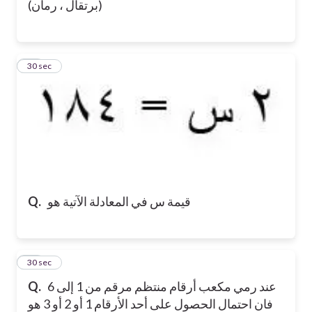
(برتقال ، رمان)
15
30 sec
قيمة س في المعادلة الآتية هو
Q.
16
30 sec
عند رمي مكعب أرقام منتظم مرقم من 1 إلى 6
Q.
فان احتمال الحصول على أحد الأرقام 1 أو 2 أو 3 هو