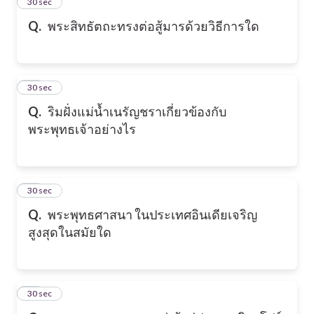
15
30 sec
Q.
พระสิทธัตถะทรงต่อสู้มารด้วยวิธีการใด
16
30 sec
Q.
ริมฝั่งแม่นํ้าเนรัญชราเกี่ยวข้องกับ
พระพุทธเจ้าอย่างไร
17
30 sec
Q.
พระพุทธศาสนา ในประเทศอินเดียเจริญ
สูงสุดในสมัยใด
18
30 sec