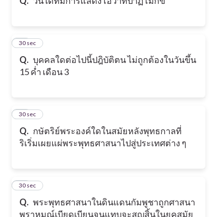
Q.
วันใดที่มีการแสดงโอวาทปาฏิโมกข์
10
30 sec
Q.
บุคคลใดต่อไปนี้ปฎิบัติตน ไม่ถูกต้องในวันขึ้น
15 คํ่า เดือน 3
11
30 sec
Q.
กษัตริย์พระองค์ใดในสมัยหลังพุทธกาลที่
ริเริ่มเผยแผ่พระพุทธศาสนาไปสู่ประเทศต่าง ๆ
12
30 sec
Q.
พระพุทธศาสนาในดินแดนกัมพูชาถูกศาสนา
พราหมณ์เบียดเบียนจนแทบจะสูญสิ้นในยุคสมัย