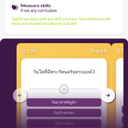
Measure skills
from any curriculum
Tag the questions with any skills you have. Your dashboard will
track each student's mastery of each skill.
Q
1
/
20
Score 0
Q
2
/
วันใดที่มีพระรัตนตรัยครบองค์3
ข
30
วันอาสาฬหบูชา
วันเข้าพรรษา
วันมาฆบูชา