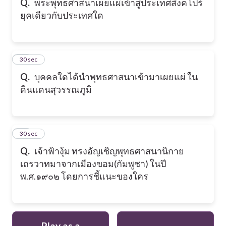
Q.
พระพุทธศาสนาเผยแผ่เข้าสู่ประเทศสิงคโปร์
ยุคเดียวกับประเทศใด
19
30 sec
Q.
บุคคลใดได้นำพุทธศาสนาเข้ามาเผยแผ่ ใน
ดินแดนสุวรรณภูมิ
20
30 sec
Q.
เจ้าฟ้างุ้ม ทรงอัญเชิญพุทธศาสนานิกาย
เถรวาทมาจากเมืองขอม(กัมพูชา) ในปี
พ.ศ.๑๙๐๒ โดยการชี้แนะของใคร
Play as a