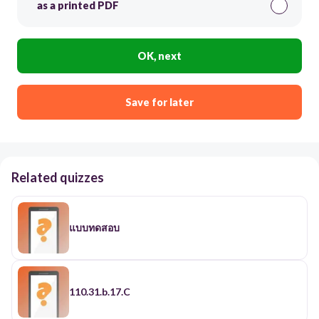
as a printed PDF
OK, next
Save for later
Related quizzes
แบบทดสอบ
110.31.b.17.C