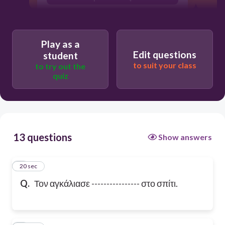
μπαίνοντας
Play as a
Edit questions
student
to suit your class
to try out the
quiz
13 questions
Show answers
1
20 sec
Q.
Τον αγκάλιασε ---------------- στο σπίτι.