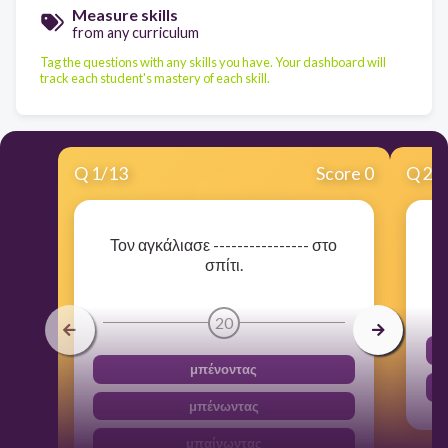
Measure skills
from any curriculum
Tag the questions with any skills you have. Your dashboard will
track each student's mastery of each skill.
Q
1
/
13
Score 0
Q
2
/
Τον αγκάλιασε ---------------- στο
σπίτι.
20
μπένοντας
μπένωντας
μπαίνωντας