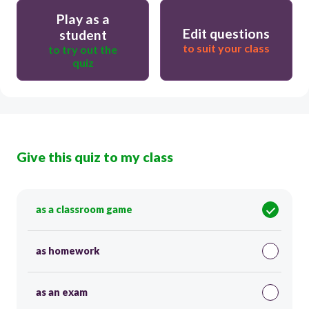
Play as a
Edit questions
student
to suit your class
to try out the
quiz
Give this quiz to my class
as a classroom game
as homework
as an exam