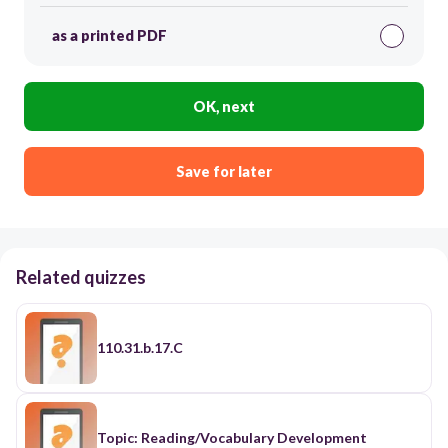
as a printed PDF
OK, next
Save for later
Related quizzes
110.31.b.17.C
Topic: Reading/Vocabulary Development