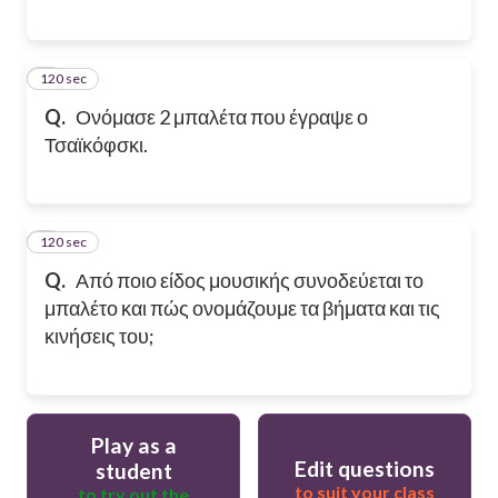
120 sec
5
Q.
Ονόμασε 2 μπαλέτα που έγραψε ο
Τσαϊκόφσκι.
120 sec
6
Q.
Από ποιο είδος μουσικής συνοδεύεται το
μπαλέτο και πώς ονομάζουμε τα βήματα και τις
κινήσεις του;
Play as a
Edit questions
student
to suit your class
to try out the