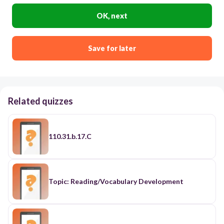
OK, next
Save for later
Related quizzes
110.31.b.17.C
Topic: Reading/Vocabulary Development