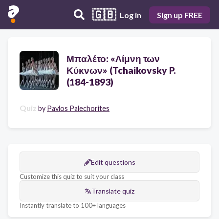
🇬🇧
Log in
Sign up FREE
Μπαλέτο: «Λίμνη των
Κύκνων» (Tchaikovsky P.
(184-1893)
Quiz
by
Pavlos Palechorites
Edit questions
Customize this quiz to suit your class
Translate quiz
Instantly translate to 100+ languages