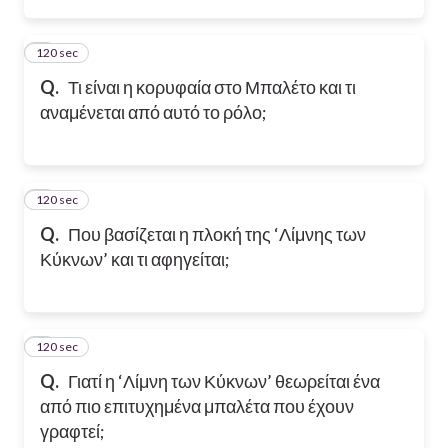
120 sec
2
Q.
Τι είναι η κορυφαία στο Μπαλέτο και τι
αναμένεται από αυτό το ρόλο;
120 sec
3
Q.
Που βασίζεται η πλοκή της ‘Λίμνης των
Κύκνων’ και τι αφηγείται;
120 sec
4
Q.
Γιατί η ‘Λίμνη των Κύκνων’ θεωρείται ένα
από πιο επιτυχημένα μπαλέτα που έχουν
γραφτεί;