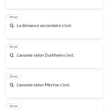
6
30 sec
Q.
La déviance secondaire c'est:
7
30 sec
Q.
L'anomie selon Durkheim c'est:
8
30 sec
Q.
L'anomie selon Merton c'est:
9
30 sec