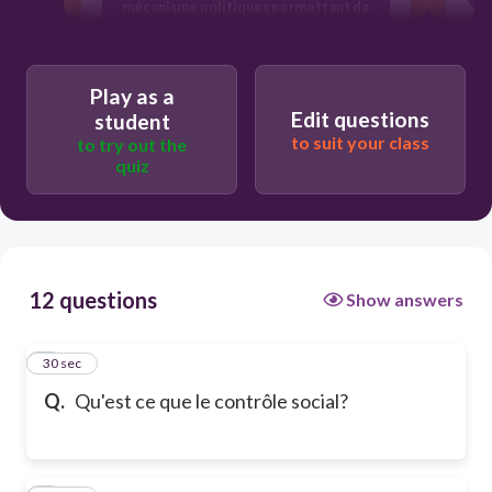
mécanisme politiques permettant de
surveiller les individus
mécanismes économiques permettant
de récompenser les individus
Play as a
Edit questions
student
to suit your class
to try out the
quiz
12 questions
Show answers
1
30 sec
Q.
Qu'est ce que le contrôle social?