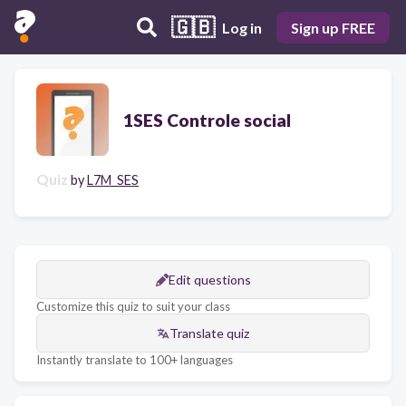
🇬🇧
Log in
Sign up FREE
1SES Controle social
Quiz
by
L7M_SES
Edit questions
Customize this quiz to suit your class
Translate quiz
Instantly translate to 100+ languages