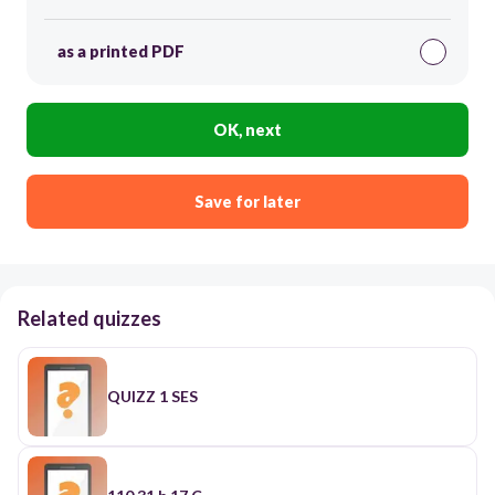
as a printed PDF
OK, next
Save for later
Related quizzes
QUIZZ 1 SES