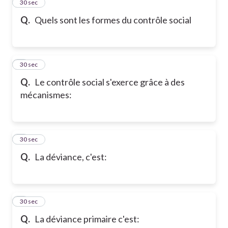
2
30 sec
Q.
Quels sont les formes du contrôle social
3
30 sec
Q.
Le contrôle social s'exerce grâce à des
mécanismes:
4
30 sec
Q.
La déviance, c'est:
5
30 sec
Q.
La déviance primaire c'est: