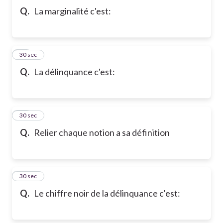
Q.
La marginalité c'est:
10
30 sec
Q.
La délinquance c'est:
11
30 sec
Q.
Relier chaque notion a sa définition
12
30 sec
Q.
Le chiffre noir de la délinquance c'est: