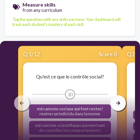
Measure skills
from any curriculum
Tag the questions with any skills you have. Your dashboard will
track each student's mastery of each skill.
Q
1
/
12
Score 0
Q
2
/
Qu'est ce que le contrôle social?
30
mécanisme sociaux qui font rester/
rentrer un individu dans la norme
mécanisme scientifiques permettant
de contrôler les comportements