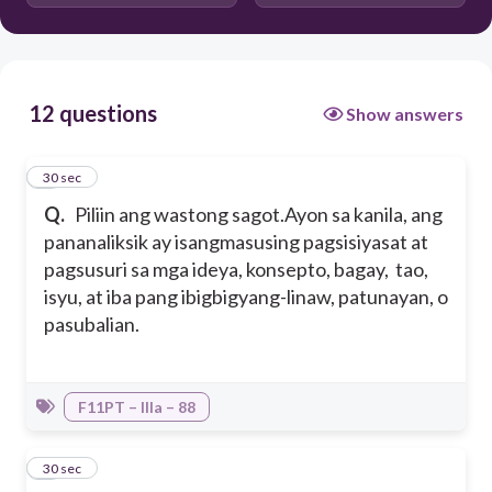
Constantino at Zafra
Chomsky
12 questions
Show answers
1
30 sec
Q.
Piliin ang wastong sagot.
Ayon sa kanila, ang
pananaliksik ay isangmasusing pagsisiyasat at
pagsusuri sa mga ideya, konsepto, bagay, tao,
isyu, at iba pang ibigbigyang-linaw, patunayan, o
pasubalian.
F11PT – IIIa – 88
2
30 sec