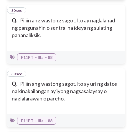
4
30 sec
Q.
Piliin ang wastong sagot.
Ito ay naglalahad
ng pangunahin o sentral na ideya ng sulating
pananaliksik.
F11PT – IIIa – 88
5
30 sec
Q.
Piliin ang wastong sagot.
Ito ay uri ng datos
na kinakailangan ay iyong nagsasalaysay o
naglalarawan o pareho.
F11PT – IIIa – 88