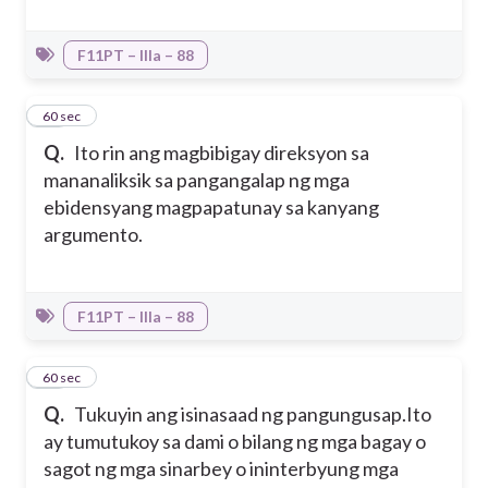
F11PT – IIIa – 88
10
60 sec
Q.
Ito rin ang magbibigay direksyon sa
mananaliksik sa pangangalap ng mga
ebidensyang magpapatunay sa kanyang
argumento.
F11PT – IIIa – 88
11
60 sec
Q.
Tukuyin ang isinasaad ng pangungusap.
Ito
ay tumutukoy sa dami o bilang ng mga bagay o
sagot ng mga sinarbey o ininterbyung mga