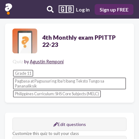
🇬🇧
Log in
Sign up FREE
4th Monthly exam PPITTP
22-23
Quiz
by
Agustin Remponi
Grade 11
Pagbasa at Pagsusuri ng Iba’t ibang Teksto Tungo sa
Pananaliksik
Philippines Curriculum: SHS Core Subjects (MELC)
Edit questions
Customize this quiz to suit your class