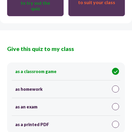
to suit your class
to try out the
quiz
Give this quiz to my class
as a classroom game
as homework
as an exam
as a printed PDF