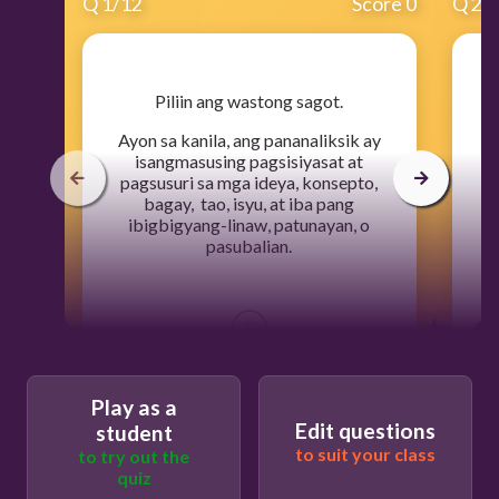
Q
1
/
12
Score 0
Q
2
/
​Piliin ang wastong sagot.
Ayon sa kanila, ang pananaliksik ay
I
isangmasusing pagsisiyasat at
pagsusuri sa mga ideya, konsepto,
p
bagay, tao, isyu, at iba pang
ibigbigyang-linaw, patunayan, o
pasubalian.
30
Galero-Tejero
Play as a
Edit questions
student
to suit your class
to try out the
Muller at Schleicher
quiz