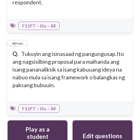
respondent.
F11PT – IIIa – 88
12
60 sec
Q.
Tukuyin ang isinasaad ng pangungusap.
Ito
ang nagsisilbing proposal para maihanda ang
isang pananaliksik sa isang kabuuang ideya na
nabuo mula sa isang framework o balangkas ng
paksang bubuuin.
F11PT – IIIa – 88
Play as a
Edit questions
student