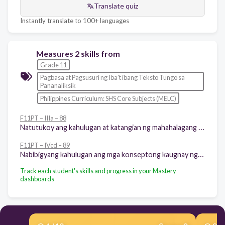
Translate quiz
Instantly translate to 100+ languages
Measures 2 skills from
Grade 11
Pagbasa at Pagsusuri ng Iba’t ibang Teksto Tungo sa
Pananaliksik
Philippines Curriculum: SHS Core Subjects (MELC)
F11PT – IIIa – 88
Natutukoy ang kahulugan at katangian ng mahahalagang salitang ginamit ng iba’t ibang uri ng tekstong binasa
F11PT – IVcd – 89
Nabibigyang kahulugan ang mga konseptong kaugnay ng pananaliksik (Halimbawa: balangkas konseptwal, balangkas teoretikal, datos empirikal, atbp.)
Track each student's skills and progress in your Mastery
dashboards