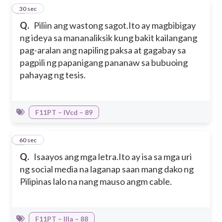
6
30 sec
Q.
Piliin ang wastong sagot.
Ito ay magbibigay
ng ideya sa mananaliksik kung bakit kailangang
pag-aralan ang napiling paksa at gagabay sa
pagpili ng papanigang pananaw sa bubuoing
pahayag ng tesis.
F11PT – IVcd – 89
7
60 sec
Q.
Isaayos ang mga letra.
Ito ay isa sa mga uri
ng social media na laganap saan mang dako ng
Pilipinas lalo na nang mauso angm cable.
F11PT – IIIa – 88