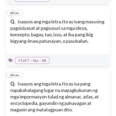
8
60 sec
Q.
Isaayos ang mga letra.
Ito ay isang masusing
pagsisiyasat at pagsusuri sa mga ideya,
konsepto, bagay, tao, isyu, at iba pang ibig
bigyang-linaw,patunayan, o pasubalian.
F11PT – IIIa – 88
9
60 sec
Q.
Isaayos ang mga letra.
Ito ay isa pang
napakahalagang lugar na mapagkukunan ng
mga impormasyon tulad ng almanac, atlas, at
encyclopedia, gayundin ng pahayagan at
magasin ang matatagpuan dito.