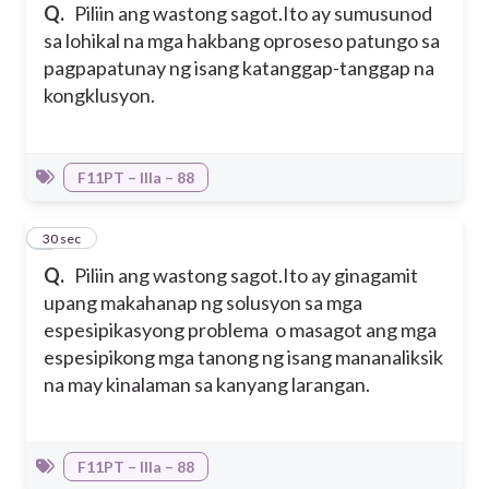
Q.
Piliin ang wastong sagot.
Ito ay sumusunod
sa lohikal na mga hakbang oproseso patungo sa
pagpapatunay ng isang katanggap-tanggap na
kongklusyon.
F11PT – IIIa – 88
3
30 sec
Q.
Piliin ang wastong sagot.
Ito ay ginagamit
upang makahanap ng solusyon sa mga
espesipikasyong problema o masagot ang mga
espesipikong mga tanong ng isang mananaliksik
na may kinalaman sa kanyang larangan.
F11PT – IIIa – 88