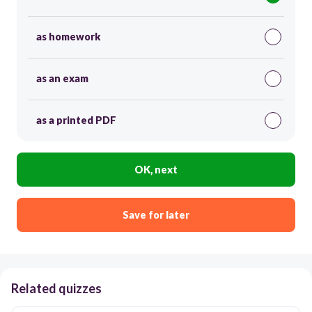
as homework
as an exam
as a printed PDF
OK, next
Save for later
Related quizzes