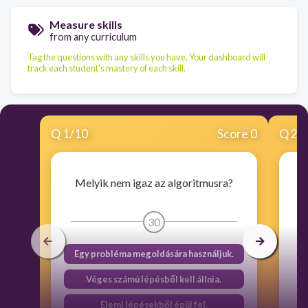
Measure skills
from any curriculum
Tag the questions with any skills you have. Your dashboard will
track each student's mastery of each skill.
Q
1
/
10
Score 0
Q
2
/
Melyik nem igaz az algoritmusra?
30
Egy probléma megoldására használjuk.
Véges számú lépésből kell állnia.
Elemi lépésekből épül fel.