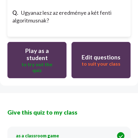
Q.
Ugyanaz lesz az eredménye a két fenti
algoritmusnak?
Play as a
Edit questions
student
to suit your class
to try out the
quiz
Give this quiz to my class
as a classroom game