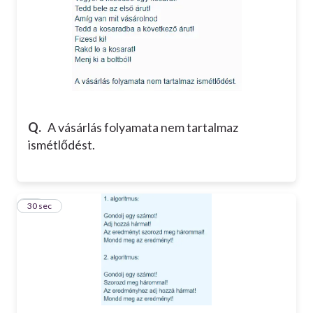
Q.
A vásárlás folyamata nem tartalmaz
ismétlődést.
10
30 sec