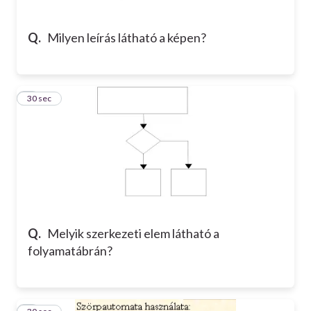
Q.
Milyen leírás látható a képen?
4
30 sec
Q.
Melyik szerkezeti elem látható a
folyamatábrán?