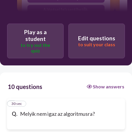
A lépései felcserélhetők.
Play as a
Edit questions
student
to suit your class
to try out the
quiz
10 questions
Show answers
1
30 sec
Q.
Melyik nem igaz az algoritmusra?