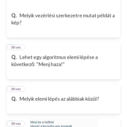
Q.
Melyik vezérlési szerkezetre mutat példát a
kép?
7
30 sec
Q.
Lehet egy algoritmus elemi lépése a
következő: "Menj haza!"
8
30 sec
Q.
Melyik elemi lépés az alábbiak közül?
9
30 sec