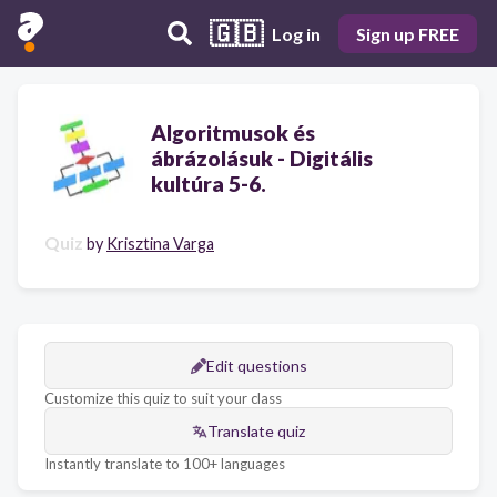
🇬🇧
Log in
Sign up FREE
Algoritmusok és
ábrázolásuk - Digitális
kultúra 5-6.
Quiz
by
Krisztina Varga
Edit questions
Customize this quiz to suit your class
Translate quiz
Instantly translate to 100+ languages