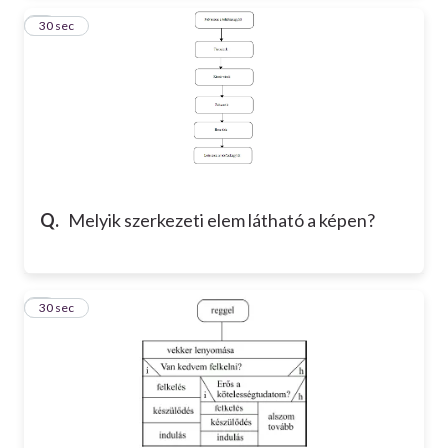
2
30 sec
Q.
Melyik szerkezeti elem látható a képen?
3
30 sec