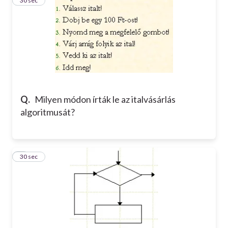
5
30 sec
Q.
Milyen módon írták le az italvásárlás
algoritmusát?
6
30 sec