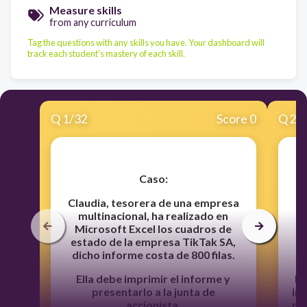
Measure skills
from any curriculum
Tag the questions with any skills you have. Your dashboard will
track each student's mastery of each skill.
Q
1
/
32
Score 0
Q
2
/
Caso:
Claudia, tesorera de una empresa
multinacional, ha realizado en
Microsoft Excel los cuadros de
pá
estado de la empresa TikTak SA,
dicho informe costa de 800 filas.
Ella debe imprimir el informe y
Él
presentarlo a la junta de
in
accionista.
mu