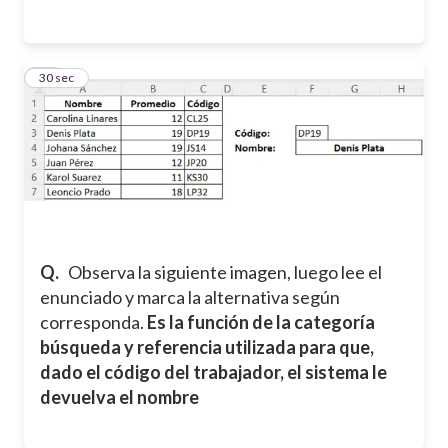
26
30 sec
Q.
Observa la siguiente imagen, luego lee el
enunciado y marca la alternativa según
corresponda.
Es la función de la categoría
búsqueda y referencia utilizada para que,
dado el código del trabajador, el sistema le
devuelva el nombre