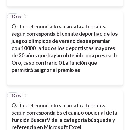
24
30 sec
Q.
Lee el enunciado y marca la alternativa
según corresponda.
El comité deportivo de los
juegos olímpicos de verano desea premiar
con 10000 a todos los deportistas mayores
de 20 años que hayan obtenido una presea de
Oro, caso contrario 0.
La función que
permitirá asignar el premio es
25
30 sec
Q.
Lee el enunciado y marca la alternativa
según corresponda.
Es el campo opcional de la
función BuscarV de la categoría búsqueda y
referencia en Microsoft Excel