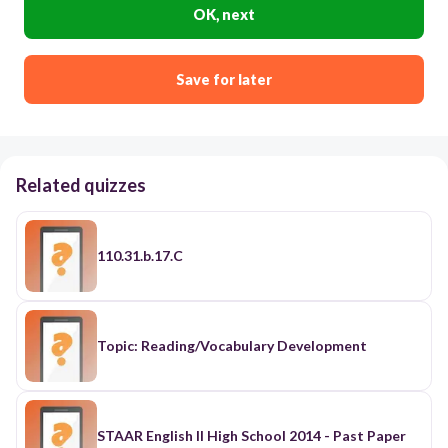
OK, next
Save for later
Related quizzes
110.31.b.17.C
Topic: Reading/Vocabulary Development
STAAR English II High School 2014 - Past Paper