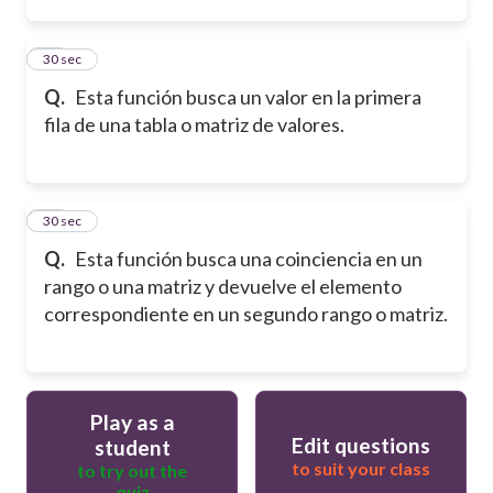
31
30 sec
Q.
Esta función busca un valor en la primera
fila de una tabla o matriz de valores.
32
30 sec
Q.
Esta función busca una coinciencia en un
rango o una matriz y devuelve el elemento
correspondiente en un segundo rango o matriz.
Play as a
Edit questions
student
to suit your class
to try out the
quiz