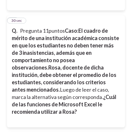
11
30 sec
Q.
Pregunta 11
puntos
Caso:
El cuadro de
mérito de una institución académica consiste
en que los estudiantes no deben tener más
de 3 inasistencias, además que en
comportamiento no posea
observaciones.
Rosa, docente de dicha
institución, debe obtener el promedio de los
estudiantes, considerando los criterios
antes mencionados.
Luego de leer el caso,
marca la alternativa según corresponda.
¿Cuál
de las funciones de Microsoft Excel le
recomienda utilizar a Rosa?