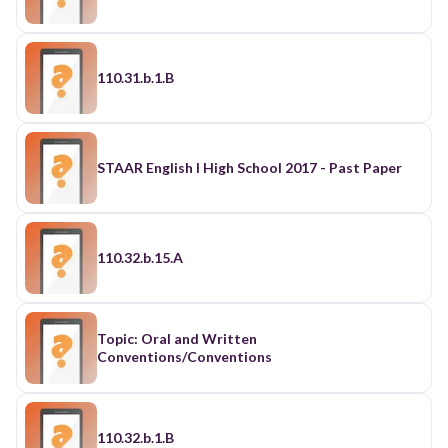
110.31.b.1.B
STAAR English I High School 2017 - Past Paper
110.32.b.15.A
Topic: Oral and Written
Conventions/Conventions
110.32.b.1.B