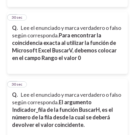
29
30 sec
Q.
Lee el enunciado y marca verdadero o falso
según corresponda.
Para encontrar la
coincidencia exacta al utilizar la función de
Microsoft Excel BuscarV, debemos colocar
en el campo Rango el valor 0
30
30 sec
Q.
Lee el enunciado y marca verdadero o falso
según corresponda.
El argumento
Indicador_fila de la función BuscarH, es el
número de la fila desde la cual se deberá
devolver el valor coincidente.