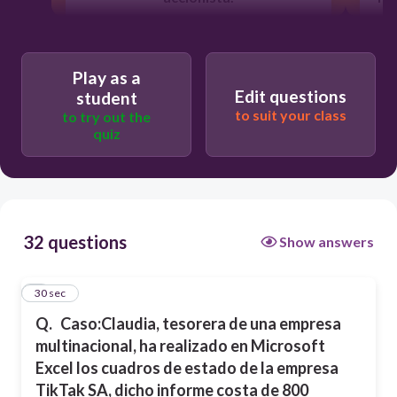
Luego de leer el caso, marca la
alternativa según corresponda.
Play as a
¿Qué herramienta de Microsoft
Excel le recomiendas a Claudia,
¿
Edit questions
student
para que aparezca el mismo
E
to suit your class
to try out the
encabezado en cada una de las
q
quiz
páginas del informe?
30
32 questions
Show answers
Márgenes personalizados
1
30 sec
Área de impresión
Q.
Caso:
Claudia, tesorera de una empresa
multinacional, ha realizado en Microsoft
Excel los cuadros de estado de la empresa
Imprimir títulos
TikTak SA, dicho informe costa de 800