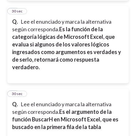
27
30 sec
Q.
Lee el enunciado y marca la alternativa
según corresponda.
Es la función de la
categoría lógicas de Microsoft Excel, que
evalua si algunos de los valores lógicos
ingresados como argumentos es verdades y
de serlo, retornará como respuesta
verdadero.
28
30 sec
Q.
Lee el enunciado y marca la alternativa
según corresponda.
Es el argumento de la
función BuscarH en Microsoft Excel, que es
buscado en la primera fila de la tabla