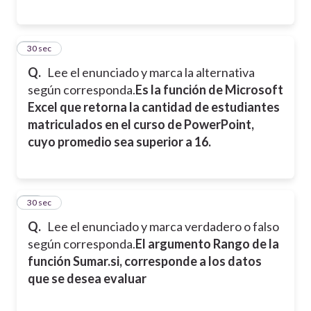
17
30 sec
Q.
Lee el enunciado y marca la alternativa
según corresponda.
Es la función de Microsoft
Excel que retorna la cantidad de estudiantes
matriculados en el curso de PowerPoint,
cuyo promedio sea superior a 16.
18
30 sec
Q.
Lee el enunciado y marca verdadero o falso
según corresponda.
El argumento Rango de la
función Sumar.si, corresponde a los datos
que se desea evaluar