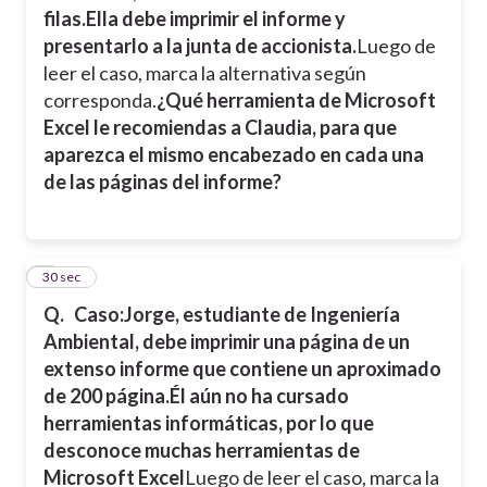
filas.
Ella debe imprimir el informe y
Copiar encabezado
presentarlo a la junta de accionista.
Luego de
leer el caso, marca la alternativa según
corresponda.
¿Qué herramienta de Microsoft
Excel le recomiendas a Claudia, para que
aparezca el mismo encabezado en cada una
de las páginas del informe?
2
30 sec
Q.
Caso:
Jorge, estudiante de Ingeniería
Ambiental, debe imprimir una página de un
extenso informe que contiene un aproximado
de 200 página.
Él aún no ha cursado
herramientas informáticas, por lo que
desconoce muchas herramientas de
Microsoft Excel
Luego de leer el caso, marca la