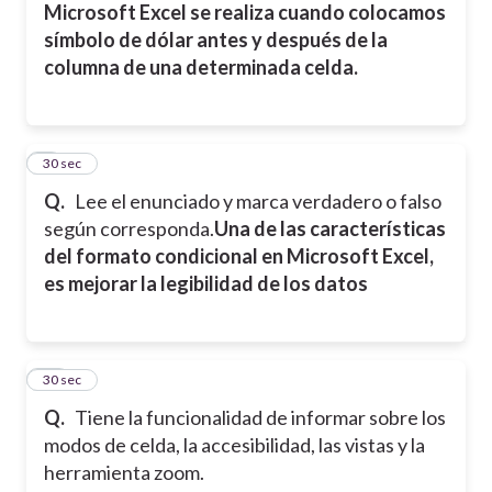
Microsoft Excel se realiza cuando colocamos
símbolo de dólar antes y después de la
columna de una determinada celda.
9
30 sec
Q.
Lee el enunciado y marca verdadero o falso
según corresponda.
Una de las características
del formato condicional en Microsoft Excel,
es mejorar la legibilidad de los datos
10
30 sec
Q.
Tiene la funcionalidad de informar sobre los
modos de celda, la accesibilidad, las vistas y la
herramienta zoom.