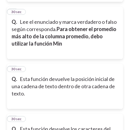
19
30 sec
Q.
Lee el enunciado y marca verdadero o falso
según corresponda.
Para obtener el promedio
más alto de la columna promedio, debo
utilizar la función Min
20
30 sec
Q.
Esta función devuelve la posición inicial de
una cadena de texto dentro de otra cadena de
texto.
21
30 sec
Q.
Esta función devuelve los caracteres del