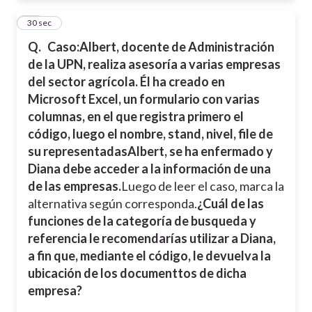
23
30 sec
Q.
Caso:
Albert, docente de Administración
de la UPN, realiza asesoría a varias empresas
del sector agrícola. Él ha creado en
Microsoft Excel, un formulario con varias
columnas, en el que registra primero el
código, luego el nombre, stand, nivel, file de
su representadas
Albert, se ha enfermado y
Diana debe acceder a la información de una
de las empresas.
Luego de leer el caso, marca la
alternativa según corresponda.
¿Cuál de las
funciones de la categoría de busqueda y
referencia le recomendarías utilizar a Diana,
a fin que, mediante el código, le devuelva la
ubicación de los documenttos de dicha
empresa?