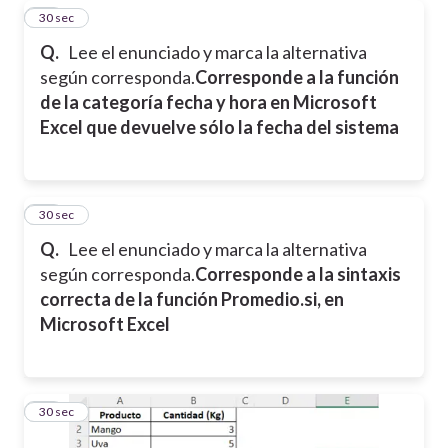
13
30 sec
Q.
Lee el enunciado y marca la alternativa
según corresponda.
Corresponde a la función
de la categoría fecha y hora en Microsoft
Excel que devuelve sólo la fecha del sistema
14
30 sec
Q.
Lee el enunciado y marca la alternativa
según corresponda.
Corresponde a la sintaxis
correcta de la función Promedio.si, en
Microsoft Excel
15
30 sec