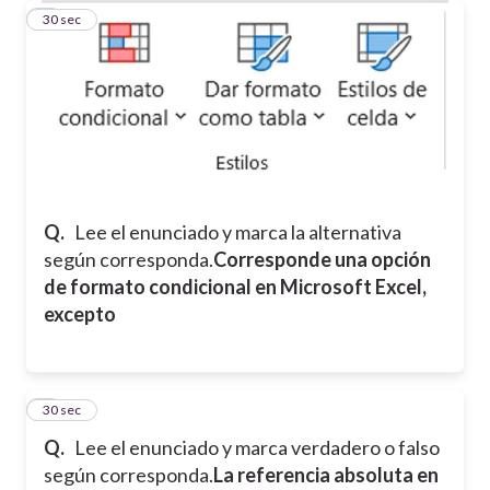
7
30 sec
Q.
Lee el enunciado y marca la alternativa
según corresponda.
Corresponde una opción
de formato condicional en Microsoft Excel,
excepto
8
30 sec
Q.
Lee el enunciado y marca verdadero o falso
según corresponda.
La referencia absoluta en