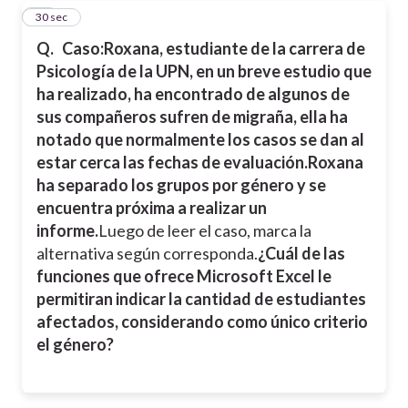
12
30 sec
Q.
Caso:
Roxana, estudiante de la carrera de
Psicología de la UPN, en un breve estudio que
ha realizado, ha encontrado de algunos de
sus compañeros sufren de migraña, ella ha
notado que normalmente los casos se dan al
estar cerca las fechas de evaluación.
Roxana
ha separado los grupos por género y se
encuentra próxima a realizar un
informe.
Luego de leer el caso, marca la
alternativa según corresponda.
¿Cuál de las
funciones que ofrece Microsoft Excel le
permitiran indicar la cantidad de estudiantes
afectados, considerando como único criterio
el género?