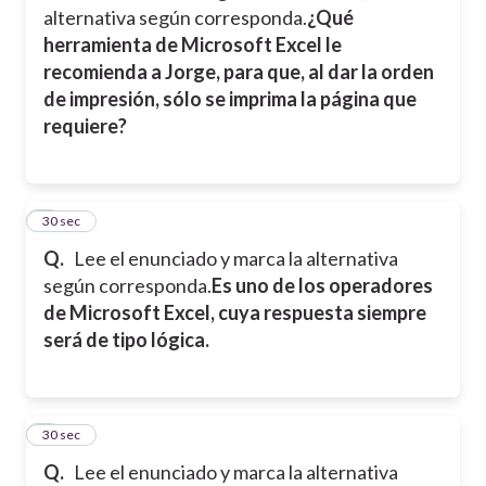
alternativa según corresponda.
¿Qué
herramienta de Microsoft Excel le
recomienda a Jorge, para que, al dar la orden
de impresión, sólo se imprima la página que
requiere?
3
30 sec
Q.
Lee el enunciado y marca la alternativa
según corresponda.
Es uno de los operadores
de Microsoft Excel, cuya respuesta siempre
será de tipo lógica.
4
30 sec
Q.
Lee el enunciado y marca la alternativa