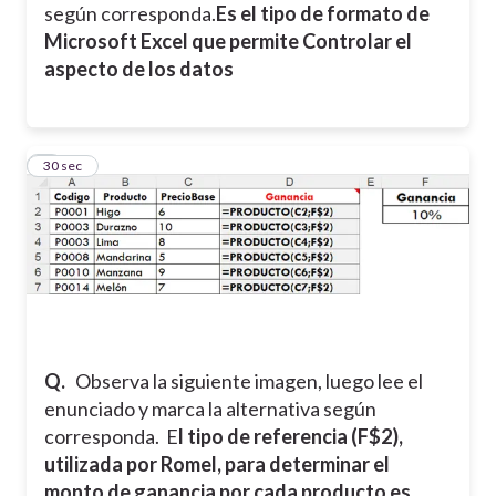
según corresponda.
Es el tipo de formato de
Microsoft Excel que permite Controlar el
aspecto de los datos
5
30 sec
Q.
Observa la siguiente imagen, luego lee el
enunciado y marca la alternativa según
corresponda.
E
l tipo de referencia (F$2),
utilizada por Romel, para determinar el
monto de ganancia por cada producto es