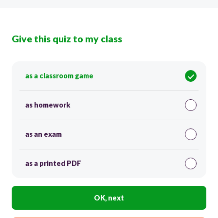
Give this quiz to my class
as a classroom game
as homework
as an exam
as a printed PDF
OK, next