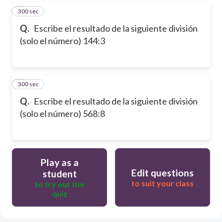
300 sec
5
Q.
Escribe el resultado de la siguiente división
(solo el número) 144:3
300 sec
6
Q.
Escribe el resultado de la siguiente división
(solo el número) 568:8
Play as a
Edit questions
student
to suit your class
to try out the
quiz