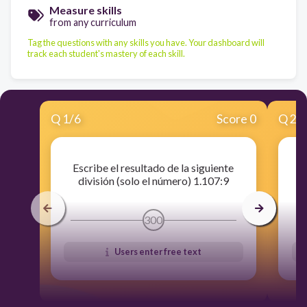
Measure skills
from any curriculum
Tag the questions with any skills you have. Your dashboard will
track each student's mastery of each skill.
Q
1
/
6
Score 0
Q
2
/
Escribe el resultado de la siguiente
E
división (solo el número) 1.107:9
300
Users enter free text