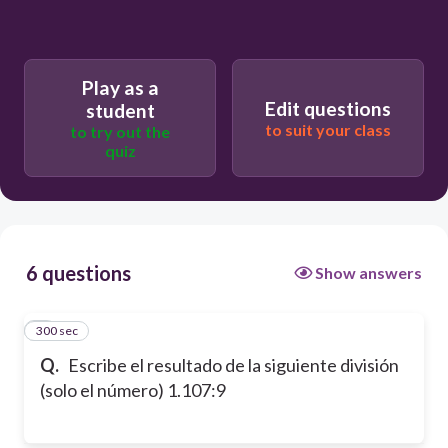
Play as a
Edit questions
student
to suit your class
to try out the
quiz
6 questions
Show answers
300 sec
1
Q.
Escribe el resultado de la siguiente división
(solo el número) 1.107:9