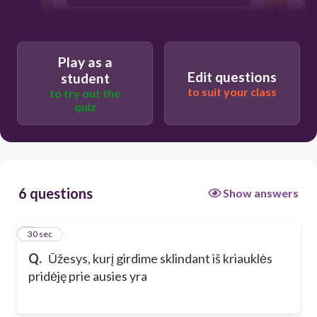
supančio triukšmo aidas
Play as a
Edit questions
student
to suit your class
to try out the
quiz
6 questions
Show answers
1
30 sec
Q.
Ūžesys, kurį girdime sklindant iš kriauklės
pridėję prie ausies yra