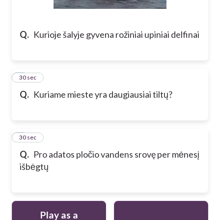
Q.
Kurioje šalyje gyvena rožiniai upiniai delfinai
5
30 sec
Q.
Kuriame mieste yra daugiausiai tiltų?
6
30 sec
Q.
Pro adatos pločio vandens srovę per mėnesį
išbėgtų
Play as a