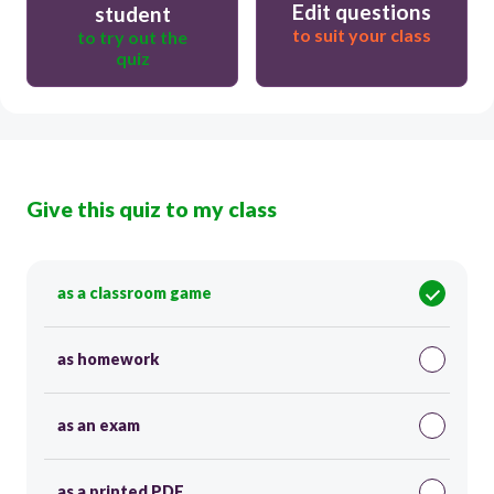
Edit questions
student
to suit your class
to try out the
quiz
Give this quiz to my class
as a classroom game
as homework
as an exam
as a printed PDF