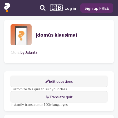
🇬🇧
Log in
Sign up FREE
Įdomūs klausimai
Quiz
by
Jolanta
Edit questions
Customize this quiz to suit your class
Translate quiz
Instantly translate to 100+ languages