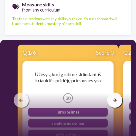
Measure skills
from any curriculum
Tag the questions with any skills you have. Your dashboard will
track each student's mastery of each skill.
Q
1
/
6
Score 0
Q
2
/
Ūžesys, kurį girdime sklindant iš
K
kriauklės pridėję prie ausies yra
30
jūros ošimas
vandenyno ošimas
miško ošimas