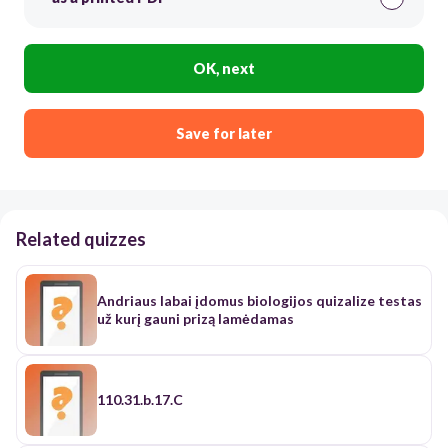
OK, next
Save for later
Related quizzes
Andriaus labai įdomus biologijos quizalize testas
už kurį gauni prizą lamėdamas
110.31.b.17.C