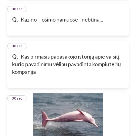
2
30 sec
Q.
Kazino - lošimo namuose - nebūna...
3
30 sec
Q.
Kas pirmasis papasakojo istoriją apie vaisių,
kurio pavadinimu vėliau pavadinta kompiuterių
kompanija
4
30 sec